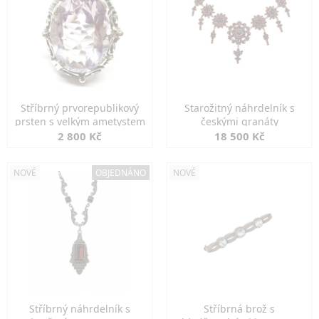
Stříbrný prvorepublikový
Starožitný náhrdelník s
prsten s velkým ametystem
českými granáty
2 800 Kč
18 500 Kč
NOVÉ
OBJEDNÁNO
NOVÉ
Stříbrný náhrdelník s
Stříbrná brož s