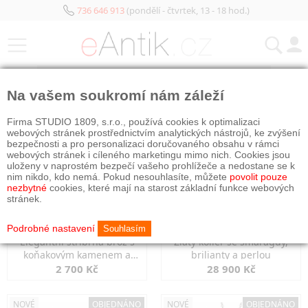
736 646 913
(pondělí - čtvrtek, 13 - 18 hod.)
KATEGORIE
Na vašem soukromí nám záleží
NOVÉ
NOVÉ
OBJEDNÁNO
Firma STUDIO 1809, s.r.o., používá cookies k optimalizaci
webových stránek prostřednictvím analytických nástrojů, ke zvýšení
bezpečnosti a pro personalizaci doručovaného obsahu v rámci
webových stránek i cíleného marketingu mimo nich. Cookies jsou
uloženy v naprostém bezpečí vašeho prohlížeče a nedostane se k
nim nikdo, kdo nemá. Pokud nesouhlasíte, můžete
povolit pouze
nezbytné
cookies, které mají na starost základní funkce webových
stránek.
Podrobné nastavení
Souhlasím
Elegantní stříbrná brož s
Zlatý kolier se smaragdy,
koňakovým kamenem a
brilianty a perlou
markazity
2 700 Kč
28 900 Kč
NOVÉ
OBJEDNÁNO
NOVÉ
OBJEDNÁNO