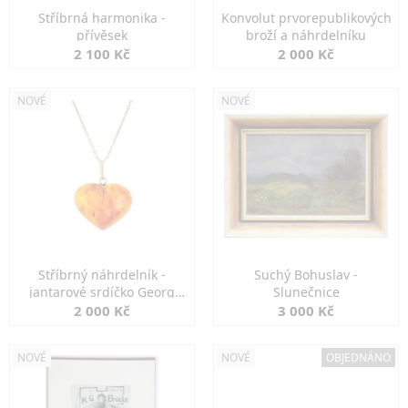
Stříbrná harmonika -
Konvolut prvorepublikových
přívěsek
broží a náhrdelníku
2 100 Kč
2 000 Kč
NOVÉ
NOVÉ
Stříbrný náhrdelník -
Suchý Bohuslav -
jantarové srdíčko Georg
Slunečnice
Kramer
2 000 Kč
3 000 Kč
NOVÉ
NOVÉ
OBJEDNÁNO