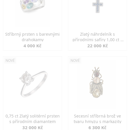
Stříbrný prsten s barevnými
Zlatý náhrdelník s
drahokamy
přírodními safíry 1,00 ct a
diamanty
4 000 Kč
22 000 Kč
NOVÉ
NOVÉ
0,75 ct Zlatý solitérní prsten
Secesní stříbrná brož ve
s přírodním diamantem
tvaru hmyzu s markazity
32 000 Kč
6 300 Kč