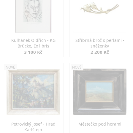
Kulhánek Oldřich - KG
Stříbrná brož s perlami -
Brücke, Ex libris
sněženky
3 100 Kč
2 200 Kč
NOVÉ
NOVÉ
Petrovický Josef - Hrad
Městečko pod horami
Karlštejn