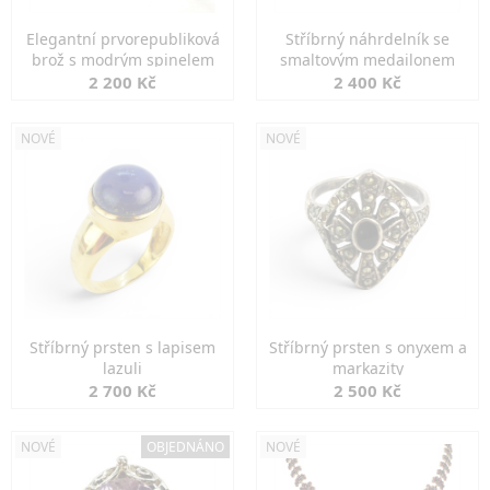
Elegantní prvorepubliková
Stříbrný náhrdelník se
brož s modrým spinelem
smaltovým medailonem
2 200 Kč
2 400 Kč
NOVÉ
NOVÉ
Stříbrný prsten s lapisem
Stříbrný prsten s onyxem a
lazuli
markazity
2 700 Kč
2 500 Kč
NOVÉ
OBJEDNÁNO
NOVÉ