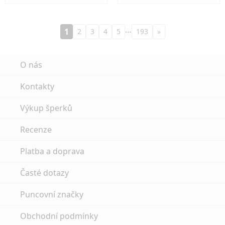
…
1
2
3
4
5
193
»
O nás
Kontakty
Výkup šperků
Recenze
Platba a doprava
Časté dotazy
Puncovní značky
Obchodní podmínky