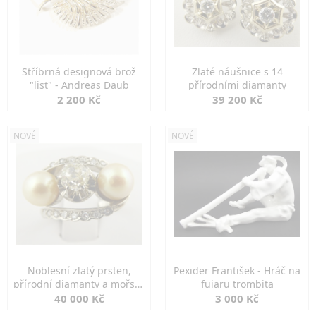
Stříbrná designová brož
Zlaté náušnice s 14
"list" - Andreas Daub
přírodními diamanty
2 200 Kč
39 200 Kč
NOVÉ
NOVÉ
Noblesní zlatý prsten,
Pexider František - Hráč na
přírodní diamanty a mořské
fujaru trombita
perly
40 000 Kč
3 000 Kč