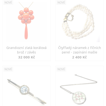
NOVÉ
NOVÉ
Grandiozní zlatá korálová
Čtyřřadý náramek z říčních
brož / závěs
perel - zapínání mašle
32 000 Kč
2 400 Kč
NOVÉ
NOVÉ