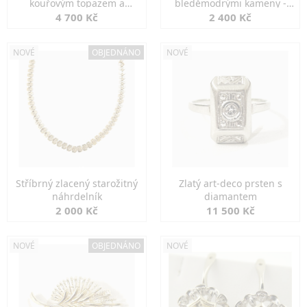
kouřovým topazem a
bleděmodrými kameny -
markazity
jemná elegance
4 700 Kč
2 400 Kč
NOVÉ
OBJEDNÁNO
NOVÉ
Stříbrný zlacený starožitný
Zlatý art-deco prsten s
náhrdelník
diamantem
2 000 Kč
11 500 Kč
NOVÉ
OBJEDNÁNO
NOVÉ