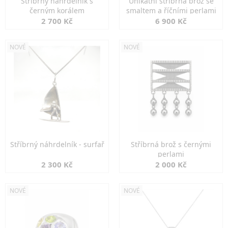
Stříbrný náhrdelník s
Unikátní stříbrná brož se
černým korálem
smaltem a říčními perlami
2 700 Kč
6 900 Kč
NOVÉ
NOVÉ
Stříbrný náhrdelník - surfař
Stříbrná brož s černými
perlami
2 300 Kč
2 000 Kč
NOVÉ
NOVÉ