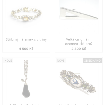
Stříbrný náramek s citríny
Velká oiriginální
geometrická brož
4 500 Kč
2 300 Kč
NOVÉ
NOVÉ
OBJEDNÁNO