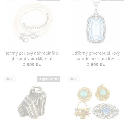
Jemný perlový náhrdelník s
Stříbrný prvorepublikový
dekorativním klíčkem
náhrdelník s modrým
spinelem
2 300 Kč
2 600 Kč
NOVÉ
OBJEDNÁNO
NOVÉ