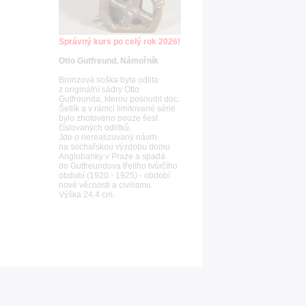
Správný kurs po celý rok 2026!
Otto Gutfreund, Námořník
Bronzová soška byla odlita
z originální sádry Otto
Gutfreunda, kterou posoudil doc.
Šetlík a v rámci limitované série
bylo zhotoveno pouze šest
číslovaných odlitků.
Jde o nerealizovaný návrh
na sochařskou výzdobu domu
Anglobanky v Praze a spadá
do Gutfreundova třetího tvůrčího
období (1920 - 1925) - období
nové věcnosti a civilismu.
Výška 24,4 cm.