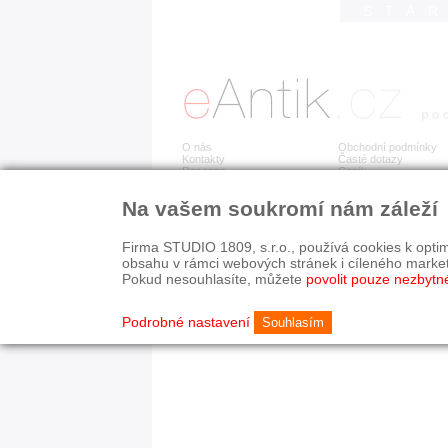
STA
O nás
Obchodní podmínky
Kontakty
Časté dotazy
Recenze
Ceník
Na vašem soukromí nám záleží
Detail položky již není dostupný.
Firma STUDIO 1809, s.r.o., používá cookies k optim
obsahu v rámci webových stránek i cíleného marke
Pokud nesouhlasíte, můžete
povolit pouze nezbytn
© 2003-2026 STUDIO 18
©
1992-2026 Softwarov
Nastavení cookies
Podrobné nastavení
Souhlasím