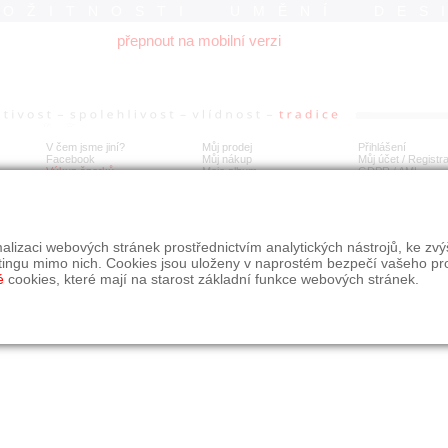
ROŽITNOSTI UMĚNÍ DES
přepnout na mobilní verzi
V čem jsme jiní?
Můj prodej
Přihlášení
Facebook
Můj nákup
Můj účet / Registr
Výkup šperků
Moje album
GDPR
/
AML
alizaci webových stránek prostřednictvím analytických nástrojů, ke zv
tingu mimo nich. Cookies jsou uloženy v naprostém bezpečí vašeho pr
é
cookies, které mají na starost základní funkce webových stránek.
09, s.r.o.
é řešení Studio dmm