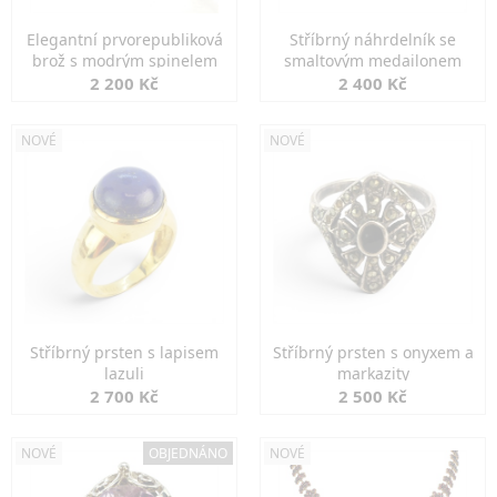
Elegantní prvorepubliková
Stříbrný náhrdelník se
brož s modrým spinelem
smaltovým medailonem
2 200 Kč
2 400 Kč
NOVÉ
NOVÉ
Stříbrný prsten s lapisem
Stříbrný prsten s onyxem a
lazuli
markazity
2 700 Kč
2 500 Kč
NOVÉ
OBJEDNÁNO
NOVÉ