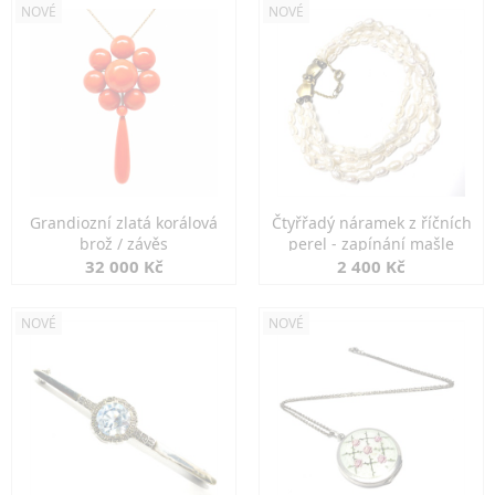
NOVÉ
NOVÉ
Grandiozní zlatá korálová
Čtyřřadý náramek z říčních
brož / závěs
perel - zapínání mašle
32 000 Kč
2 400 Kč
NOVÉ
NOVÉ