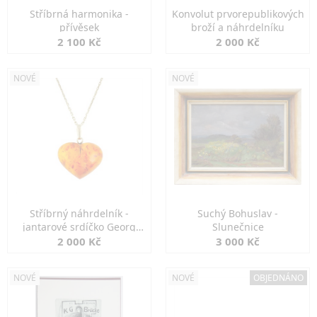
Stříbrná harmonika -
Konvolut prvorepublikových
přívěsek
broží a náhrdelníku
2 100 Kč
2 000 Kč
NOVÉ
NOVÉ
Stříbrný náhrdelník -
Suchý Bohuslav -
jantarové srdíčko Georg
Slunečnice
Kramer
2 000 Kč
3 000 Kč
NOVÉ
NOVÉ
OBJEDNÁNO