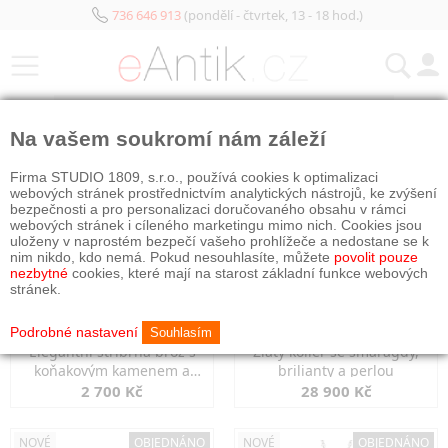
736 646 913
(pondělí - čtvrtek, 13 - 18 hod.)
KATEGORIE
Na vašem soukromí nám záleží
NOVÉ
OBJEDNÁNO
NOVÉ
OBJEDNÁNO
Firma STUDIO 1809, s.r.o., používá cookies k optimalizaci
webových stránek prostřednictvím analytických nástrojů, ke zvýšení
bezpečnosti a pro personalizaci doručovaného obsahu v rámci
webových stránek i cíleného marketingu mimo nich. Cookies jsou
uloženy v naprostém bezpečí vašeho prohlížeče a nedostane se k
nim nikdo, kdo nemá. Pokud nesouhlasíte, můžete
povolit pouze
nezbytné
cookies, které mají na starost základní funkce webových
stránek.
Podrobné nastavení
Souhlasím
Elegantní stříbrná brož s
Zlatý kolier se smaragdy,
koňakovým kamenem a
brilianty a perlou
markazity
2 700 Kč
28 900 Kč
NOVÉ
OBJEDNÁNO
NOVÉ
OBJEDNÁNO