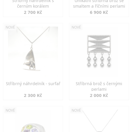
Stříbrný náhrdelník s
Unikátní stříbrná brož se
černým korálem
smaltem a říčními perlami
2 700 Kč
6 900 Kč
NOVÉ
NOVÉ
Stříbrný náhrdelník - surfař
Stříbrná brož s černými
perlami
2 300 Kč
2 000 Kč
NOVÉ
NOVÉ