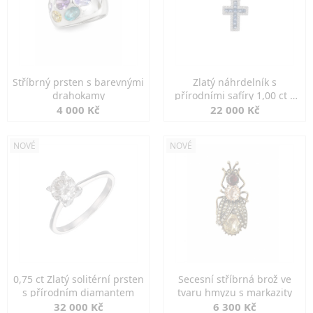
Stříbrný prsten s barevnými
Zlatý náhrdelník s
drahokamy
přírodními safíry 1,00 ct a
diamanty
4 000 Kč
22 000 Kč
NOVÉ
NOVÉ
0,75 ct Zlatý solitérní prsten
Secesní stříbrná brož ve
s přírodním diamantem
tvaru hmyzu s markazity
32 000 Kč
6 300 Kč