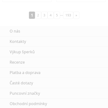
…
1
2
3
4
5
193
»
O nás
Kontakty
Výkup šperků
Recenze
Platba a doprava
Časté dotazy
Puncovní značky
Obchodní podmínky