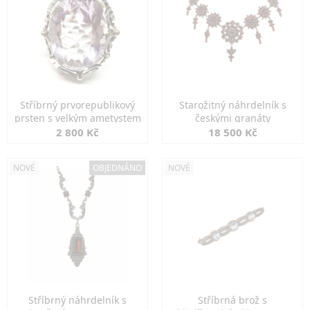
Stříbrný prvorepublikový
Starožitný náhrdelník s
prsten s velkým ametystem
českými granáty
2 800 Kč
18 500 Kč
NOVÉ
OBJEDNÁNO
NOVÉ
Stříbrný náhrdelník s
Stříbrná brož s