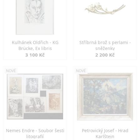
Kulhánek Oldřich - KG
Stříbrná brož s perlami -
Brücke, Ex libris
sněženky
3 100 Kč
2 200 Kč
NOVÉ
NOVÉ
Nemes Endre - Soubor šesti
Petrovický Josef - Hrad
litografií
Karlštejn