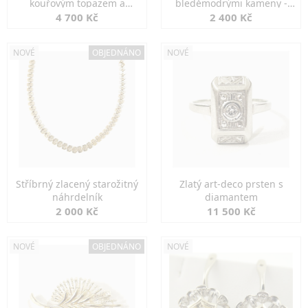
kouřovým topazem a
bleděmodrými kameny -
markazity
jemná elegance
4 700 Kč
2 400 Kč
NOVÉ
OBJEDNÁNO
NOVÉ
Stříbrný zlacený starožitný
Zlatý art-deco prsten s
náhrdelník
diamantem
2 000 Kč
11 500 Kč
NOVÉ
OBJEDNÁNO
NOVÉ