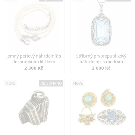
Jemný perlový náhrdelník s
Stříbrný prvorepublikový
dekorativním klíčkem
náhrdelník s modrým
spinelem
2 300 Kč
2 600 Kč
NOVÉ
OBJEDNÁNO
NOVÉ