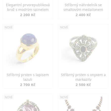
Elegantní prvorepubliková
Stříbrný náhrdelník se
brož s modrým spinelem
smaltovým medailonem
2 200 Kč
2 400 Kč
NOVÉ
NOVÉ
Stříbrný prsten s lapisem
Stříbrný prsten s onyxem a
lazuli
markazity
2 700 Kč
2 500 Kč
NOVÉ
NOVÉ