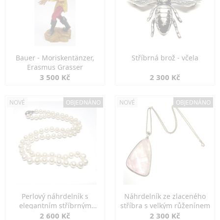
Bauer - Moriskentänzer,
Stříbrná brož - včela
Erasmus Grasser
3 500 Kč
2 300 Kč
NOVÉ
OBJEDNÁNO
NOVÉ
OBJEDNÁNO
Perlový náhrdelník s
Náhrdelník ze zlaceného
elegantním stříbrným
stříbra s velkým růženínem
zapínáním
2 600 Kč
2 300 Kč