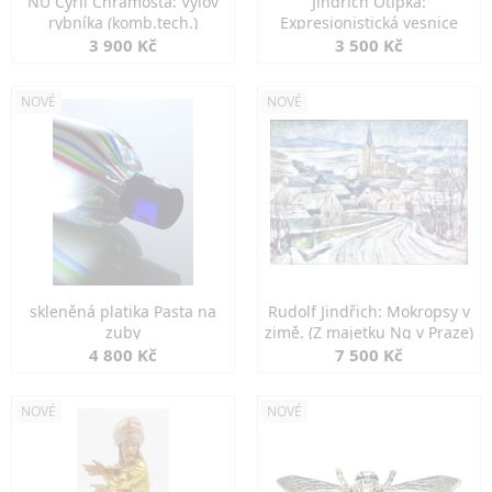
NU Cyril Chramosta: Výlov
Jindřich Otipka:
rybníka (komb.tech.)
Expresionistická vesnice
3 900 Kč
3 500 Kč
NOVÉ
NOVÉ
skleněná platika Pasta na
Rudolf Jindřich: Mokropsy v
zuby
zimě. (Z majetku Ng v Praze)
4 800 Kč
7 500 Kč
NOVÉ
NOVÉ