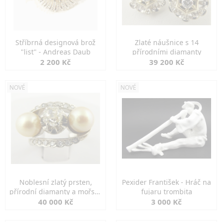
Stříbrná designová brož
Zlaté náušnice s 14
"list" - Andreas Daub
přírodními diamanty
2 200 Kč
39 200 Kč
NOVÉ
NOVÉ
Noblesní zlatý prsten,
Pexider František - Hráč na
přírodní diamanty a mořské
fujaru trombita
perly
40 000 Kč
3 000 Kč