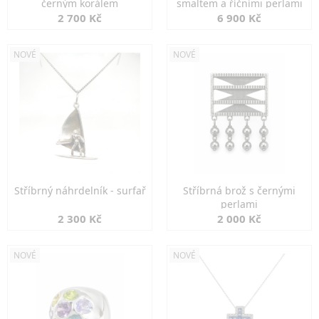
černým korálem
smaltem a říčními perlami
2 700 Kč
6 900 Kč
NOVÉ
NOVÉ
Stříbrný náhrdelník - surfař
Stříbrná brož s černými
perlami
2 300 Kč
2 000 Kč
NOVÉ
NOVÉ