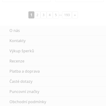
…
1
2
3
4
5
193
»
O nás
Kontakty
Výkup šperků
Recenze
Platba a doprava
Časté dotazy
Puncovní značky
Obchodní podmínky