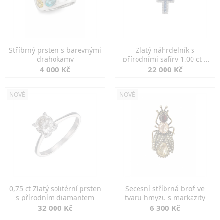
Stříbrný prsten s barevnými
Zlatý náhrdelník s
drahokamy
přírodními safíry 1,00 ct a
diamanty
4 000 Kč
22 000 Kč
NOVÉ
NOVÉ
0,75 ct Zlatý solitérní prsten
Secesní stříbrná brož ve
s přírodním diamantem
tvaru hmyzu s markazity
32 000 Kč
6 300 Kč