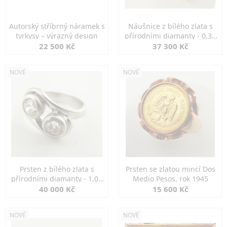
Autorský stříbrný náramek s
Náušnice z bílého zlata s
tyrkysy – výrazný design
přírodními diamanty - 0,30
ct
22 500 Kč
37 300 Kč
NOVÉ
NOVÉ
Prsten z bílého zlata s
Prsten se zlatou mincí Dos
přírodními diamanty - 1,00
Medio Pesos, rok 1945
ct
40 000 Kč
15 600 Kč
NOVÉ
NOVÉ