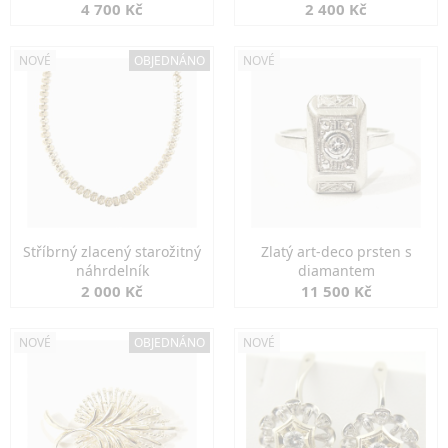
markazity
jemná elegance
4 700 Kč
2 400 Kč
NOVÉ
OBJEDNÁNO
NOVÉ
Stříbrný zlacený starožitný
Zlatý art-deco prsten s
náhrdelník
diamantem
2 000 Kč
11 500 Kč
NOVÉ
OBJEDNÁNO
NOVÉ