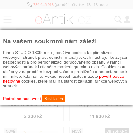
736 646 913
(pondělí - čtvrtek, 13 - 18 hod.)
KATEGORIE
Na vašem soukromí nám záleží
NOVÉ
NOVÉ
Firma STUDIO 1809, s.r.o., používá cookies k optimalizaci
webových stránek prostřednictvím analytických nástrojů, ke zvýšení
bezpečnosti a pro personalizaci doručovaného obsahu v rámci
webových stránek i cíleného marketingu mimo nich. Cookies jsou
uloženy v naprostém bezpečí vašeho prohlížeče a nedostane se k
nim nikdo, kdo nemá. Pokud nesouhlasíte, můžete
povolit pouze
nezbytné
cookies, které mají na starost základní funkce webových
stránek.
Podrobné nastavení
Souhlasím
Stříbrný prsten s granáty
Zlatý prsten s diamanty
2 200 Kč
11 800 Kč
NOVÉ
NOVÉ
OBJEDNÁNO