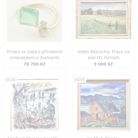
Prsten ze zlata s přírodním
Vilém Wünsche: Práce na
smaragdem a diamanty
poli (XL formát)
78 700 Kč
9 000 Kč
NOVÉ
NOVÉ