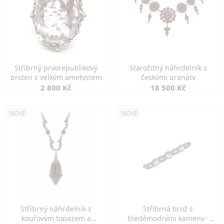
Stříbrný prvorepublikový
Starožitný náhrdelník s
prsten s velkým ametystem
českými granáty
2 800 Kč
18 500 Kč
NOVÉ
NOVÉ
Stříbrný náhrdelník s
Stříbrná brož s
kouřovým topazem a
bleděmodrými kameny -