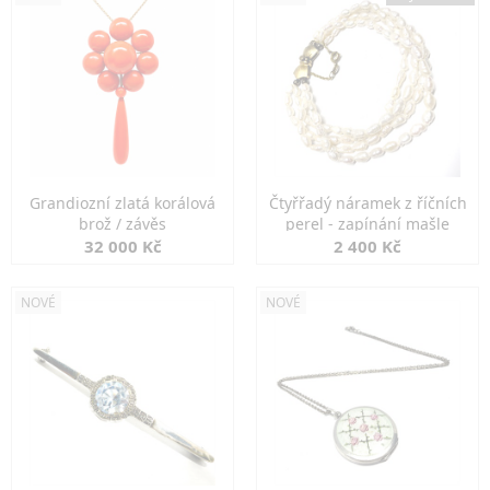
Grandiozní zlatá korálová
Čtyřřadý náramek z říčních
brož / závěs
perel - zapínání mašle
32 000 Kč
2 400 Kč
NOVÉ
NOVÉ