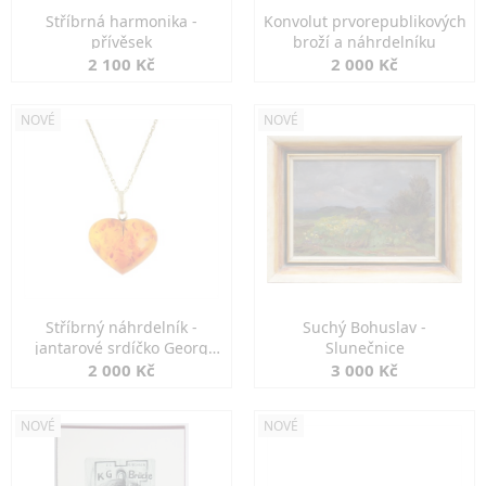
Stříbrná harmonika -
Konvolut prvorepublikových
přívěsek
broží a náhrdelníku
2 100 Kč
2 000 Kč
NOVÉ
NOVÉ
Stříbrný náhrdelník -
Suchý Bohuslav -
jantarové srdíčko Georg
Slunečnice
Kramer
2 000 Kč
3 000 Kč
NOVÉ
NOVÉ