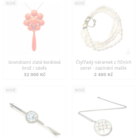
NOVÉ
NOVÉ
Grandiozní zlatá korálová
Čtyřřadý náramek z říčních
brož / závěs
perel - zapínání mašle
32 000 Kč
2 400 Kč
NOVÉ
NOVÉ