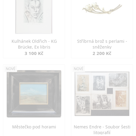
Kulhánek Oldřich - KG
Stříbrná brož s perlami -
Brücke, Ex libris
sněženky
3 100 Kč
2 200 Kč
NOVÉ
NOVÉ
Městečko pod horami
Nemes Endre - Soubor šesti
litografií