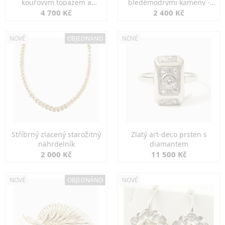
kouřovým topazem a
bleděmodrými kameny -
markazity
jemná elegance
4 700 Kč
2 400 Kč
NOVÉ
OBJEDNÁNO
NOVÉ
Stříbrný zlacený starožitný
Zlatý art-deco prsten s
náhrdelník
diamantem
2 000 Kč
11 500 Kč
NOVÉ
OBJEDNÁNO
NOVÉ