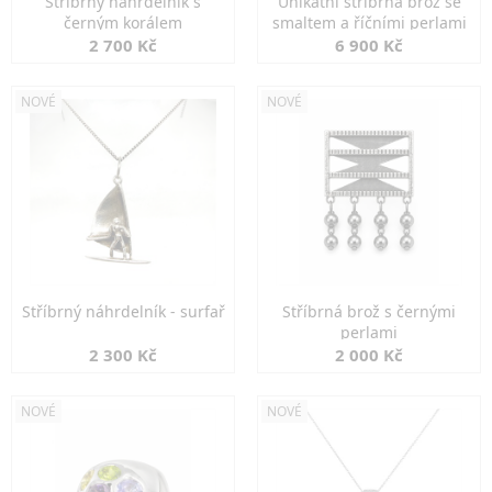
Stříbrný náhrdelník s
Unikátní stříbrná brož se
černým korálem
smaltem a říčními perlami
2 700 Kč
6 900 Kč
NOVÉ
NOVÉ
Stříbrný náhrdelník - surfař
Stříbrná brož s černými
perlami
2 300 Kč
2 000 Kč
NOVÉ
NOVÉ