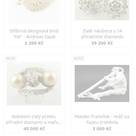
Stříbrná designová brož
Zlaté náušnice s 14
"list" - Andreas Daub
přírodními diamanty
2 200 Kč
39 200 Kč
NOVÉ
NOVÉ
Noblesní zlatý prsten,
Pexider František - Hráč na
přírodní diamanty a mořské
fujaru trombita
perly
40 000 Kč
3 000 Kč