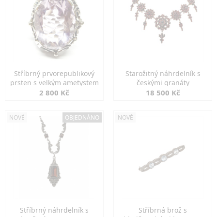
Stříbrný prvorepublikový
Starožitný náhrdelník s
prsten s velkým ametystem
českými granáty
2 800 Kč
18 500 Kč
NOVÉ
OBJEDNÁNO
NOVÉ
Stříbrný náhrdelník s
Stříbrná brož s