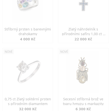
Stříbrný prsten s barevnými
Zlatý náhrdelník s
drahokamy
přírodními safíry 1,00 ct a
diamanty
4 000 Kč
22 000 Kč
NOVÉ
NOVÉ
0,75 ct Zlatý solitérní prsten
Secesní stříbrná brož ve
s přírodním diamantem
tvaru hmyzu s markazity
32 000 Kč
6 300 Kč