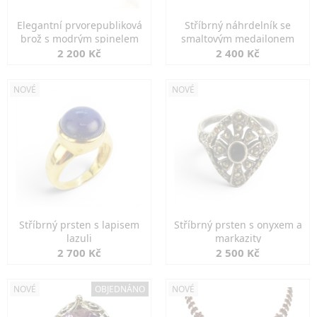
Elegantní prvorepubliková
Stříbrný náhrdelník se
brož s modrým spinelem
smaltovým medailonem
2 200 Kč
2 400 Kč
NOVÉ
NOVÉ
Stříbrný prsten s lapisem
Stříbrný prsten s onyxem a
lazuli
markazity
2 700 Kč
2 500 Kč
NOVÉ
OBJEDNÁNO
NOVÉ