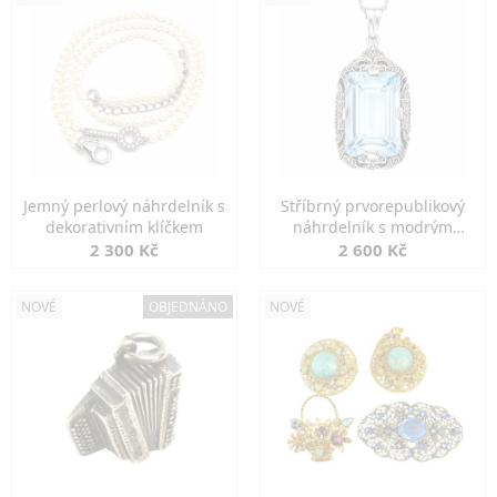
Jemný perlový náhrdelník s
Stříbrný prvorepublikový
dekorativním klíčkem
náhrdelník s modrým
spinelem
2 300 Kč
2 600 Kč
NOVÉ
OBJEDNÁNO
NOVÉ