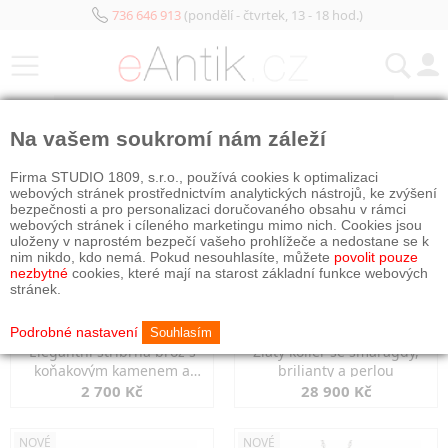
736 646 913
(pondělí - čtvrtek, 13 - 18 hod.)
KATEGORIE
Na vašem soukromí nám záleží
NOVÉ
NOVÉ
Firma STUDIO 1809, s.r.o., používá cookies k optimalizaci
webových stránek prostřednictvím analytických nástrojů, ke zvýšení
bezpečnosti a pro personalizaci doručovaného obsahu v rámci
webových stránek i cíleného marketingu mimo nich. Cookies jsou
uloženy v naprostém bezpečí vašeho prohlížeče a nedostane se k
nim nikdo, kdo nemá. Pokud nesouhlasíte, můžete
povolit pouze
nezbytné
cookies, které mají na starost základní funkce webových
stránek.
Podrobné nastavení
Souhlasím
Elegantní stříbrná brož s
Zlatý kolier se smaragdy,
koňakovým kamenem a
brilianty a perlou
markazity
2 700 Kč
28 900 Kč
NOVÉ
NOVÉ