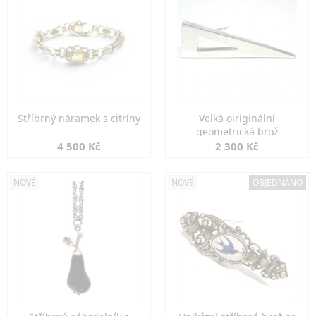
Stříbrný náramek s citríny
Velká oiriginální
geometrická brož
4 500 Kč
2 300 Kč
NOVÉ
NOVÉ
OBJEDNÁNO