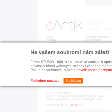
STA
O nás
Obchodní podmínky
Kontakty
Časté dotazy
Recenze
Ceník
Na vašem soukromí nám záleží
Detail položky
č. 169 166
Zla
Firma STUDIO 1809, s.r.o., používá cookies k optim
obsahu v rámci webových stránek i cíleného marke
Pokud nesouhlasíte, můžete
povolit pouze nezbytn
KATEGORIE
HISTORICKÉ OBDOB
prsteny
od r. 1940
Podrobné nastavení
Souhlasím
PODROBNÝ POPIS
Prsten ze zlata ryzosti 585/1000 zdobený čirými
zirkony. Velikost 55,5, celková hmotnost 3,34 g.
CENA POLOŽKY
8 700 Kč