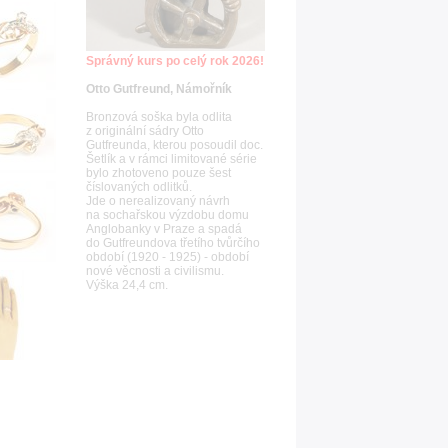
Správný kurs po celý rok 2026!
Otto Gutfreund, Námořník
Bronzová soška byla odlita
z originální sádry Otto
Gutfreunda, kterou posoudil doc.
Šetlík a v rámci limitované série
bylo zhotoveno pouze šest
číslovaných odlitků.
Jde o nerealizovaný návrh
na sochařskou výzdobu domu
Anglobanky v Praze a spadá
do Gutfreundova třetího tvůrčího
období (1920 - 1925) - období
nové věcnosti a civilismu.
Výška 24,4 cm.