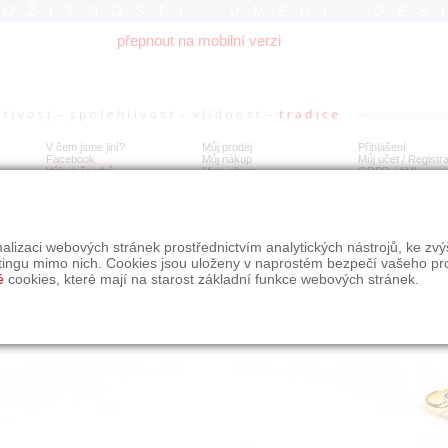
ROŽITNOSTI UMĚNÍ DES
přepnout na mobilní verzi
V čem jsme jiní?
Můj prodej
Přihlášení
Facebook
Můj nákup
Můj účet / Registr
Výkup šperků
Moje album
GDPR
/
AML
tý prsten se zirkony
alizaci webových stránek prostřednictvím analytických nástrojů, ke zv
tingu mimo nich. Cookies jsou uloženy v naprostém bezpečí vašeho pr
é
cookies, které mají na starost základní funkce webových stránek.
Í
MÍSTO EXPEDICE
Počet návštěv: 133
poslat příteli
Praha
uložit do alba
dotaz na prodejce