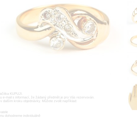
lačítka KUPUJI.
u e-mail s informací, že žádaný předmět je pro Vás rezervován.
v dalším kroku objednávky. Můžete zvolit například:
vatele
enu dohodneme individuálně