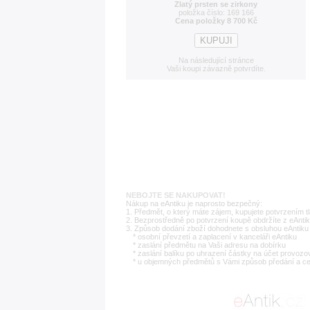
Zlatý prsten se zirkony
položka číslo: 169 166
Cena položky 8 700 Kč
Na následující stránce
Vaši koupi závazně potvrdíte.
NEBOJTE SE NAKUPOVAT!
Nákup na eAntiku je naprosto bezpečný:
1. Předmět, o který máte zájem, kupujete potvrzením t
2. Bezprostředně po potvrzení koupě obdržíte z eAntik
3. Způsob dodání zboží dohodnete s obsluhou eAntiku 
* osobní převzetí a zaplacení v kanceláři eAntiku
* zaslání předmětu na Vaši adresu na dobírku
* zaslání balíku po uhrazení částky na účet provozo
* u objemných předmětů s Vámi způsob předání a c