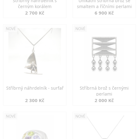
Stříbrný náhrdelník s
Unikátní stříbrná brož se
černým korálem
smaltem a říčními perlami
2 700 Kč
6 900 Kč
NOVÉ
NOVÉ
Stříbrný náhrdelník - surfař
Stříbrná brož s černými
perlami
2 300 Kč
2 000 Kč
NOVÉ
NOVÉ