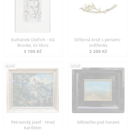
Kulhánek Oldřich - KG
Stříbrná brož s perlami -
Brücke, Ex libris
sněženky
3 100 Kč
2 200 Kč
NOVÉ
NOVÉ
Petrovický Josef - Hrad
Městečko pod horami
Karlštejn