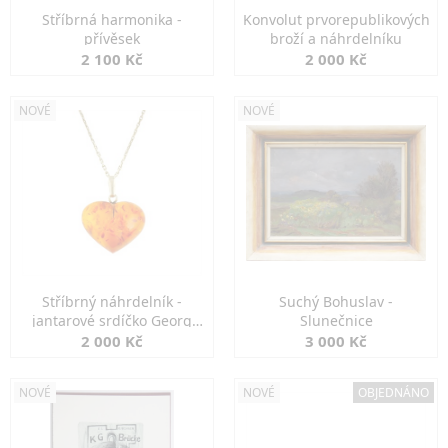
Stříbrná harmonika -
Konvolut prvorepublikových
přívěsek
broží a náhrdelníku
2 100 Kč
2 000 Kč
NOVÉ
NOVÉ
Stříbrný náhrdelník -
Suchý Bohuslav -
jantarové srdíčko Georg
Slunečnice
Kramer
2 000 Kč
3 000 Kč
NOVÉ
NOVÉ
OBJEDNÁNO