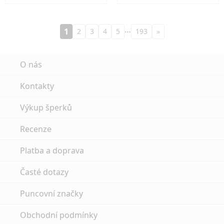
…
1
2
3
4
5
193
»
O nás
Kontakty
Výkup šperků
Recenze
Platba a doprava
Časté dotazy
Puncovní značky
Obchodní podmínky