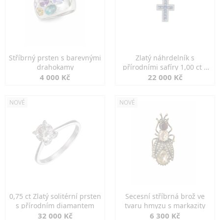
Stříbrný prsten s barevnými
Zlatý náhrdelník s
drahokamy
přírodními safíry 1,00 ct a
diamanty
4 000 Kč
22 000 Kč
NOVÉ
NOVÉ
0,75 ct Zlatý solitérní prsten
Secesní stříbrná brož ve
s přírodním diamantem
tvaru hmyzu s markazity
32 000 Kč
6 300 Kč