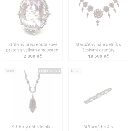
Stříbrný prvorepublikový
Starožitný náhrdelník s
prsten s velkým ametystem
českými granáty
2 800 Kč
18 500 Kč
NOVÉ
OBJEDNÁNO
NOVÉ
Stříbrný náhrdelník s
Stříbrná brož s