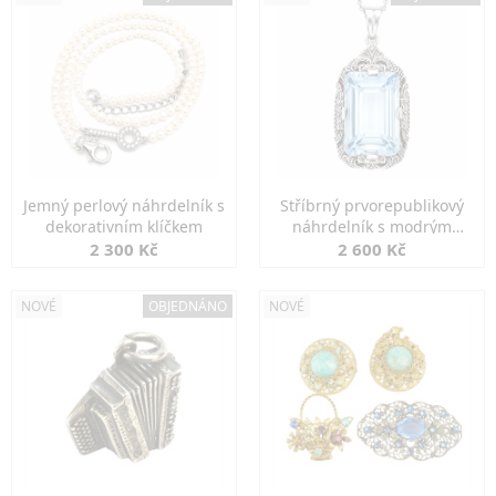
Jemný perlový náhrdelník s
Stříbrný prvorepublikový
dekorativním klíčkem
náhrdelník s modrým
spinelem
2 300 Kč
2 600 Kč
NOVÉ
OBJEDNÁNO
NOVÉ