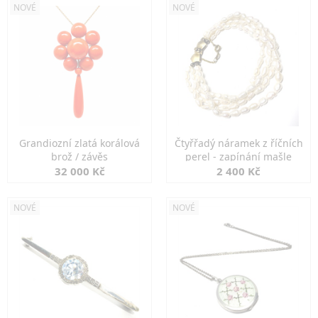
NOVÉ
NOVÉ
Grandiozní zlatá korálová
Čtyřřadý náramek z říčních
brož / závěs
perel - zapínání mašle
32 000 Kč
2 400 Kč
NOVÉ
NOVÉ