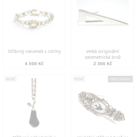
Stříbrný náramek s citríny
Velká oiriginální
geometrická brož
4 500 Kč
2 300 Kč
NOVÉ
NOVÉ
OBJEDNÁNO