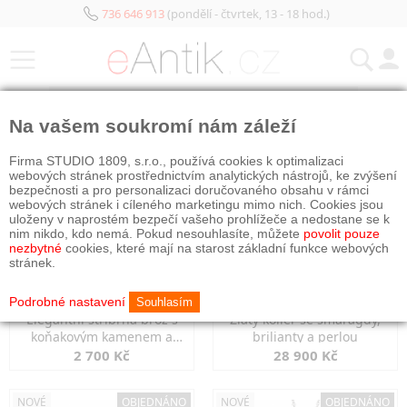
736 646 913
(pondělí - čtvrtek, 13 - 18 hod.)
KATEGORIE
Na vašem soukromí nám záleží
NOVÉ
NOVÉ
Firma STUDIO 1809, s.r.o., používá cookies k optimalizaci
webových stránek prostřednictvím analytických nástrojů, ke zvýšení
bezpečnosti a pro personalizaci doručovaného obsahu v rámci
webových stránek i cíleného marketingu mimo nich. Cookies jsou
uloženy v naprostém bezpečí vašeho prohlížeče a nedostane se k
nim nikdo, kdo nemá. Pokud nesouhlasíte, můžete
povolit pouze
nezbytné
cookies, které mají na starost základní funkce webových
stránek.
Podrobné nastavení
Souhlasím
Elegantní stříbrná brož s
Zlatý kolier se smaragdy,
koňakovým kamenem a
brilianty a perlou
markazity
2 700 Kč
28 900 Kč
NOVÉ
OBJEDNÁNO
NOVÉ
OBJEDNÁNO