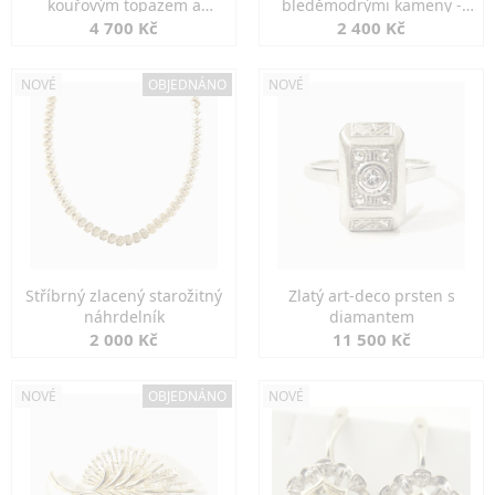
kouřovým topazem a
bleděmodrými kameny -
markazity
jemná elegance
4 700 Kč
2 400 Kč
NOVÉ
OBJEDNÁNO
NOVÉ
Stříbrný zlacený starožitný
Zlatý art-deco prsten s
náhrdelník
diamantem
2 000 Kč
11 500 Kč
NOVÉ
OBJEDNÁNO
NOVÉ