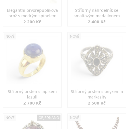
Elegantní prvorepubliková
Stříbrný náhrdelník se
brož s modrým spinelem
smaltovým medailonem
2 200 Kč
2 400 Kč
NOVÉ
NOVÉ
Stříbrný prsten s lapisem
Stříbrný prsten s onyxem a
lazuli
markazity
2 700 Kč
2 500 Kč
NOVÉ
OBJEDNÁNO
NOVÉ