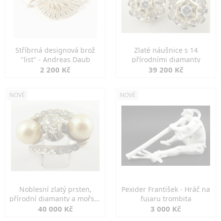
Stříbrná designová brož
Zlaté náušnice s 14
"list" - Andreas Daub
přírodními diamanty
2 200 Kč
39 200 Kč
NOVÉ
NOVÉ
Noblesní zlatý prsten,
Pexider František - Hráč na
přírodní diamanty a mořské
fujaru trombita
perly
40 000 Kč
3 000 Kč