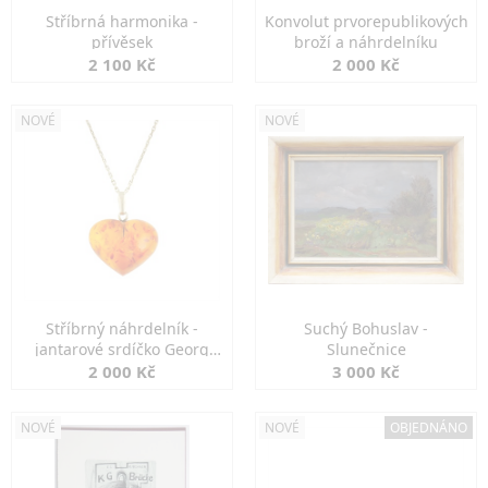
Stříbrná harmonika -
Konvolut prvorepublikových
přívěsek
broží a náhrdelníku
2 100 Kč
2 000 Kč
NOVÉ
NOVÉ
Stříbrný náhrdelník -
Suchý Bohuslav -
jantarové srdíčko Georg
Slunečnice
Kramer
2 000 Kč
3 000 Kč
NOVÉ
NOVÉ
OBJEDNÁNO