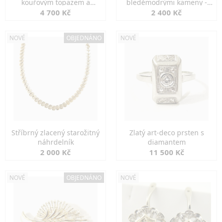
kouřovým topazem a
bleděmodrými kameny -
markazity
jemná elegance
4 700 Kč
2 400 Kč
NOVÉ
OBJEDNÁNO
NOVÉ
Stříbrný zlacený starožitný
Zlatý art-deco prsten s
náhrdelník
diamantem
2 000 Kč
11 500 Kč
NOVÉ
OBJEDNÁNO
NOVÉ