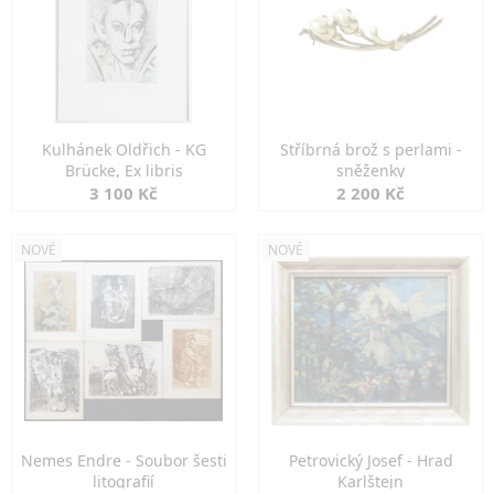
Kulhánek Oldřich - KG
Stříbrná brož s perlami -
Brücke, Ex libris
sněženky
3 100 Kč
2 200 Kč
NOVÉ
NOVÉ
Nemes Endre - Soubor šesti
Petrovický Josef - Hrad
litografií
Karlštejn