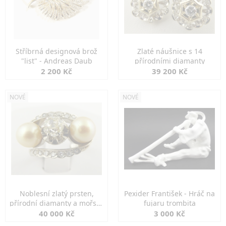
Stříbrná designová brož
Zlaté náušnice s 14
"list" - Andreas Daub
přírodními diamanty
2 200 Kč
39 200 Kč
NOVÉ
NOVÉ
Noblesní zlatý prsten,
Pexider František - Hráč na
přírodní diamanty a mořské
fujaru trombita
perly
40 000 Kč
3 000 Kč