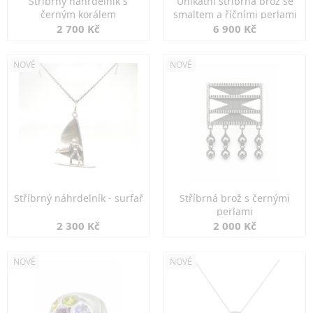
Stříbrný náhrdelník s
Unikátní stříbrná brož se
černým korálem
smaltem a říčními perlami
2 700 Kč
6 900 Kč
NOVÉ
NOVÉ
Stříbrný náhrdelník - surfař
Stříbrná brož s černými
perlami
2 300 Kč
2 000 Kč
NOVÉ
NOVÉ