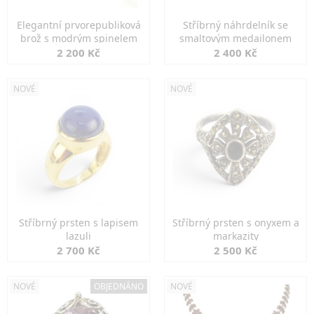
Elegantní prvorepubliková
Stříbrný náhrdelník se
brož s modrým spinelem
smaltovým medailonem
2 200 Kč
2 400 Kč
NOVÉ
NOVÉ
Stříbrný prsten s lapisem
Stříbrný prsten s onyxem a
lazuli
markazity
2 700 Kč
2 500 Kč
NOVÉ
OBJEDNÁNO
NOVÉ