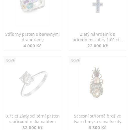
Stříbrný prsten s barevnými
Zlatý náhrdelník s
drahokamy
přírodními safíry 1,00 ct a
diamanty
4 000 Kč
22 000 Kč
NOVÉ
NOVÉ
0,75 ct Zlatý solitérní prsten
Secesní stříbrná brož ve
s přírodním diamantem
tvaru hmyzu s markazity
32 000 Kč
6 300 Kč