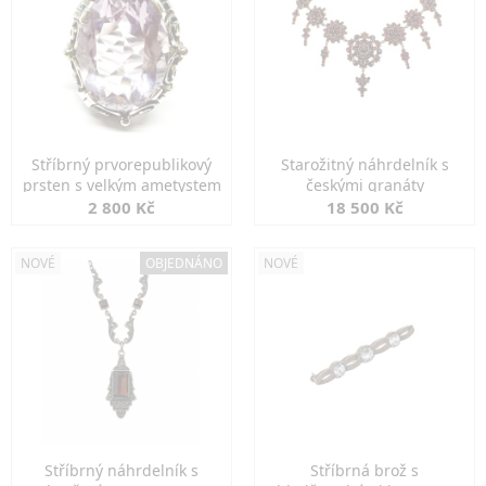
Stříbrný prvorepublikový
Starožitný náhrdelník s
prsten s velkým ametystem
českými granáty
2 800 Kč
18 500 Kč
NOVÉ
OBJEDNÁNO
NOVÉ
Stříbrný náhrdelník s
Stříbrná brož s