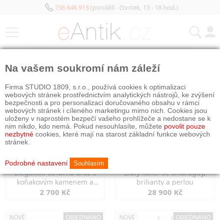
736 646 913
(pondělí - čtvrtek, 13 - 18 hod.)
KATEGORIE
Na vašem soukromí nám záleží
NOVÉ
OBJEDNÁNO
NOVÉ
OBJEDNÁNO
Firma STUDIO 1809, s.r.o., používá cookies k optimalizaci
webových stránek prostřednictvím analytických nástrojů, ke zvýšení
bezpečnosti a pro personalizaci doručovaného obsahu v rámci
webových stránek i cíleného marketingu mimo nich. Cookies jsou
uloženy v naprostém bezpečí vašeho prohlížeče a nedostane se k
nim nikdo, kdo nemá. Pokud nesouhlasíte, můžete
povolit pouze
nezbytné
cookies, které mají na starost základní funkce webových
stránek.
Podrobné nastavení
Souhlasím
Elegantní stříbrná brož s
Zlatý kolier se smaragdy,
koňakovým kamenem a
brilianty a perlou
markazity
2 700 Kč
28 900 Kč
NOVÉ
OBJEDNÁNO
NOVÉ
OBJEDNÁNO