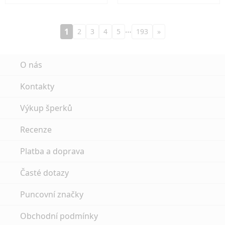
…
1
2
3
4
5
193
»
O nás
Kontakty
Výkup šperků
Recenze
Platba a doprava
Časté dotazy
Puncovní značky
Obchodní podmínky