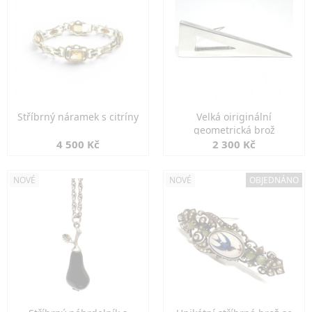
Stříbrný náramek s citríny
Velká oiriginální
geometrická brož
4 500 Kč
2 300 Kč
NOVÉ
NOVÉ
OBJEDNÁNO