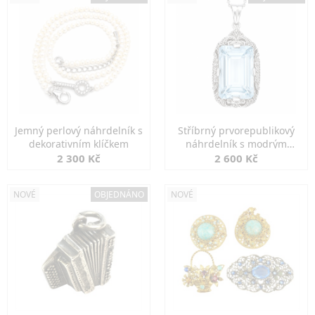
Jemný perlový náhrdelník s
Stříbrný prvorepublikový
dekorativním klíčkem
náhrdelník s modrým
spinelem
2 300 Kč
2 600 Kč
NOVÉ
OBJEDNÁNO
NOVÉ