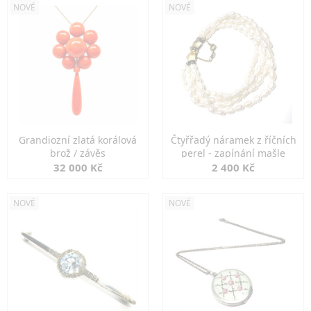
NOVÉ
NOVÉ
Grandiozní zlatá korálová
Čtyřřadý náramek z říčních
brož / závěs
perel - zapínání mašle
32 000 Kč
2 400 Kč
NOVÉ
NOVÉ