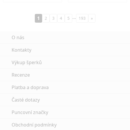
…
1
2
3
4
5
193
»
O nás
Kontakty
Výkup šperků
Recenze
Platba a doprava
Časté dotazy
Puncovní značky
Obchodní podmínky