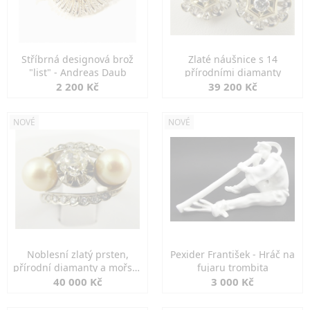
Stříbrná designová brož
Zlaté náušnice s 14
"list" - Andreas Daub
přírodními diamanty
2 200 Kč
39 200 Kč
NOVÉ
NOVÉ
Noblesní zlatý prsten,
Pexider František - Hráč na
přírodní diamanty a mořské
fujaru trombita
perly
40 000 Kč
3 000 Kč