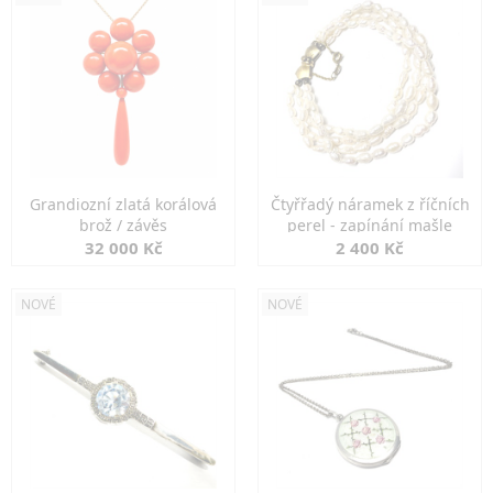
Grandiozní zlatá korálová
Čtyřřadý náramek z říčních
brož / závěs
perel - zapínání mašle
32 000 Kč
2 400 Kč
NOVÉ
NOVÉ