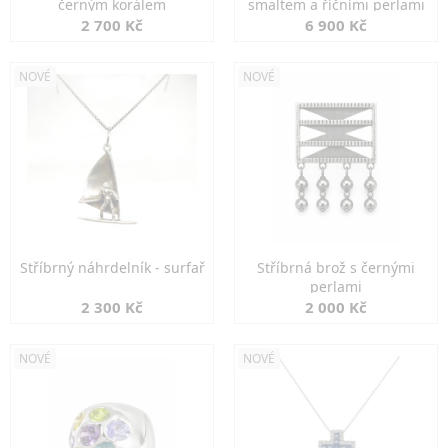
černým korálem
smaltem a říčními perlami
2 700 Kč
6 900 Kč
NOVÉ
NOVÉ
Stříbrný náhrdelník - surfař
Stříbrná brož s černými
perlami
2 300 Kč
2 000 Kč
NOVÉ
NOVÉ