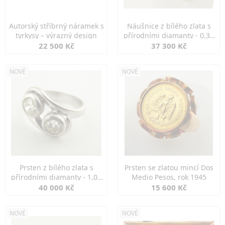
Autorský stříbrný náramek s
Náušnice z bílého zlata s
tyrkysy – výrazný design
přírodními diamanty - 0,30
ct
22 500 Kč
37 300 Kč
NOVÉ
NOVÉ
Prsten z bílého zlata s
Prsten se zlatou mincí Dos
přírodními diamanty - 1,00
Medio Pesos, rok 1945
ct
40 000 Kč
15 600 Kč
NOVÉ
NOVÉ