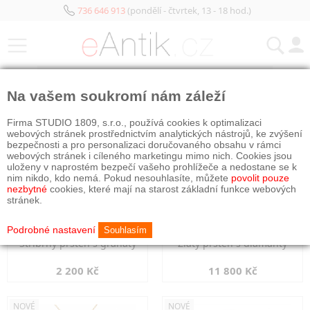
736 646 913
(pondělí - čtvrtek, 13 - 18 hod.)
KATEGORIE
Na vašem soukromí nám záleží
NOVÉ
NOVÉ
Firma STUDIO 1809, s.r.o., používá cookies k optimalizaci
webových stránek prostřednictvím analytických nástrojů, ke zvýšení
bezpečnosti a pro personalizaci doručovaného obsahu v rámci
webových stránek i cíleného marketingu mimo nich. Cookies jsou
uloženy v naprostém bezpečí vašeho prohlížeče a nedostane se k
nim nikdo, kdo nemá. Pokud nesouhlasíte, můžete
povolit pouze
nezbytné
cookies, které mají na starost základní funkce webových
stránek.
Podrobné nastavení
Souhlasím
Stříbrný prsten s granáty
Zlatý prsten s diamanty
2 200 Kč
11 800 Kč
NOVÉ
NOVÉ