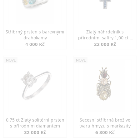
Stříbrný prsten s barevnými
Zlatý náhrdelník s
drahokamy
přírodními safíry 1,00 ct a
diamanty
4 000 Kč
22 000 Kč
NOVÉ
NOVÉ
0,75 ct Zlatý solitérní prsten
Secesní stříbrná brož ve
s přírodním diamantem
tvaru hmyzu s markazity
32 000 Kč
6 300 Kč