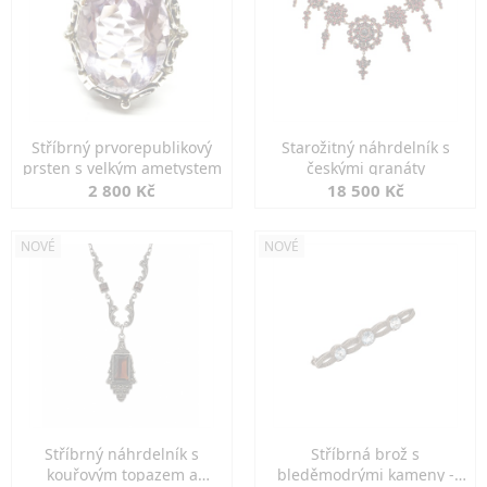
Stříbrný prvorepublikový
Starožitný náhrdelník s
prsten s velkým ametystem
českými granáty
2 800 Kč
18 500 Kč
NOVÉ
NOVÉ
Stříbrný náhrdelník s
Stříbrná brož s
kouřovým topazem a
bleděmodrými kameny -