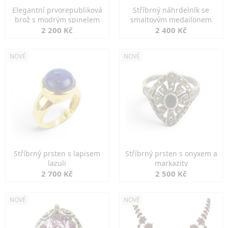
Elegantní prvorepubliková
Stříbrný náhrdelník se
brož s modrým spinelem
smaltovým medailonem
2 200 Kč
2 400 Kč
NOVÉ
NOVÉ
Stříbrný prsten s lapisem
Stříbrný prsten s onyxem a
lazuli
markazity
2 700 Kč
2 500 Kč
NOVÉ
NOVÉ