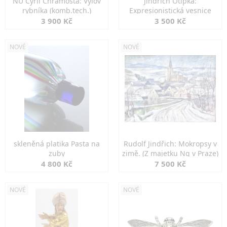
NU Cyril Chramosta: Výlov
Jindřich Otipka:
rybníka (komb.tech.)
Expresionistická vesnice
3 900 Kč
3 500 Kč
NOVÉ
NOVÉ
skleněná platika Pasta na
Rudolf Jindřich: Mokropsy v
zuby
zimě. (Z majetku Ng v Praze)
4 800 Kč
7 500 Kč
NOVÉ
NOVÉ