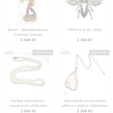
Bauer - Moriskentänzer,
Stříbrná brož - včela
Erasmus Grasser
3 500 Kč
2 300 Kč
NOVÉ
OBJEDNÁNO
NOVÉ
OBJEDNÁNO
Perlový náhrdelník s
Náhrdelník ze zlaceného
elegantním stříbrným
stříbra s velkým růženínem
zapínáním
2 600 Kč
2 300 Kč