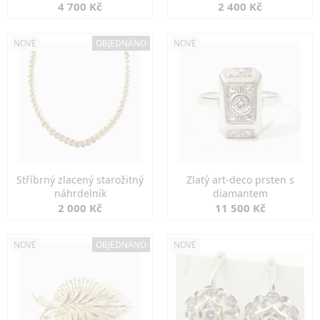
markazity
jemná elegance
4 700 Kč
2 400 Kč
NOVÉ
OBJEDNÁNO
NOVÉ
Stříbrný zlacený starožitný
Zlatý art-deco prsten s
náhrdelník
diamantem
2 000 Kč
11 500 Kč
NOVÉ
OBJEDNÁNO
NOVÉ