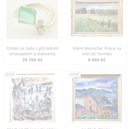
Prsten ze zlata s přírodním
Vilém Wünsche: Práce na
smaragdem a diamanty
poli (XL formát)
78 700 Kč
9 000 Kč
NOVÉ
NOVÉ