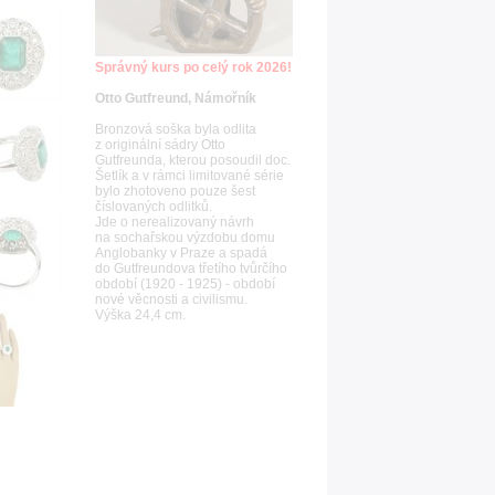
Správný kurs po celý rok 2026!
Otto Gutfreund, Námořník
Bronzová soška byla odlita
z originální sádry Otto
Gutfreunda, kterou posoudil doc.
Šetlík a v rámci limitované série
bylo zhotoveno pouze šest
číslovaných odlitků.
Jde o nerealizovaný návrh
na sochařskou výzdobu domu
Anglobanky v Praze a spadá
do Gutfreundova třetího tvůrčího
období (1920 - 1925) - období
nové věcnosti a civilismu.
Výška 24,4 cm.