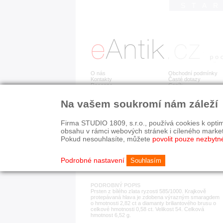
STA
O nás
Obchodní podmínky
Kontakty
Časté dotazy
Recenze
Ceník
Na vašem soukromí nám záleží
Detail položky
č. 172 515
Zla
Firma STUDIO 1809, s.r.o., používá cookies k optim
obsahu v rámci webových stránek i cíleného marke
Pokud nesouhlasíte, můžete
povolit pouze nezbytn
KATEGORIE
HISTORICKÉ OBDOB
prsteny
současnost
Podrobné nastavení
Souhlasím
PODROBNÝ POPIS
Prsten z bílého zlata ryzosti 585/1000. Krajkově
protepávaná hlava je zdobena výrazným smaragdem
o hmotnosti 2,82 ct a diamanty briliantového brusu o
celkové hmotnosti 0,58 ct. Velikost 54. Celková
hmotnost 6,52 g.