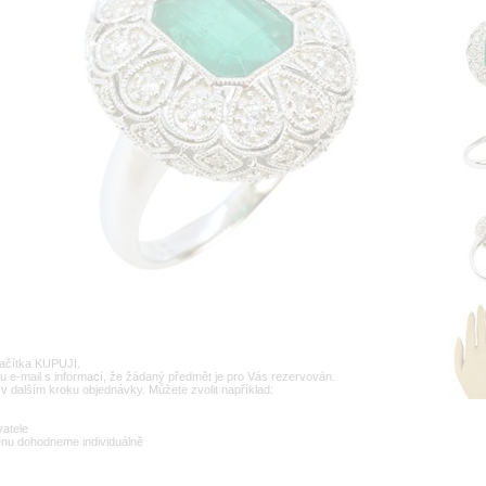
lačítka KUPUJI.
u e-mail s informací, že žádaný předmět je pro Vás rezervován.
v dalším kroku objednávky. Můžete zvolit například:
vatele
enu dohodneme individuálně