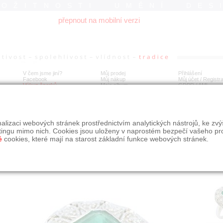
ROŽITNOSTI UMĚNÍ DES
přepnout na mobilní verzi
V čem jsme jiní?
Můj prodej
Přihlášení
Facebook
Můj nákup
Můj účet / Registr
Výkup šperků
Moje album
GDPR
/
AML
tý prsten se smaragdem a brilianty
alizaci webových stránek prostřednictvím analytických nástrojů, ke zv
tingu mimo nich. Cookies jsou uloženy v naprostém bezpečí vašeho pr
é
cookies, které mají na starost základní funkce webových stránek.
Í
MÍSTO EXPEDICE
Počet návštěv: 781
poslat příteli
Praha
uložit do alba
dotaz na prodejce