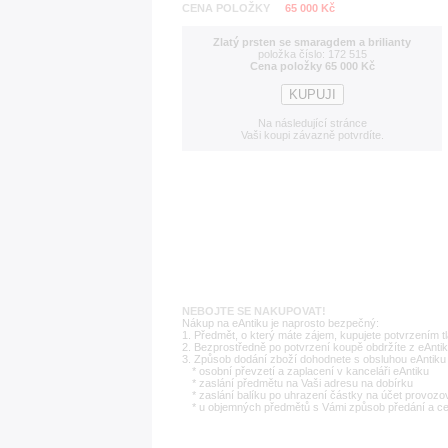
CENA POLOŽKY
65 000 Kč
Zlatý prsten se smaragdem a brilianty
položka číslo: 172 515
Cena položky 65 000 Kč
Na následující stránce
Vaši koupi závazně potvrdíte.
NEBOJTE SE NAKUPOVAT!
Nákup na eAntiku je naprosto bezpečný:
1. Předmět, o který máte zájem, kupujete potvrzením t
2. Bezprostředně po potvrzení koupě obdržíte z eAntik
3. Způsob dodání zboží dohodnete s obsluhou eAntiku 
* osobní převzetí a zaplacení v kanceláři eAntiku
* zaslání předmětu na Vaši adresu na dobírku
* zaslání balíku po uhrazení částky na účet provozo
* u objemných předmětů s Vámi způsob předání a c