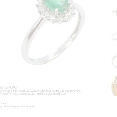
lačítka KUPUJI.
u e-mail s informací, že žádaný předmět je pro Vás rezervován.
v dalším kroku objednávky. Můžete zvolit například:
vatele
enu dohodneme individuálně