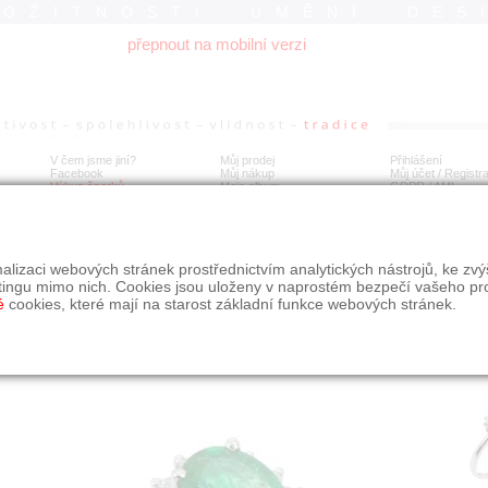
ROŽITNOSTI UMĚNÍ DES
přepnout na mobilní verzi
V čem jsme jiní?
Můj prodej
Přihlášení
Facebook
Můj nákup
Můj účet / Registr
Výkup šperků
Moje album
GDPR
/
AML
tý prsten se smaragdem a brilianty
alizaci webových stránek prostřednictvím analytických nástrojů, ke zv
tingu mimo nich. Cookies jsou uloženy v naprostém bezpečí vašeho pr
é
cookies, které mají na starost základní funkce webových stránek.
Í
MÍSTO EXPEDICE
Počet návštěv: 869
poslat příteli
Praha
uložit do alba
dotaz na prodejce