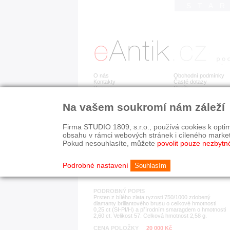
STA
O nás
Obchodní podmínky
Kontakty
Časté dotazy
Recenze
Ceník
Na vašem soukromí nám záleží
Detail položky
č. 171 498
Zla
Firma STUDIO 1809, s.r.o., používá cookies k optim
obsahu v rámci webových stránek i cíleného marke
Pokud nesouhlasíte, můžete
povolit pouze nezbytn
KATEGORIE
HISTORICKÉ OBDOB
prsteny
současnost
Podrobné nastavení
Souhlasím
PODROBNÝ POPIS
Prsten z bílého zlata ryzosti 750/1000 zdobený
diamanty briliantového brusu o celkové hmotnosti
0,25 ct (SI-PI/H) a přírodním smaragdem o hmotnosti
2,60 ct. Velikost 57. Celková hmotnost 2,58 g.
CENA POLOŽKY
20 000 Kč