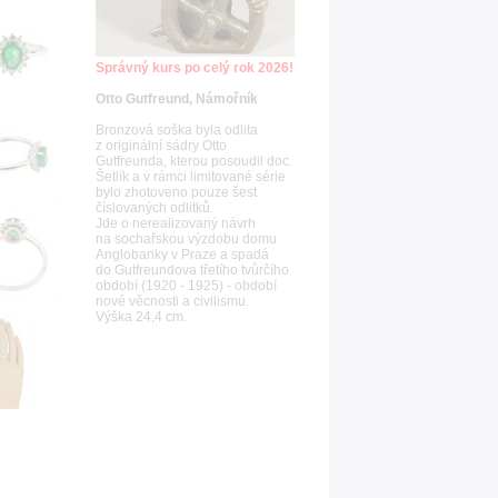
Správný kurs po celý rok 2026!
Otto Gutfreund, Námořník
Bronzová soška byla odlita
z originální sádry Otto
Gutfreunda, kterou posoudil doc.
Šetlík a v rámci limitované série
bylo zhotoveno pouze šest
číslovaných odlitků.
Jde o nerealizovaný návrh
na sochařskou výzdobu domu
Anglobanky v Praze a spadá
do Gutfreundova třetího tvůrčího
období (1920 - 1925) - období
nové věcnosti a civilismu.
Výška 24,4 cm.