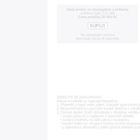
Zlatý prsten se smaragdem a brilianty
položka číslo: 171 498
Cena položky 20 000 Kč
Na následující stránce
Vaši koupi závazně potvrdíte.
NEBOJTE SE NAKUPOVAT!
Nákup na eAntiku je naprosto bezpečný:
1. Předmět, o který máte zájem, kupujete potvrzením t
2. Bezprostředně po potvrzení koupě obdržíte z eAntik
3. Způsob dodání zboží dohodnete s obsluhou eAntiku 
* osobní převzetí a zaplacení v kanceláři eAntiku
* zaslání předmětu na Vaši adresu na dobírku
* zaslání balíku po uhrazení částky na účet provozo
* u objemných předmětů s Vámi způsob předání a c