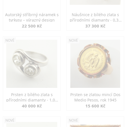
Autorský stříbrný náramek s
Náušnice z bílého zlata s
tyrkysy – výrazný design
přírodními diamanty - 0,30
ct
22 500 Kč
37 300 Kč
NOVÉ
NOVÉ
Prsten z bílého zlata s
Prsten se zlatou mincí Dos
přírodními diamanty - 1,00
Medio Pesos, rok 1945
ct
40 000 Kč
15 600 Kč
NOVÉ
NOVÉ