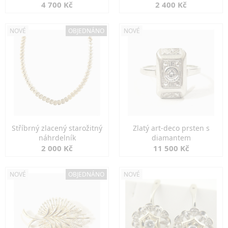
markazity
jemná elegance
4 700 Kč
2 400 Kč
NOVÉ
OBJEDNÁNO
NOVÉ
Stříbrný zlacený starožitný
Zlatý art-deco prsten s
náhrdelník
diamantem
2 000 Kč
11 500 Kč
NOVÉ
OBJEDNÁNO
NOVÉ