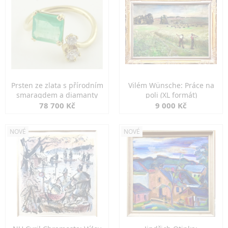
Prsten ze zlata s přírodním
Vilém Wünsche: Práce na
smaragdem a diamanty
poli (XL formát)
78 700 Kč
9 000 Kč
NOVÉ
NOVÉ