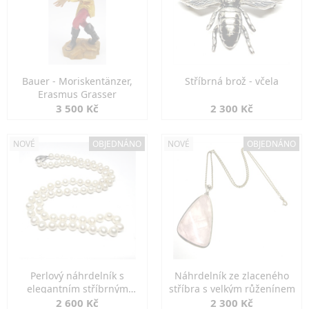
Bauer - Moriskentänzer,
Stříbrná brož - včela
Erasmus Grasser
3 500 Kč
2 300 Kč
NOVÉ
OBJEDNÁNO
NOVÉ
OBJEDNÁNO
Perlový náhrdelník s
Náhrdelník ze zlaceného
elegantním stříbrným
stříbra s velkým růženínem
zapínáním
2 600 Kč
2 300 Kč