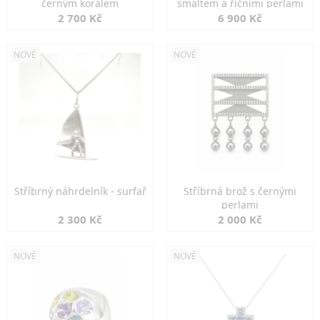
černým korálem
smaltem a říčními perlami
2 700 Kč
6 900 Kč
NOVÉ
NOVÉ
Stříbrný náhrdelník - surfař
Stříbrná brož s černými
perlami
2 300 Kč
2 000 Kč
NOVÉ
NOVÉ