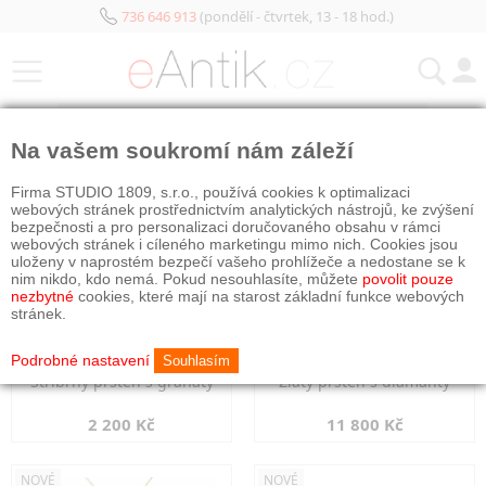
736 646 913
(pondělí - čtvrtek, 13 - 18 hod.)
KATEGORIE
Na vašem soukromí nám záleží
NOVÉ
NOVÉ
Firma STUDIO 1809, s.r.o., používá cookies k optimalizaci
webových stránek prostřednictvím analytických nástrojů, ke zvýšení
bezpečnosti a pro personalizaci doručovaného obsahu v rámci
webových stránek i cíleného marketingu mimo nich. Cookies jsou
uloženy v naprostém bezpečí vašeho prohlížeče a nedostane se k
nim nikdo, kdo nemá. Pokud nesouhlasíte, můžete
povolit pouze
nezbytné
cookies, které mají na starost základní funkce webových
stránek.
Podrobné nastavení
Souhlasím
Stříbrný prsten s granáty
Zlatý prsten s diamanty
2 200 Kč
11 800 Kč
NOVÉ
NOVÉ