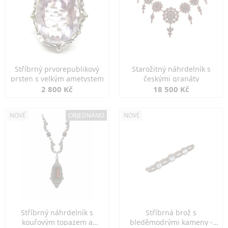
Stříbrný prvorepublikový
Starožitný náhrdelník s
prsten s velkým ametystem
českými granáty
2 800 Kč
18 500 Kč
NOVÉ
OBJEDNÁNO
NOVÉ
Stříbrný náhrdelník s
Stříbrná brož s
kouřovým topazem a
bleděmodrými kameny -