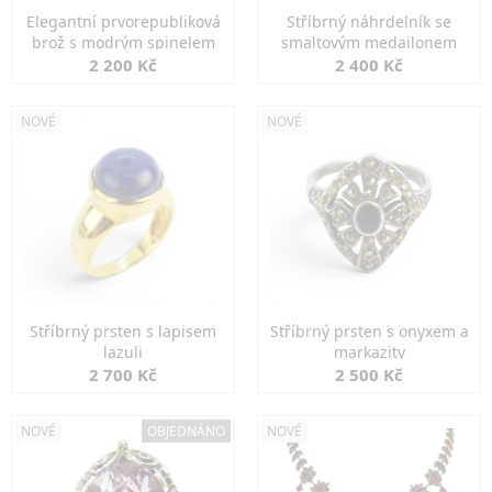
Elegantní prvorepubliková
Stříbrný náhrdelník se
brož s modrým spinelem
smaltovým medailonem
2 200 Kč
2 400 Kč
NOVÉ
NOVÉ
Stříbrný prsten s lapisem
Stříbrný prsten s onyxem a
lazuli
markazity
2 700 Kč
2 500 Kč
NOVÉ
OBJEDNÁNO
NOVÉ