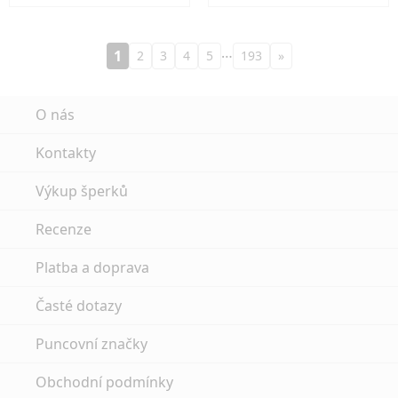
…
1
2
3
4
5
193
»
O nás
Kontakty
Výkup šperků
Recenze
Platba a doprava
Časté dotazy
Puncovní značky
Obchodní podmínky