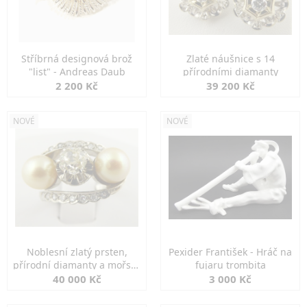
Stříbrná designová brož
Zlaté náušnice s 14
"list" - Andreas Daub
přírodními diamanty
2 200 Kč
39 200 Kč
NOVÉ
NOVÉ
Noblesní zlatý prsten,
Pexider František - Hráč na
přírodní diamanty a mořské
fujaru trombita
perly
40 000 Kč
3 000 Kč