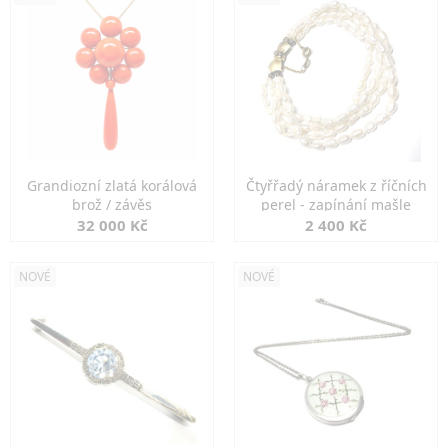
Grandiozní zlatá korálová
Čtyřřadý náramek z říčních
brož / závěs
perel - zapínání mašle
32 000 Kč
2 400 Kč
NOVÉ
NOVÉ