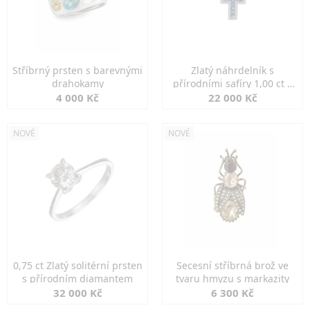
Stříbrný prsten s barevnými
Zlatý náhrdelník s
drahokamy
přírodními safíry 1,00 ct a
diamanty
4 000 Kč
22 000 Kč
NOVÉ
NOVÉ
0,75 ct Zlatý solitérní prsten
Secesní stříbrná brož ve
s přírodním diamantem
tvaru hmyzu s markazity
32 000 Kč
6 300 Kč