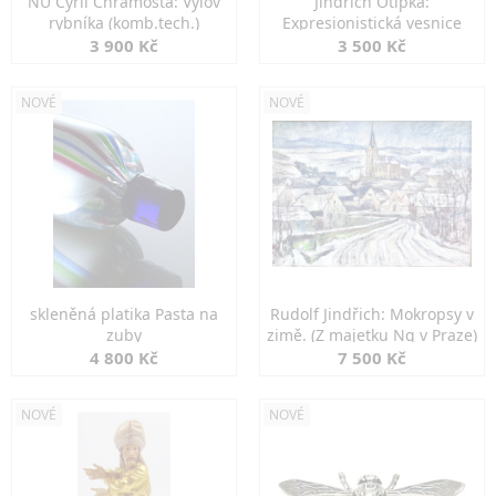
NU Cyril Chramosta: Výlov
Jindřich Otipka:
rybníka (komb.tech.)
Expresionistická vesnice
3 900 Kč
3 500 Kč
NOVÉ
NOVÉ
skleněná platika Pasta na
Rudolf Jindřich: Mokropsy v
zuby
zimě. (Z majetku Ng v Praze)
4 800 Kč
7 500 Kč
NOVÉ
NOVÉ