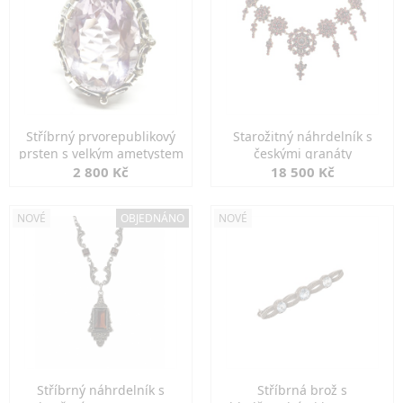
Stříbrný prvorepublikový
Starožitný náhrdelník s
prsten s velkým ametystem
českými granáty
2 800 Kč
18 500 Kč
NOVÉ
OBJEDNÁNO
NOVÉ
Stříbrný náhrdelník s
Stříbrná brož s