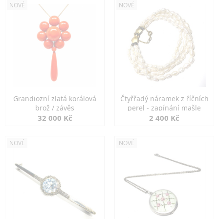
NOVÉ
NOVÉ
Grandiozní zlatá korálová
Čtyřřadý náramek z říčních
brož / závěs
perel - zapínání mašle
32 000 Kč
2 400 Kč
NOVÉ
NOVÉ