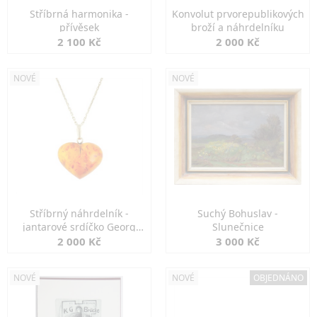
Stříbrná harmonika -
Konvolut prvorepublikových
přívěsek
broží a náhrdelníku
2 100 Kč
2 000 Kč
NOVÉ
NOVÉ
Stříbrný náhrdelník -
Suchý Bohuslav -
jantarové srdíčko Georg
Slunečnice
Kramer
2 000 Kč
3 000 Kč
NOVÉ
NOVÉ
OBJEDNÁNO