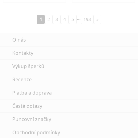
…
1
2
3
4
5
193
»
O nás
Kontakty
Výkup šperků
Recenze
Platba a doprava
Časté dotazy
Puncovní značky
Obchodní podmínky