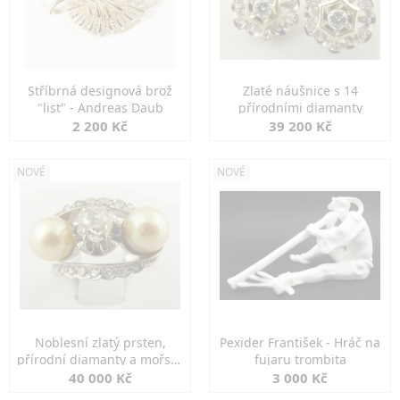
Stříbrná designová brož
Zlaté náušnice s 14
"list" - Andreas Daub
přírodními diamanty
2 200 Kč
39 200 Kč
NOVÉ
NOVÉ
Noblesní zlatý prsten,
Pexider František - Hráč na
přírodní diamanty a mořské
fujaru trombita
perly
40 000 Kč
3 000 Kč