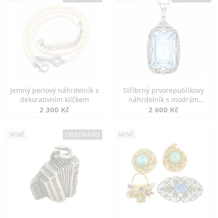
Jemný perlový náhrdelník s
Stříbrný prvorepublikový
dekorativním klíčkem
náhrdelník s modrým
spinelem
2 300 Kč
2 600 Kč
NOVÉ
OBJEDNÁNO
NOVÉ