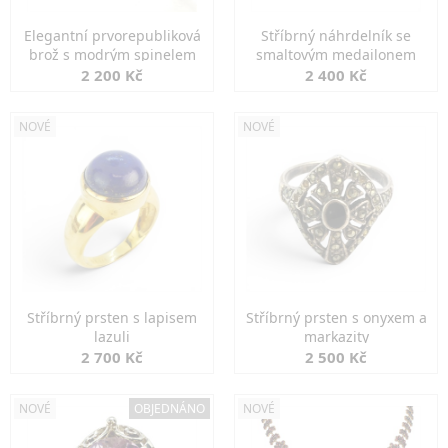
Elegantní prvorepubliková
Stříbrný náhrdelník se
brož s modrým spinelem
smaltovým medailonem
2 200 Kč
2 400 Kč
NOVÉ
NOVÉ
Stříbrný prsten s lapisem
Stříbrný prsten s onyxem a
lazuli
markazity
2 700 Kč
2 500 Kč
NOVÉ
OBJEDNÁNO
NOVÉ