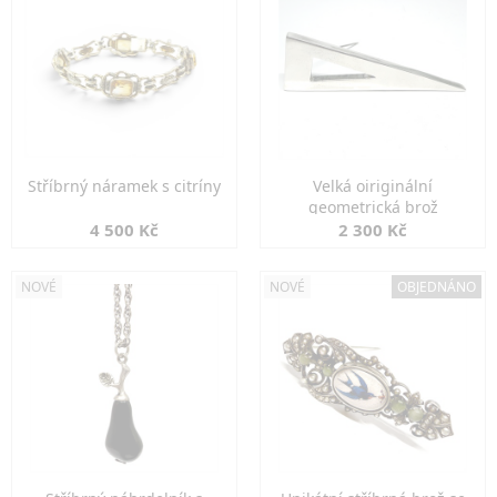
Stříbrný náramek s citríny
Velká oiriginální
geometrická brož
4 500 Kč
2 300 Kč
NOVÉ
NOVÉ
OBJEDNÁNO