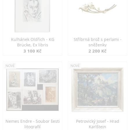
Kulhánek Oldřich - KG
Stříbrná brož s perlami -
Brücke, Ex libris
sněženky
3 100 Kč
2 200 Kč
NOVÉ
NOVÉ
Nemes Endre - Soubor šesti
Petrovický Josef - Hrad
litografií
Karlštejn