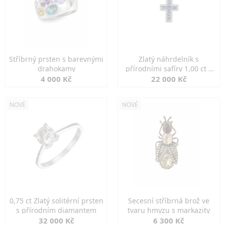
Stříbrný prsten s barevnými
Zlatý náhrdelník s
drahokamy
přírodními safíry 1,00 ct a
diamanty
4 000 Kč
22 000 Kč
NOVÉ
NOVÉ
0,75 ct Zlatý solitérní prsten
Secesní stříbrná brož ve
s přírodním diamantem
tvaru hmyzu s markazity
32 000 Kč
6 300 Kč