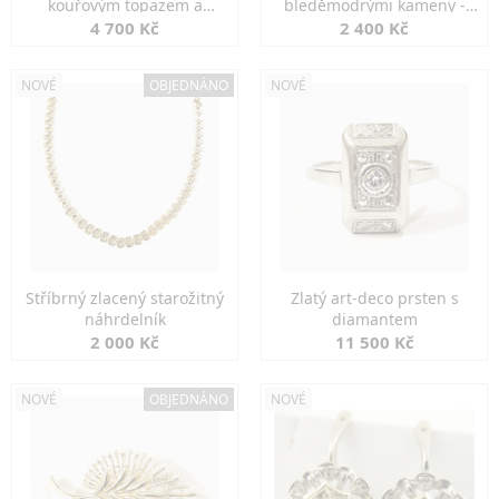
kouřovým topazem a
bleděmodrými kameny -
markazity
jemná elegance
4 700 Kč
2 400 Kč
NOVÉ
OBJEDNÁNO
NOVÉ
Stříbrný zlacený starožitný
Zlatý art-deco prsten s
náhrdelník
diamantem
2 000 Kč
11 500 Kč
NOVÉ
OBJEDNÁNO
NOVÉ