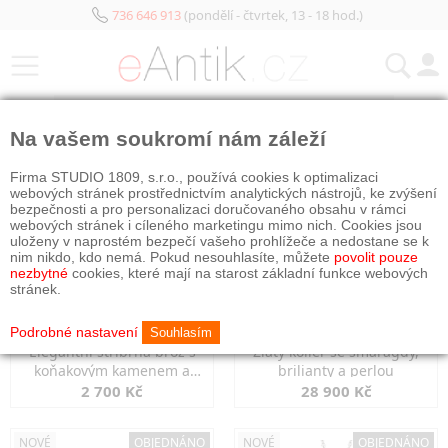
736 646 913
(pondělí - čtvrtek, 13 - 18 hod.)
KATEGORIE
Na vašem soukromí nám záleží
NOVÉ
OBJEDNÁNO
NOVÉ
OBJEDNÁNO
Firma STUDIO 1809, s.r.o., používá cookies k optimalizaci
webových stránek prostřednictvím analytických nástrojů, ke zvýšení
bezpečnosti a pro personalizaci doručovaného obsahu v rámci
webových stránek i cíleného marketingu mimo nich. Cookies jsou
uloženy v naprostém bezpečí vašeho prohlížeče a nedostane se k
nim nikdo, kdo nemá. Pokud nesouhlasíte, můžete
povolit pouze
nezbytné
cookies, které mají na starost základní funkce webových
stránek.
Podrobné nastavení
Souhlasím
Elegantní stříbrná brož s
Zlatý kolier se smaragdy,
koňakovým kamenem a
brilianty a perlou
markazity
2 700 Kč
28 900 Kč
NOVÉ
OBJEDNÁNO
NOVÉ
OBJEDNÁNO