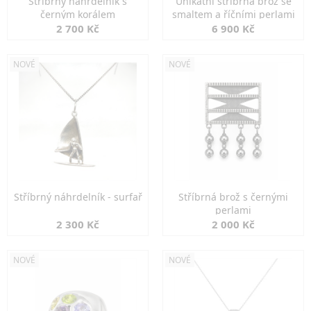
Stříbrný náhrdelník s
Unikátní stříbrná brož se
černým korálem
smaltem a říčními perlami
2 700 Kč
6 900 Kč
NOVÉ
NOVÉ
Stříbrný náhrdelník - surfař
Stříbrná brož s černými
perlami
2 300 Kč
2 000 Kč
NOVÉ
NOVÉ