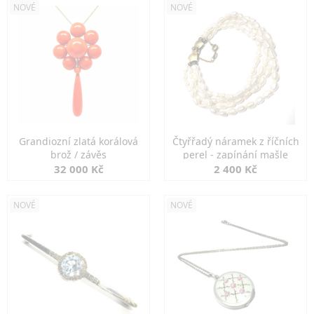
NOVÉ
NOVÉ
Grandiozní zlatá korálová
Čtyřřadý náramek z říčních
brož / závěs
perel - zapínání mašle
32 000 Kč
2 400 Kč
NOVÉ
NOVÉ