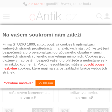
736 646 913
(pondělí - čtvrtek, 13 - 18 hod.)
KATEGORIE
Na vašem soukromí nám záleží
NOVÉ
OBJEDNÁNO
NOVÉ
OBJEDNÁNO
Firma STUDIO 1809, s.r.o., používá cookies k optimalizaci
webových stránek prostřednictvím analytických nástrojů, ke zvýšení
bezpečnosti a pro personalizaci doručovaného obsahu v rámci
webových stránek i cíleného marketingu mimo nich. Cookies jsou
uloženy v naprostém bezpečí vašeho prohlížeče a nedostane se k
nim nikdo, kdo nemá. Pokud nesouhlasíte, můžete
povolit pouze
nezbytné
cookies, které mají na starost základní funkce webových
stránek.
Podrobné nastavení
Souhlasím
Elegantní stříbrná brož s
Zlatý kolier se smaragdy,
koňakovým kamenem a
brilianty a perlou
markazity
2 700 Kč
28 900 Kč
NOVÉ
OBJEDNÁNO
NOVÉ
OBJEDNÁNO