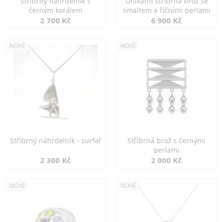
Stříbrný náhrdelník s
Unikátní stříbrná brož se
černým korálem
smaltem a říčními perlami
2 700 Kč
6 900 Kč
NOVÉ
NOVÉ
Stříbrný náhrdelník - surfař
Stříbrná brož s černými
perlami
2 300 Kč
2 000 Kč
NOVÉ
NOVÉ