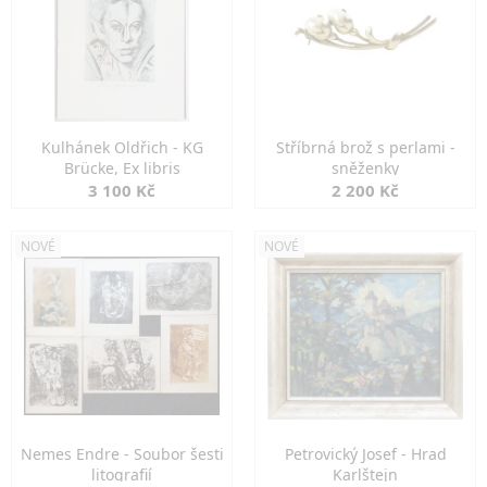
Kulhánek Oldřich - KG
Stříbrná brož s perlami -
Brücke, Ex libris
sněženky
3 100 Kč
2 200 Kč
NOVÉ
NOVÉ
Nemes Endre - Soubor šesti
Petrovický Josef - Hrad
litografií
Karlštejn