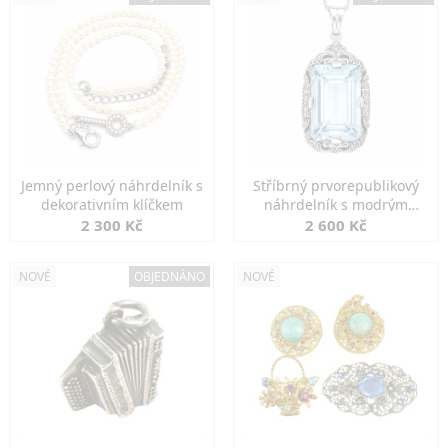
Jemný perlový náhrdelník s
Stříbrný prvorepublikový
dekorativním klíčkem
náhrdelník s modrým
spinelem
2 300 Kč
2 600 Kč
NOVÉ
OBJEDNÁNO
NOVÉ