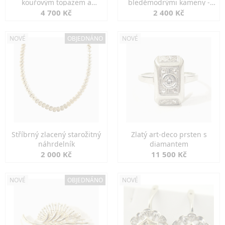
kouřovým topazem a
bleděmodrými kameny -
markazity
jemná elegance
4 700 Kč
2 400 Kč
NOVÉ
OBJEDNÁNO
NOVÉ
Stříbrný zlacený starožitný
Zlatý art-deco prsten s
náhrdelník
diamantem
2 000 Kč
11 500 Kč
NOVÉ
OBJEDNÁNO
NOVÉ