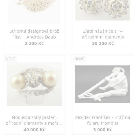
Stříbrná designová brož
Zlaté náušnice s 14
"list" - Andreas Daub
přírodními diamanty
2 200 Kč
39 200 Kč
NOVÉ
NOVÉ
Noblesní zlatý prsten,
Pexider František - Hráč na
přírodní diamanty a mořské
fujaru trombita
perly
40 000 Kč
3 000 Kč