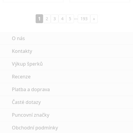
…
1
2
3
4
5
193
»
O nás
Kontakty
Výkup šperků
Recenze
Platba a doprava
Časté dotazy
Puncovní značky
Obchodní podmínky