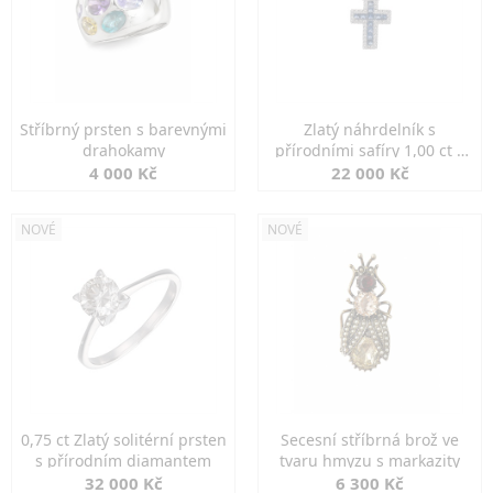
Stříbrný prsten s barevnými
Zlatý náhrdelník s
drahokamy
přírodními safíry 1,00 ct a
diamanty
4 000 Kč
22 000 Kč
NOVÉ
NOVÉ
0,75 ct Zlatý solitérní prsten
Secesní stříbrná brož ve
s přírodním diamantem
tvaru hmyzu s markazity
32 000 Kč
6 300 Kč