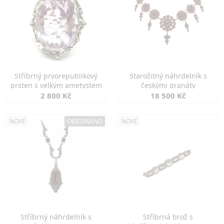
Stříbrný prvorepublikový
Starožitný náhrdelník s
prsten s velkým ametystem
českými granáty
2 800 Kč
18 500 Kč
NOVÉ
OBJEDNÁNO
NOVÉ
Stříbrný náhrdelník s
Stříbrná brož s