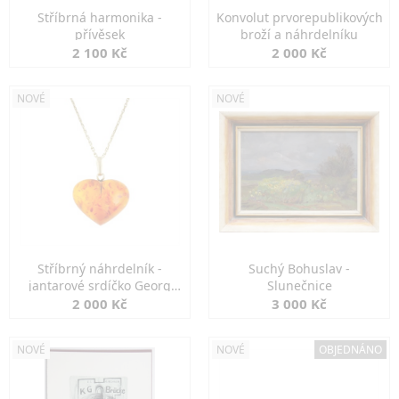
Stříbrná harmonika -
Konvolut prvorepublikových
přívěsek
broží a náhrdelníku
2 100 Kč
2 000 Kč
NOVÉ
NOVÉ
Stříbrný náhrdelník -
Suchý Bohuslav -
jantarové srdíčko Georg
Slunečnice
Kramer
2 000 Kč
3 000 Kč
NOVÉ
NOVÉ
OBJEDNÁNO