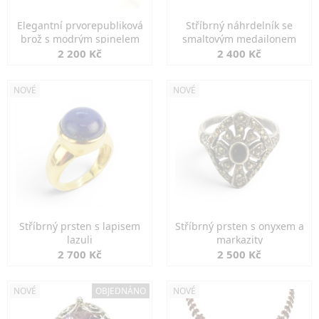
Elegantní prvorepubliková
Stříbrný náhrdelník se
brož s modrým spinelem
smaltovým medailonem
2 200 Kč
2 400 Kč
NOVÉ
NOVÉ
Stříbrný prsten s lapisem
Stříbrný prsten s onyxem a
lazuli
markazity
2 700 Kč
2 500 Kč
NOVÉ
OBJEDNÁNO
NOVÉ