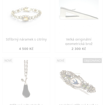
Stříbrný náramek s citríny
Velká oiriginální
geometrická brož
4 500 Kč
2 300 Kč
NOVÉ
NOVÉ
OBJEDNÁNO