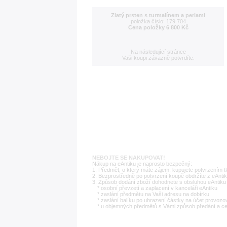
Zlatý prsten s turmalínem a perlami
položka číslo: 179 704
Cena položky 6 800 Kč
Na následující stránce
Vaši koupi závazně potvrdíte.
NEBOJTE SE NAKUPOVAT!
Nákup na eAntiku je naprosto bezpečný:
1. Předmět, o který máte zájem, kupujete potvrzením t
2. Bezprostředně po potvrzení koupě obdržíte z eAntik
3. Způsob dodání zboží dohodnete s obsluhou eAntiku 
* osobní převzetí a zaplacení v kanceláři eAntiku
* zaslání předmětu na Vaši adresu na dobírku
* zaslání balíku po uhrazení částky na účet provozo
* u objemných předmětů s Vámi způsob předání a c