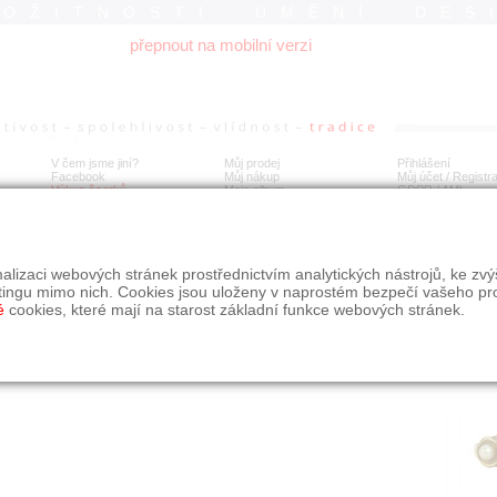
ROŽITNOSTI UMĚNÍ DES
přepnout na mobilní verzi
V čem jsme jiní?
Můj prodej
Přihlášení
Facebook
Můj nákup
Můj účet / Registr
Výkup šperků
Moje album
GDPR
/
AML
tý prsten s turmalínem a perlami
alizaci webových stránek prostřednictvím analytických nástrojů, ke zv
tingu mimo nich. Cookies jsou uloženy v naprostém bezpečí vašeho pr
é
cookies, které mají na starost základní funkce webových stránek.
Í
MÍSTO EXPEDICE
Počet návštěv: 266
poslat příteli
Praha
uložit do alba
dotaz na prodejce