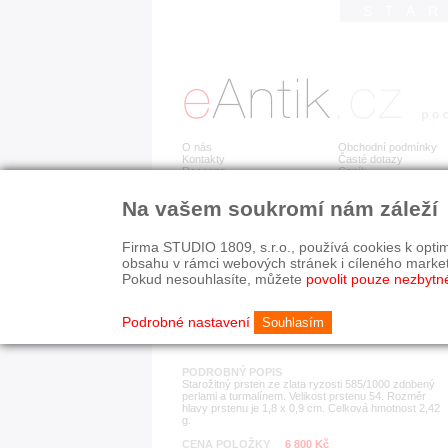
STA
O nás
Obchodní podmínky
Kontakty
Časté dotazy
Recenze
Ceník
Na vašem soukromí nám záleží
Detail položky
č. 179 704
Zla
PRODÁNO
Firma STUDIO 1809, s.r.o., používá cookies k optim
obsahu v rámci webových stránek i cíleného marke
Pokud nesouhlasíte, můžete
povolit pouze nezbytn
KATEGORIE
HISTORICKÉ OBDOB
prsteny
1890-1940
Podrobné nastavení
Souhlasím
PODROBNÝ POPIS
Starožitný prsten ze zlata ryzosti 585/1000 zdobený
perlami a turmalínem. Velikost prstenu 54. Rozměr
hlavy prstenu je 1,8 x 0,9 cm. Celková hmotnost 2,42
g.
CENA POLOŽKY
6 800 Kč