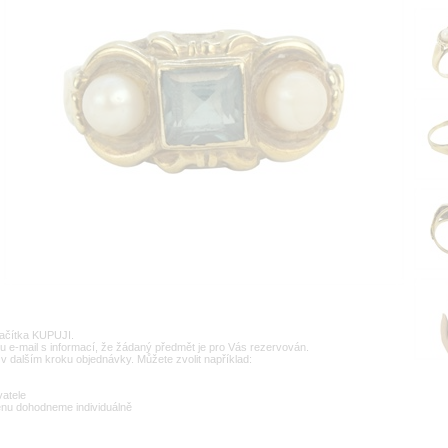
lačítka KUPUJI.
u e-mail s informací, že žádaný předmět je pro Vás rezervován.
v dalším kroku objednávky. Můžete zvolit například:
vatele
enu dohodneme individuálně