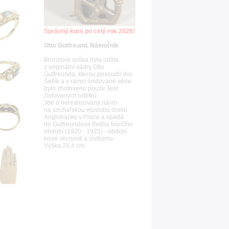
Správný kurs po celý rok 2026!
Otto Gutfreund, Námořník
Bronzová soška byla odlita
z originální sádry Otto
Gutfreunda, kterou posoudil doc.
Šetlík a v rámci limitované série
bylo zhotoveno pouze šest
číslovaných odlitků.
Jde o nerealizovaný návrh
na sochařskou výzdobu domu
Anglobanky v Praze a spadá
do Gutfreundova třetího tvůrčího
období (1920 - 1925) - období
nové věcnosti a civilismu.
Výška 24,4 cm.