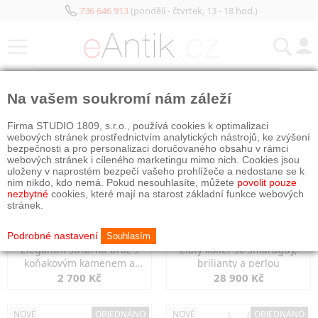
736 646 913
(pondělí - čtvrtek, 13 - 18 hod.)
KATEGORIE
Na vašem soukromí nám záleží
NOVÉ
OBJEDNÁNO
NOVÉ
OBJEDNÁNO
Firma STUDIO 1809, s.r.o., používá cookies k optimalizaci
webových stránek prostřednictvím analytických nástrojů, ke zvýšení
bezpečnosti a pro personalizaci doručovaného obsahu v rámci
webových stránek i cíleného marketingu mimo nich. Cookies jsou
uloženy v naprostém bezpečí vašeho prohlížeče a nedostane se k
nim nikdo, kdo nemá. Pokud nesouhlasíte, můžete
povolit pouze
nezbytné
cookies, které mají na starost základní funkce webových
stránek.
Podrobné nastavení
Souhlasím
Elegantní stříbrná brož s
Zlatý kolier se smaragdy,
koňakovým kamenem a
brilianty a perlou
markazity
2 700 Kč
28 900 Kč
NOVÉ
OBJEDNÁNO
NOVÉ
OBJEDNÁNO