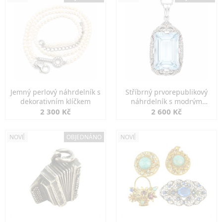
Jemný perlový náhrdelník s
Stříbrný prvorepublikový
dekorativním klíčkem
náhrdelník s modrým
spinelem
2 300 Kč
2 600 Kč
NOVÉ
OBJEDNÁNO
NOVÉ