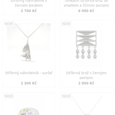
Stříbrný náhrdelník s
Unikátní stříbrná brož se
černým korálem
smaltem a říčními perlami
2 700 Kč
6 900 Kč
NOVÉ
NOVÉ
Stříbrný náhrdelník - surfař
Stříbrná brož s černými
perlami
2 300 Kč
2 000 Kč
NOVÉ
NOVÉ