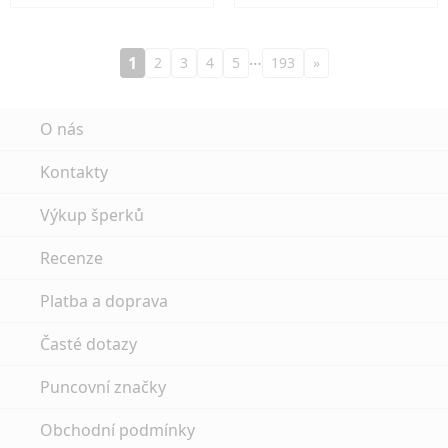
…
1
2
3
4
5
193
»
O nás
Kontakty
Výkup šperků
Recenze
Platba a doprava
Časté dotazy
Puncovní značky
Obchodní podmínky