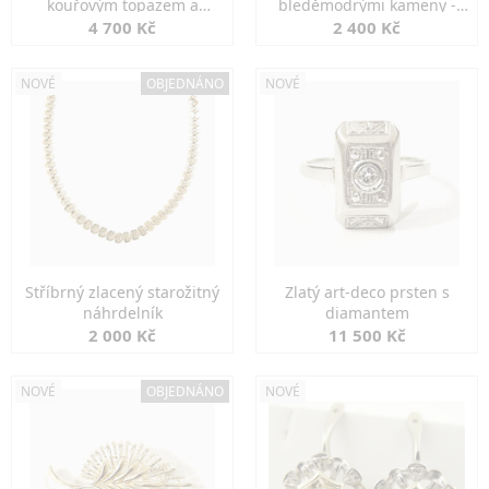
kouřovým topazem a
bleděmodrými kameny -
markazity
jemná elegance
4 700 Kč
2 400 Kč
NOVÉ
OBJEDNÁNO
NOVÉ
Stříbrný zlacený starožitný
Zlatý art-deco prsten s
náhrdelník
diamantem
2 000 Kč
11 500 Kč
NOVÉ
OBJEDNÁNO
NOVÉ