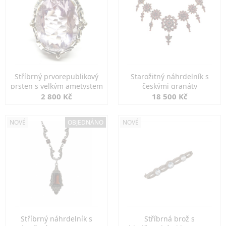
Stříbrný prvorepublikový
Starožitný náhrdelník s
prsten s velkým ametystem
českými granáty
2 800 Kč
18 500 Kč
NOVÉ
OBJEDNÁNO
NOVÉ
Stříbrný náhrdelník s
Stříbrná brož s