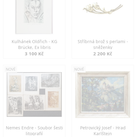
Kulhánek Oldřich - KG
Stříbrná brož s perlami -
Brücke, Ex libris
sněženky
3 100 Kč
2 200 Kč
NOVÉ
NOVÉ
Nemes Endre - Soubor šesti
Petrovický Josef - Hrad
litografií
Karlštejn