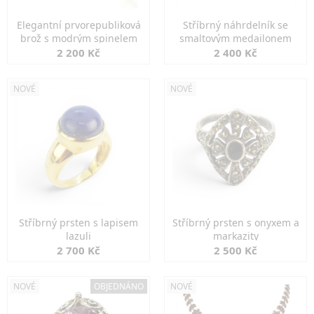
Elegantní prvorepubliková
Stříbrný náhrdelník se
brož s modrým spinelem
smaltovým medailonem
2 200 Kč
2 400 Kč
NOVÉ
NOVÉ
Stříbrný prsten s lapisem
Stříbrný prsten s onyxem a
lazuli
markazity
2 700 Kč
2 500 Kč
NOVÉ
OBJEDNÁNO
NOVÉ