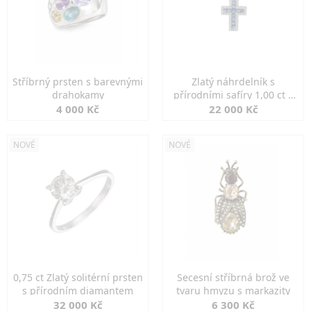
Stříbrný prsten s barevnými
Zlatý náhrdelník s
drahokamy
přírodními safíry 1,00 ct a
diamanty
4 000 Kč
22 000 Kč
NOVÉ
NOVÉ
0,75 ct Zlatý solitérní prsten
Secesní stříbrná brož ve
s přírodním diamantem
tvaru hmyzu s markazity
32 000 Kč
6 300 Kč