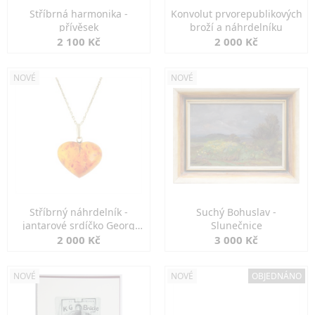
Stříbrná harmonika -
Konvolut prvorepublikových
přívěsek
broží a náhrdelníku
2 100 Kč
2 000 Kč
NOVÉ
NOVÉ
Stříbrný náhrdelník -
Suchý Bohuslav -
jantarové srdíčko Georg
Slunečnice
Kramer
2 000 Kč
3 000 Kč
NOVÉ
NOVÉ
OBJEDNÁNO