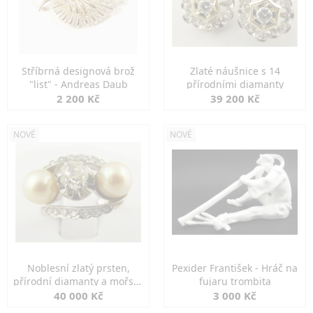
Stříbrná designová brož
Zlaté náušnice s 14
"list" - Andreas Daub
přírodními diamanty
2 200 Kč
39 200 Kč
NOVÉ
NOVÉ
Noblesní zlatý prsten,
Pexider František - Hráč na
přírodní diamanty a mořské
fujaru trombita
perly
40 000 Kč
3 000 Kč