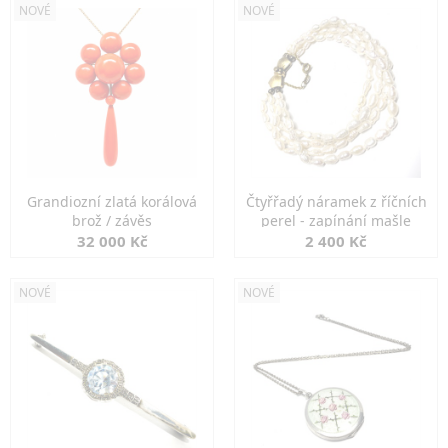
NOVÉ
NOVÉ
Grandiozní zlatá korálová
Čtyřřadý náramek z říčních
brož / závěs
perel - zapínání mašle
32 000 Kč
2 400 Kč
NOVÉ
NOVÉ