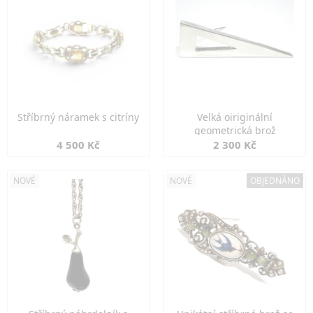
Stříbrný náramek s citríny
Velká oiriginální
geometrická brož
4 500 Kč
2 300 Kč
NOVÉ
NOVÉ
OBJEDNÁNO