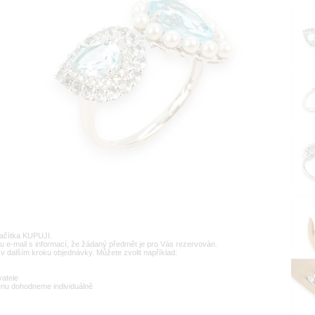
lačítka KUPUJI.
u e-mail s informací, že žádaný předmět je pro Vás rezervován.
v dalším kroku objednávky. Můžete zvolit například:
vatele
enu dohodneme individuálně