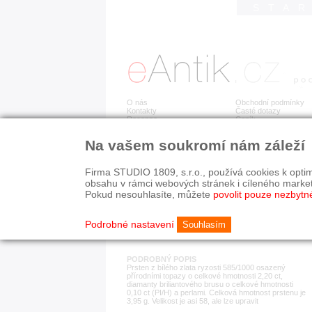
STA
O nás
Obchodní podmínky
Kontakty
Časté dotazy
Recenze
Ceník
Na vašem soukromí nám záleží
Detail položky
č. 178 872
Zla
Firma STUDIO 1809, s.r.o., používá cookies k optim
obsahu v rámci webových stránek i cíleného marke
Pokud nesouhlasíte, můžete
povolit pouze nezbytn
KATEGORIE
HISTORICKÉ OBDOB
prsteny
současnost
Podrobné nastavení
Souhlasím
PODROBNÝ POPIS
Prsten z bílého zlata ryzosti 585/1000 osazený
přírodními topazy o celkové hmotnosti 2,20 ct,
diamanty briliantového brusu o celkové hmotnosti
0,10 ct (PI/H) a perlami. Celková hmotnost prstenu je
3,95 g. Velikost je asi 58, ale lze upravit