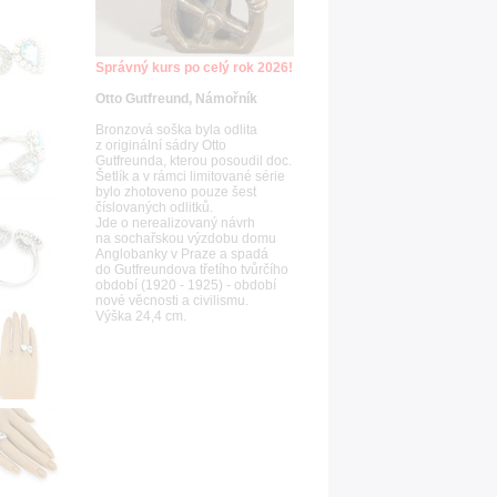
Správný kurs po celý rok 2026!
Otto Gutfreund, Námořník
Bronzová soška byla odlita
z originální sádry Otto
Gutfreunda, kterou posoudil doc.
Šetlík a v rámci limitované série
bylo zhotoveno pouze šest
číslovaných odlitků.
Jde o nerealizovaný návrh
na sochařskou výzdobu domu
Anglobanky v Praze a spadá
do Gutfreundova třetího tvůrčího
období (1920 - 1925) - období
nové věcnosti a civilismu.
Výška 24,4 cm.