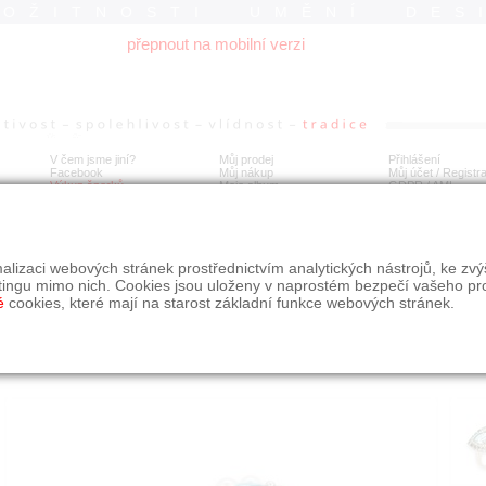
ROŽITNOSTI UMĚNÍ DES
přepnout na mobilní verzi
V čem jsme jiní?
Můj prodej
Přihlášení
Facebook
Můj nákup
Můj účet / Registr
Výkup šperků
Moje album
GDPR
/
AML
tý prsten s topazy, diamanty a perlami
alizaci webových stránek prostřednictvím analytických nástrojů, ke zv
tingu mimo nich. Cookies jsou uloženy v naprostém bezpečí vašeho pr
é
cookies, které mají na starost základní funkce webových stránek.
Í
MÍSTO EXPEDICE
Počet návštěv: 287
poslat příteli
Praha
uložit do alba
dotaz na prodejce