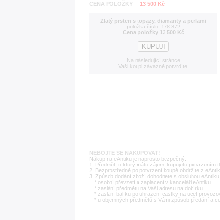
CENA POLOŽKY
13 500 Kč
Zlatý prsten s topazy, diamanty a perlami
položka číslo: 178 872
Cena položky 13 500 Kč
Na následující stránce
Vaši koupi závazně potvrdíte.
NEBOJTE SE NAKUPOVAT!
Nákup na eAntiku je naprosto bezpečný:
1. Předmět, o který máte zájem, kupujete potvrzením t
2. Bezprostředně po potvrzení koupě obdržíte z eAntik
3. Způsob dodání zboží dohodnete s obsluhou eAntiku 
* osobní převzetí a zaplacení v kanceláři eAntiku
* zaslání předmětu na Vaši adresu na dobírku
* zaslání balíku po uhrazení částky na účet provozo
* u objemných předmětů s Vámi způsob předání a c