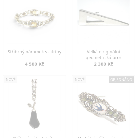
Stříbrný náramek s citríny
Velká oiriginální
geometrická brož
4 500 Kč
2 300 Kč
NOVÉ
NOVÉ
OBJEDNÁNO