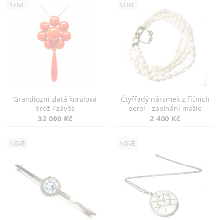
NOVÉ
NOVÉ
Grandiozní zlatá korálová
Čtyřřadý náramek z říčních
brož / závěs
perel - zapínání mašle
32 000 Kč
2 400 Kč
NOVÉ
NOVÉ