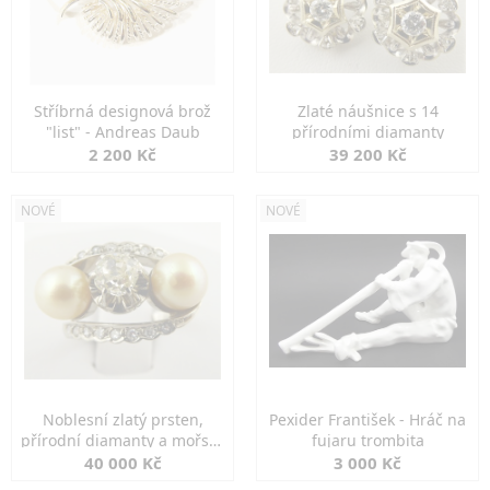
Stříbrná designová brož
Zlaté náušnice s 14
"list" - Andreas Daub
přírodními diamanty
2 200 Kč
39 200 Kč
NOVÉ
NOVÉ
Noblesní zlatý prsten,
Pexider František - Hráč na
přírodní diamanty a mořské
fujaru trombita
perly
40 000 Kč
3 000 Kč