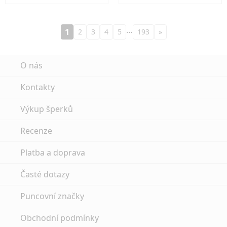
…
1
2
3
4
5
193
»
O nás
Kontakty
Výkup šperků
Recenze
Platba a doprava
Časté dotazy
Puncovní značky
Obchodní podmínky