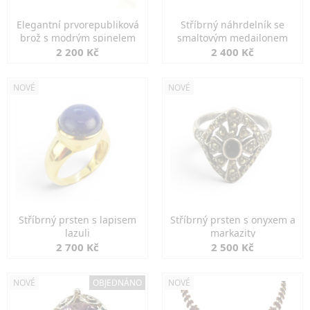
Elegantní prvorepubliková
Stříbrný náhrdelník se
brož s modrým spinelem
smaltovým medailonem
2 200 Kč
2 400 Kč
NOVÉ
NOVÉ
Stříbrný prsten s lapisem
Stříbrný prsten s onyxem a
lazuli
markazity
2 700 Kč
2 500 Kč
NOVÉ
OBJEDNÁNO
NOVÉ