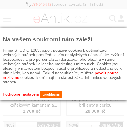
736 646 913
(pondělí - čtvrtek, 13 - 18 hod.)
KATEGORIE
Na vašem soukromí nám záleží
NOVÉ
OBJEDNÁNO
NOVÉ
OBJEDNÁNO
Firma STUDIO 1809, s.r.o., používá cookies k optimalizaci
webových stránek prostřednictvím analytických nástrojů, ke zvýšení
bezpečnosti a pro personalizaci doručovaného obsahu v rámci
webových stránek i cíleného marketingu mimo nich. Cookies jsou
uloženy v naprostém bezpečí vašeho prohlížeče a nedostane se k
nim nikdo, kdo nemá. Pokud nesouhlasíte, můžete
povolit pouze
nezbytné
cookies, které mají na starost základní funkce webových
stránek.
Podrobné nastavení
Souhlasím
Elegantní stříbrná brož s
Zlatý kolier se smaragdy,
koňakovým kamenem a
brilianty a perlou
markazity
2 700 Kč
28 900 Kč
NOVÉ
OBJEDNÁNO
NOVÉ
OBJEDNÁNO