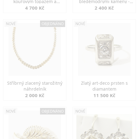
kouřovým topazem a
bleděmodrými kameny -
markazity
jemná elegance
4 700 Kč
2 400 Kč
NOVÉ
OBJEDNÁNO
NOVÉ
Stříbrný zlacený starožitný
Zlatý art-deco prsten s
náhrdelník
diamantem
2 000 Kč
11 500 Kč
NOVÉ
OBJEDNÁNO
NOVÉ