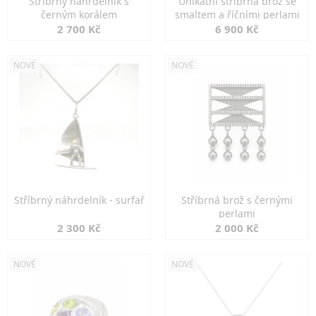
Stříbrný náhrdelník s
Unikátní stříbrná brož se
černým korálem
smaltem a říčními perlami
2 700 Kč
6 900 Kč
NOVÉ
NOVÉ
Stříbrný náhrdelník - surfař
Stříbrná brož s černými
perlami
2 300 Kč
2 000 Kč
NOVÉ
NOVÉ