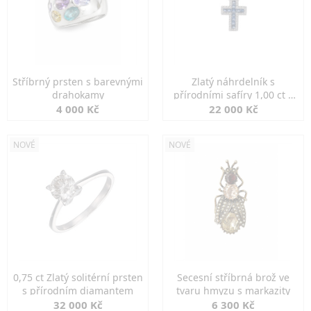
Stříbrný prsten s barevnými
Zlatý náhrdelník s
drahokamy
přírodními safíry 1,00 ct a
diamanty
4 000 Kč
22 000 Kč
NOVÉ
NOVÉ
0,75 ct Zlatý solitérní prsten
Secesní stříbrná brož ve
s přírodním diamantem
tvaru hmyzu s markazity
32 000 Kč
6 300 Kč