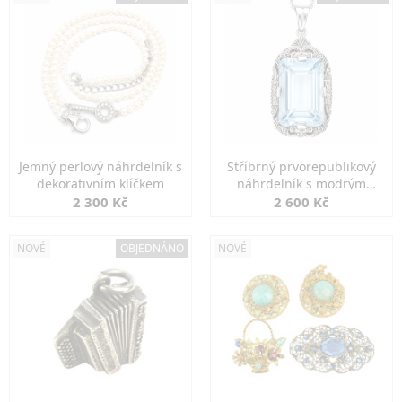
Jemný perlový náhrdelník s
Stříbrný prvorepublikový
dekorativním klíčkem
náhrdelník s modrým
spinelem
2 300 Kč
2 600 Kč
NOVÉ
OBJEDNÁNO
NOVÉ