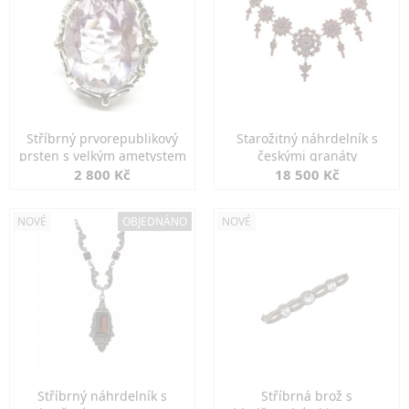
Stříbrný prvorepublikový
Starožitný náhrdelník s
prsten s velkým ametystem
českými granáty
2 800 Kč
18 500 Kč
NOVÉ
OBJEDNÁNO
NOVÉ
Stříbrný náhrdelník s
Stříbrná brož s