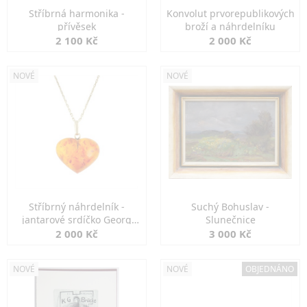
Stříbrná harmonika -
Konvolut prvorepublikových
přívěsek
broží a náhrdelníku
2 100 Kč
2 000 Kč
NOVÉ
NOVÉ
Stříbrný náhrdelník -
Suchý Bohuslav -
jantarové srdíčko Georg
Slunečnice
Kramer
2 000 Kč
3 000 Kč
NOVÉ
NOVÉ
OBJEDNÁNO