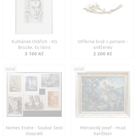
Kulhánek Oldřich - KG
Stříbrná brož s perlami -
Brücke, Ex libris
sněženky
3 100 Kč
2 200 Kč
NOVÉ
NOVÉ
Nemes Endre - Soubor šesti
Petrovický Josef - Hrad
litografií
Karlštejn