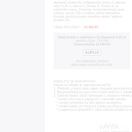
diamantů moderního briliantového brusu o celkové
váze 0,15 ct, barva H, čistota SI. Prsten je ve
výborném stavu. Značeno: československý punc
kohout, ryzost 750 a značka mistra klenotníka.
Evropa, druhá polovina minulého století. Velikost
prstenu 54.
CENA POLOŽKY
23 500 Kč
Zlatý prsten s rubínem a 12 diamanty 0,15 ct
položka číslo: 179 198
Cena položky 23 500 Kč
Na následující stránce
Vaši koupi závazně potvrdíte.
NEBOJTE SE NAKUPOVAT!
Nákup na eAntiku je naprosto bezpečný:
1. Předmět, o který máte zájem, kupujete potvrzením t
2. Bezprostředně po potvrzení koupě obdržíte z eAntik
3. Způsob dodání zboží dohodnete s obsluhou eAntiku 
* osobní převzetí a zaplacení v kanceláři eAntiku
* zaslání předmětu na Vaši adresu na dobírku
* zaslání balíku po uhrazení částky na účet provozo
* u objemných předmětů s Vámi způsob předání a c
© 2003-2026 STUDIO 18