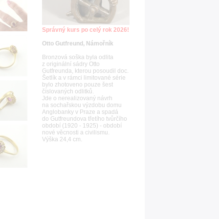
Správný kurs po celý rok 2026!
Otto Gutfreund, Námořník
Bronzová soška byla odlita
z originální sádry Otto
Gutfreunda, kterou posoudil doc.
Šetlík a v rámci limitované série
bylo zhotoveno pouze šest
číslovaných odlitků.
Jde o nerealizovaný návrh
na sochařskou výzdobu domu
Anglobanky v Praze a spadá
do Gutfreundova třetího tvůrčího
období (1920 - 1925) - období
nové věcnosti a civilismu.
Výška 24,4 cm.