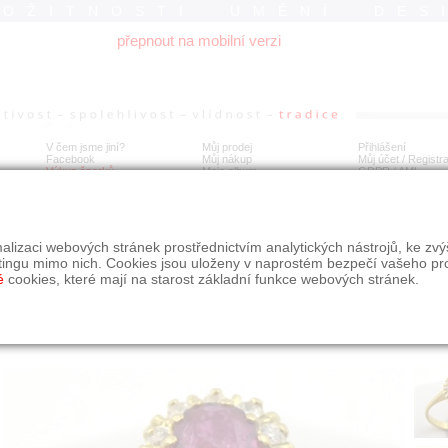
ROŽITNOSTI UMĚNÍ DES
přepnout na mobilní verzi
V čem jsme jiní?
Můj prodej
Přihlášení
Facebook
Můj nákup
Můj účet / Registr
Výkup šperků
Moje album
GDPR
/
AML
tý prsten s rubínem a 12 diamanty 0,15 ct
alizaci webových stránek prostřednictvím analytických nástrojů, ke zv
tingu mimo nich. Cookies jsou uloženy v naprostém bezpečí vašeho pr
é
cookies, které mají na starost základní funkce webových stránek.
Í
MÍSTO EXPEDICE
Počet návštěv: 354
poslat příteli
Praha
uložit do alba
dotaz na prodejce