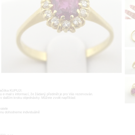
lačítka KUPUJI.
u e-mail s informací, že žádaný předmět je pro Vás rezervován.
v dalším kroku objednávky. Můžete zvolit například:
vatele
enu dohodneme individuálně
09, s.r.o.