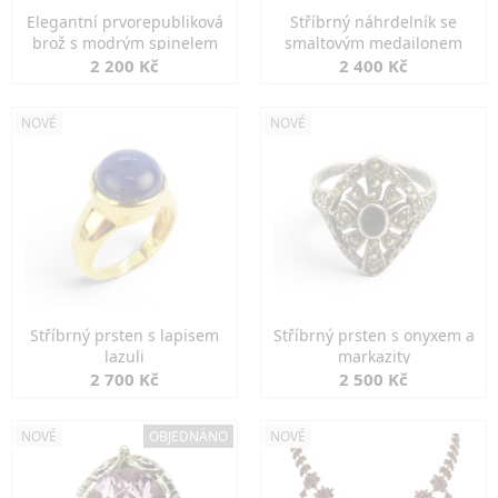
Elegantní prvorepubliková
Stříbrný náhrdelník se
brož s modrým spinelem
smaltovým medailonem
2 200 Kč
2 400 Kč
NOVÉ
NOVÉ
Stříbrný prsten s lapisem
Stříbrný prsten s onyxem a
lazuli
markazity
2 700 Kč
2 500 Kč
NOVÉ
OBJEDNÁNO
NOVÉ