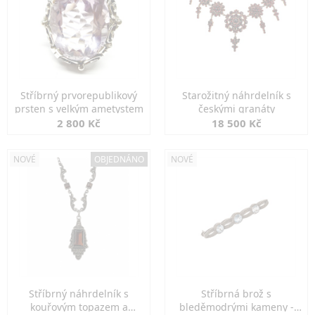
Stříbrný prvorepublikový
Starožitný náhrdelník s
prsten s velkým ametystem
českými granáty
2 800 Kč
18 500 Kč
NOVÉ
OBJEDNÁNO
NOVÉ
Stříbrný náhrdelník s
Stříbrná brož s
kouřovým topazem a
bleděmodrými kameny -