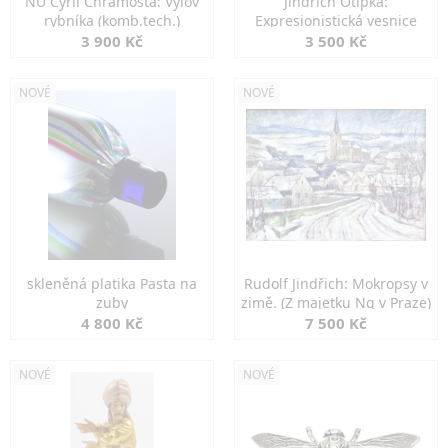
NU Cyril Chramosta: Výlov
Jindřich Otipka:
rybníka (komb.tech.)
Expresionistická vesnice
3 900 Kč
3 500 Kč
NOVÉ
NOVÉ
skleněná platika Pasta na
Rudolf Jindřich: Mokropsy v
zuby
zimě. (Z majetku Ng v Praze)
4 800 Kč
7 500 Kč
NOVÉ
NOVÉ