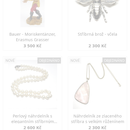
Bauer - Moriskentänzer,
Stříbrná brož - včela
Erasmus Grasser
3 500 Kč
2 300 Kč
NOVÉ
OBJEDNÁNO
NOVÉ
OBJEDNÁNO
Perlový náhrdelník s
Náhrdelník ze zlaceného
elegantním stříbrným
stříbra s velkým růženínem
zapínáním
2 600 Kč
2 300 Kč