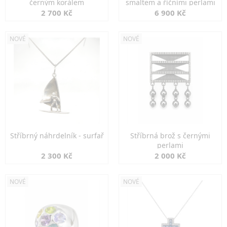
černým korálem
smaltem a říčními perlami
2 700 Kč
6 900 Kč
NOVÉ
NOVÉ
Stříbrný náhrdelník - surfař
Stříbrná brož s černými
perlami
2 300 Kč
2 000 Kč
NOVÉ
NOVÉ