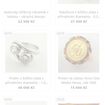
Autorský stříbrný náramek s
Náušnice z bílého zlata s
tyrkysy – výrazný design
přírodními diamanty - 0,30
ct
22 500 Kč
37 300 Kč
NOVÉ
NOVÉ
Prsten z bílého zlata s
Prsten se zlatou mincí Dos
přírodními diamanty - 1,00
Medio Pesos, rok 1945
ct
40 000 Kč
15 600 Kč
NOVÉ
NOVÉ