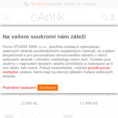
736 646 913
(pondělí - čtvrtek, 13 - 18 hod.)
KATEGORIE
Na vašem soukromí nám záleží
NOVÉ
NOVÉ
Firma STUDIO 1809, s.r.o., používá cookies k optimalizaci
webových stránek prostřednictvím analytických nástrojů, ke zvýšení
bezpečnosti a pro personalizaci doručovaného obsahu v rámci
webových stránek i cíleného marketingu mimo nich. Cookies jsou
uloženy v naprostém bezpečí vašeho prohlížeče a nedostane se k
nim nikdo, kdo nemá. Pokud nesouhlasíte, můžete
povolit pouze
nezbytné
cookies, které mají na starost základní funkce webových
stránek.
Podrobné nastavení
Souhlasím
Stříbrný prsten s granáty
Zlatý prsten s diamanty
2 200 Kč
11 800 Kč
NOVÉ
NOVÉ