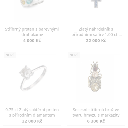
Stříbrný prsten s barevnými
Zlatý náhrdelník s
drahokamy
přírodními safíry 1,00 ct a
diamanty
4 000 Kč
22 000 Kč
NOVÉ
NOVÉ
0,75 ct Zlatý solitérní prsten
Secesní stříbrná brož ve
s přírodním diamantem
tvaru hmyzu s markazity
32 000 Kč
6 300 Kč