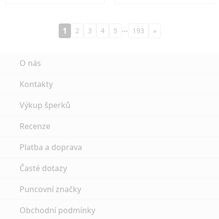
…
1
2
3
4
5
193
»
O nás
Kontakty
Výkup šperků
Recenze
Platba a doprava
Časté dotazy
Puncovní značky
Obchodní podmínky