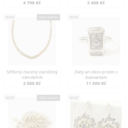
markazity
jemná elegance
4 700 Kč
2 400 Kč
NOVÉ
OBJEDNÁNO
NOVÉ
Stříbrný zlacený starožitný
Zlatý art-deco prsten s
náhrdelník
diamantem
2 000 Kč
11 500 Kč
NOVÉ
OBJEDNÁNO
NOVÉ