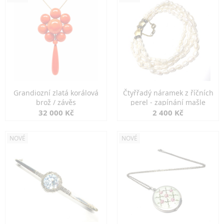
Grandiozní zlatá korálová
Čtyřřadý náramek z říčních
brož / závěs
perel - zapínání mašle
32 000 Kč
2 400 Kč
NOVÉ
NOVÉ