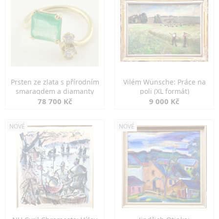
Prsten ze zlata s přírodním
Vilém Wünsche: Práce na
smaragdem a diamanty
poli (XL formát)
78 700 Kč
9 000 Kč
NOVÉ
NOVÉ