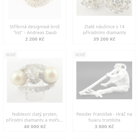
Stříbrná designová brož
Zlaté náušnice s 14
"list" - Andreas Daub
přírodními diamanty
2 200 Kč
39 200 Kč
NOVÉ
NOVÉ
Noblesní zlatý prsten,
Pexider František - Hráč na
přírodní diamanty a mořské
fujaru trombita
perly
40 000 Kč
3 000 Kč