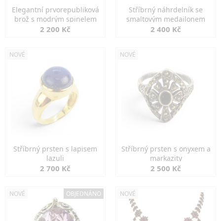
Elegantní prvorepubliková
Stříbrný náhrdelník se
brož s modrým spinelem
smaltovým medailonem
2 200 Kč
2 400 Kč
NOVÉ
NOVÉ
Stříbrný prsten s lapisem
Stříbrný prsten s onyxem a
lazuli
markazity
2 700 Kč
2 500 Kč
NOVÉ
OBJEDNÁNO
NOVÉ