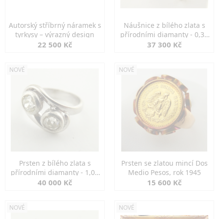
Autorský stříbrný náramek s
Náušnice z bílého zlata s
tyrkysy – výrazný design
přírodními diamanty - 0,30
ct
22 500 Kč
37 300 Kč
NOVÉ
NOVÉ
Prsten z bílého zlata s
Prsten se zlatou mincí Dos
přírodními diamanty - 1,00
Medio Pesos, rok 1945
ct
40 000 Kč
15 600 Kč
NOVÉ
NOVÉ