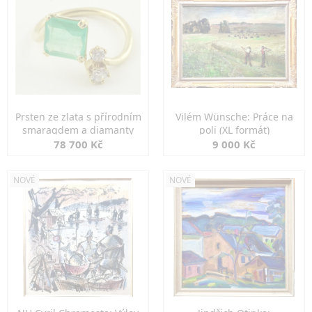
Prsten ze zlata s přírodním
Vilém Wünsche: Práce na
smaragdem a diamanty
poli (XL formát)
78 700 Kč
9 000 Kč
NOVÉ
NOVÉ