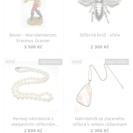
Bauer - Moriskentänzer,
Stříbrná brož - včela
Erasmus Grasser
3 500 Kč
2 300 Kč
NOVÉ
OBJEDNÁNO
NOVÉ
OBJEDNÁNO
Perlový náhrdelník s
Náhrdelník ze zlaceného
elegantním stříbrným
stříbra s velkým růženínem
zapínáním
2 600 Kč
2 300 Kč