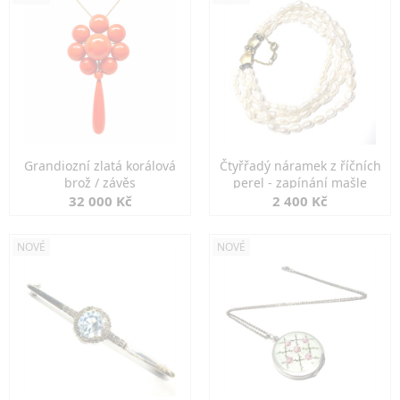
Grandiozní zlatá korálová
Čtyřřadý náramek z říčních
brož / závěs
perel - zapínání mašle
32 000 Kč
2 400 Kč
NOVÉ
NOVÉ