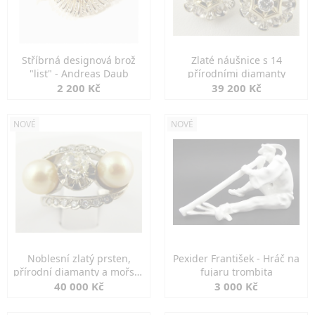
Stříbrná designová brož
Zlaté náušnice s 14
"list" - Andreas Daub
přírodními diamanty
2 200 Kč
39 200 Kč
NOVÉ
NOVÉ
Noblesní zlatý prsten,
Pexider František - Hráč na
přírodní diamanty a mořské
fujaru trombita
perly
40 000 Kč
3 000 Kč