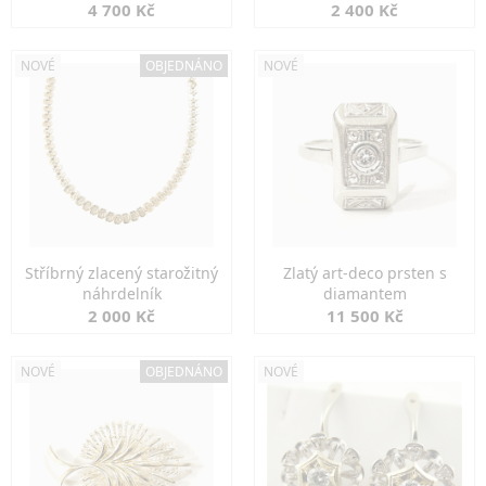
markazity
jemná elegance
4 700 Kč
2 400 Kč
NOVÉ
OBJEDNÁNO
NOVÉ
Stříbrný zlacený starožitný
Zlatý art-deco prsten s
náhrdelník
diamantem
2 000 Kč
11 500 Kč
NOVÉ
OBJEDNÁNO
NOVÉ