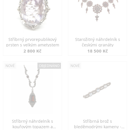
Stříbrný prvorepublikový
Starožitný náhrdelník s
prsten s velkým ametystem
českými granáty
2 800 Kč
18 500 Kč
NOVÉ
OBJEDNÁNO
NOVÉ
Stříbrný náhrdelník s
Stříbrná brož s
kouřovým topazem a
bleděmodrými kameny -