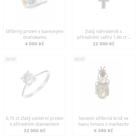
Stříbrný prsten s barevnými
Zlatý náhrdelník s
drahokamy
přírodními safíry 1,00 ct a
diamanty
4 000 Kč
22 000 Kč
NOVÉ
NOVÉ
0,75 ct Zlatý solitérní prsten
Secesní stříbrná brož ve
s přírodním diamantem
tvaru hmyzu s markazity
32 000 Kč
6 300 Kč