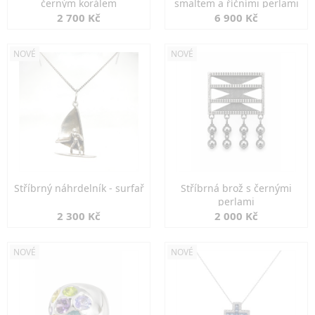
černým korálem
smaltem a říčními perlami
2 700 Kč
6 900 Kč
NOVÉ
NOVÉ
Stříbrný náhrdelník - surfař
Stříbrná brož s černými
perlami
2 300 Kč
2 000 Kč
NOVÉ
NOVÉ