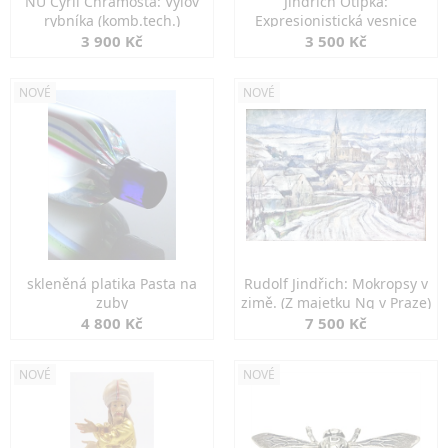
NU Cyril Chramosta: Výlov
Jindřich Otipka:
rybníka (komb.tech.)
Expresionistická vesnice
3 900 Kč
3 500 Kč
NOVÉ
NOVÉ
skleněná platika Pasta na
Rudolf Jindřich: Mokropsy v
zuby
zimě. (Z majetku Ng v Praze)
4 800 Kč
7 500 Kč
NOVÉ
NOVÉ