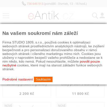
736 646 913
(pondělí - čtvrtek, 13 - 18 hod.)
KATEGORIE
Na vašem soukromí nám záleží
NOVÉ
NOVÉ
Firma STUDIO 1809, s.r.o., používá cookies k optimalizaci
webových stránek prostřednictvím analytických nástrojů, ke zvýšení
bezpečnosti a pro personalizaci doručovaného obsahu v rámci
webových stránek i cíleného marketingu mimo nich. Cookies jsou
uloženy v naprostém bezpečí vašeho prohlížeče a nedostane se k
nim nikdo, kdo nemá. Pokud nesouhlasíte, můžete
povolit pouze
nezbytné
cookies, které mají na starost základní funkce webových
stránek.
Podrobné nastavení
Souhlasím
Stříbrný prsten s granáty
Zlatý prsten s diamanty
2 200 Kč
11 800 Kč
NOVÉ
NOVÉ