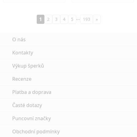
…
1
2
3
4
5
193
»
O nás
Kontakty
Výkup šperků
Recenze
Platba a doprava
Časté dotazy
Puncovní značky
Obchodní podmínky