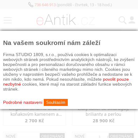
736 646 913
(pondělí - čtvrtek, 13 - 18 hod.)
KATEGORIE
Na vašem soukromí nám záleží
NOVÉ
OBJEDNÁNO
NOVÉ
OBJEDNÁNO
Firma STUDIO 1809, s.r.o., používá cookies k optimalizaci
webových stránek prostřednictvím analytických nástrojů, ke zvýšení
bezpečnosti a pro personalizaci doručovaného obsahu v rámci
webových stránek i cíleného marketingu mimo nich. Cookies jsou
uloženy v naprostém bezpečí vašeho prohlížeče a nedostane se k
nim nikdo, kdo nemá. Pokud nesouhlasíte, můžete
povolit pouze
nezbytné
cookies, které mají na starost základní funkce webových
stránek.
Podrobné nastavení
Souhlasím
Elegantní stříbrná brož s
Zlatý kolier se smaragdy,
koňakovým kamenem a
brilianty a perlou
markazity
2 700 Kč
28 900 Kč
NOVÉ
OBJEDNÁNO
NOVÉ
OBJEDNÁNO