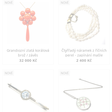
NOVÉ
NOVÉ
Grandiozní zlatá korálová
Čtyřřadý náramek z říčních
brož / závěs
perel - zapínání mašle
32 000 Kč
2 400 Kč
NOVÉ
NOVÉ