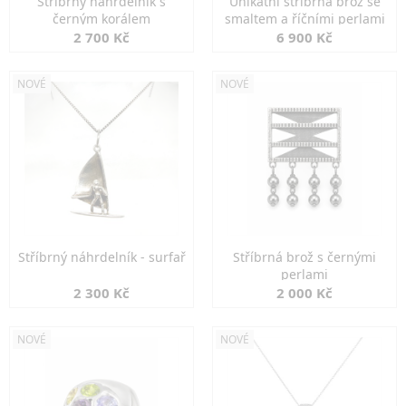
Stříbrný náhrdelník s
Unikátní stříbrná brož se
černým korálem
smaltem a říčními perlami
2 700 Kč
6 900 Kč
NOVÉ
NOVÉ
Stříbrný náhrdelník - surfař
Stříbrná brož s černými
perlami
2 300 Kč
2 000 Kč
NOVÉ
NOVÉ