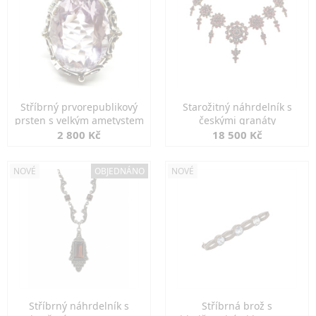
Stříbrný prvorepublikový
Starožitný náhrdelník s
prsten s velkým ametystem
českými granáty
2 800 Kč
18 500 Kč
NOVÉ
OBJEDNÁNO
NOVÉ
Stříbrný náhrdelník s
Stříbrná brož s