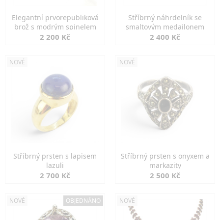
Elegantní prvorepubliková
Stříbrný náhrdelník se
brož s modrým spinelem
smaltovým medailonem
2 200 Kč
2 400 Kč
NOVÉ
NOVÉ
Stříbrný prsten s lapisem
Stříbrný prsten s onyxem a
lazuli
markazity
2 700 Kč
2 500 Kč
NOVÉ
OBJEDNÁNO
NOVÉ