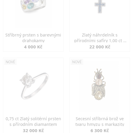
Stříbrný prsten s barevnými
Zlatý náhrdelník s
drahokamy
přírodními safíry 1,00 ct a
diamanty
4 000 Kč
22 000 Kč
NOVÉ
NOVÉ
0,75 ct Zlatý solitérní prsten
Secesní stříbrná brož ve
s přírodním diamantem
tvaru hmyzu s markazity
32 000 Kč
6 300 Kč