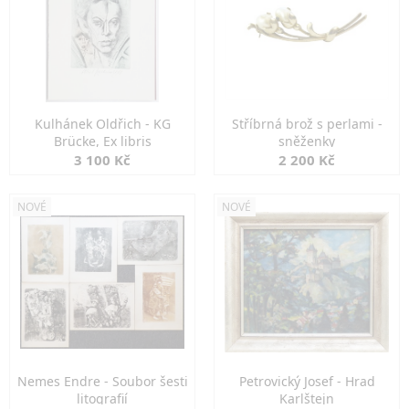
Kulhánek Oldřich - KG
Stříbrná brož s perlami -
Brücke, Ex libris
sněženky
3 100 Kč
2 200 Kč
NOVÉ
NOVÉ
Nemes Endre - Soubor šesti
Petrovický Josef - Hrad
litografií
Karlštejn