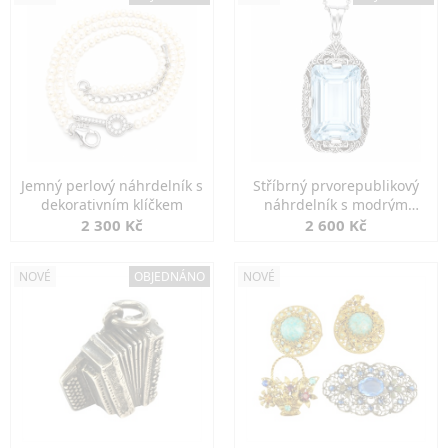
Jemný perlový náhrdelník s
Stříbrný prvorepublikový
dekorativním klíčkem
náhrdelník s modrým
spinelem
2 300 Kč
2 600 Kč
NOVÉ
OBJEDNÁNO
NOVÉ