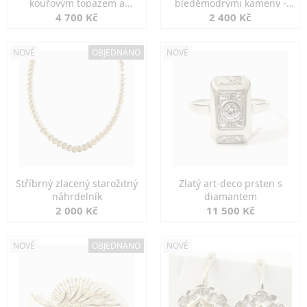
kouřovým topazem a
bleděmodrými kameny -
markazity
jemná elegance
4 700 Kč
2 400 Kč
NOVÉ
OBJEDNÁNO
NOVÉ
Stříbrný zlacený starožitný
Zlatý art-deco prsten s
náhrdelník
diamantem
2 000 Kč
11 500 Kč
NOVÉ
OBJEDNÁNO
NOVÉ