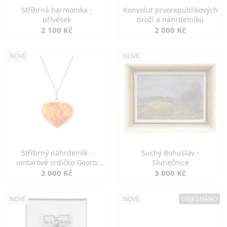
Stříbrná harmonika -
Konvolut prvorepublikových
přívěsek
broží a náhrdelníku
2 100 Kč
2 000 Kč
NOVÉ
NOVÉ
Stříbrný náhrdelník -
Suchý Bohuslav -
jantarové srdíčko Georg
Slunečnice
Kramer
2 000 Kč
3 000 Kč
NOVÉ
NOVÉ
OBJEDNÁNO