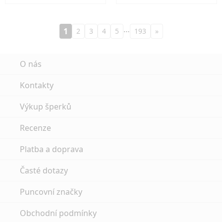
…
1
2
3
4
5
193
»
O nás
Kontakty
Výkup šperků
Recenze
Platba a doprava
Časté dotazy
Puncovní značky
Obchodní podmínky