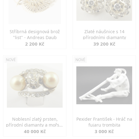
Stříbrná designová brož
Zlaté náušnice s 14
"list" - Andreas Daub
přírodními diamanty
2 200 Kč
39 200 Kč
NOVÉ
NOVÉ
Noblesní zlatý prsten,
Pexider František - Hráč na
přírodní diamanty a mořské
fujaru trombita
perly
40 000 Kč
3 000 Kč