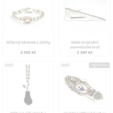
Stříbrný náramek s citríny
Velká oiriginální
geometrická brož
4 500 Kč
2 300 Kč
NOVÉ
NOVÉ
OBJEDNÁNO