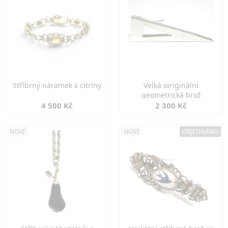
Stříbrný náramek s citríny
Velká oiriginální
geometrická brož
4 500 Kč
2 300 Kč
NOVÉ
NOVÉ
OBJEDNÁNO