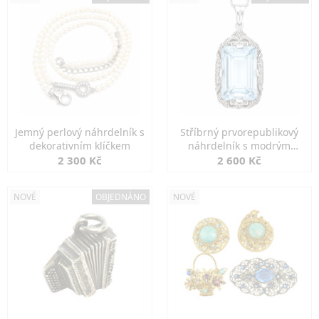
Jemný perlový náhrdelník s
Stříbrný prvorepublikový
dekorativním klíčkem
náhrdelník s modrým
spinelem
2 300 Kč
2 600 Kč
NOVÉ
OBJEDNÁNO
NOVÉ