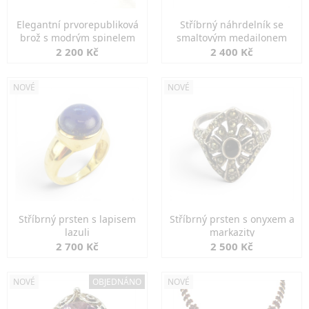
Elegantní prvorepubliková
Stříbrný náhrdelník se
brož s modrým spinelem
smaltovým medailonem
2 200 Kč
2 400 Kč
NOVÉ
NOVÉ
Stříbrný prsten s lapisem
Stříbrný prsten s onyxem a
lazuli
markazity
2 700 Kč
2 500 Kč
NOVÉ
OBJEDNÁNO
NOVÉ