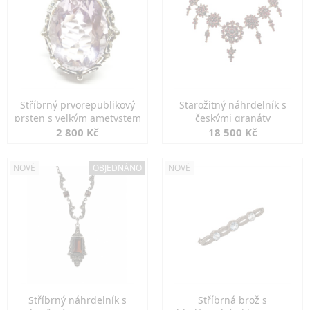
Stříbrný prvorepublikový
Starožitný náhrdelník s
prsten s velkým ametystem
českými granáty
2 800 Kč
18 500 Kč
NOVÉ
OBJEDNÁNO
NOVÉ
Stříbrný náhrdelník s
Stříbrná brož s