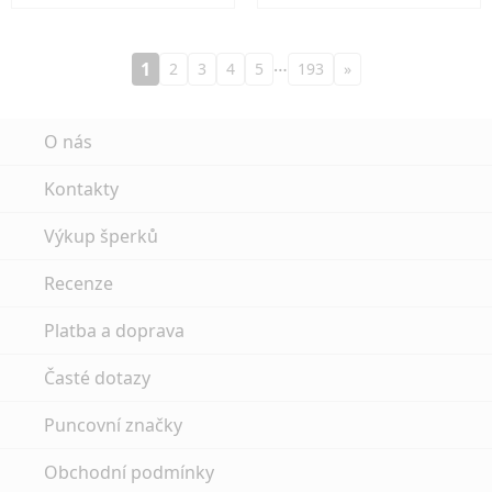
…
1
2
3
4
5
193
»
O nás
Kontakty
Výkup šperků
Recenze
Platba a doprava
Časté dotazy
Puncovní značky
Obchodní podmínky