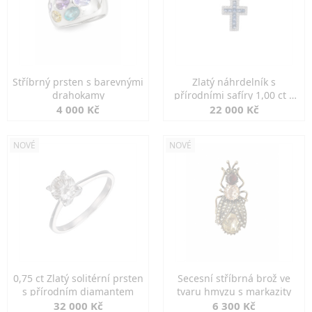
Stříbrný prsten s barevnými
Zlatý náhrdelník s
drahokamy
přírodními safíry 1,00 ct a
diamanty
4 000 Kč
22 000 Kč
NOVÉ
NOVÉ
0,75 ct Zlatý solitérní prsten
Secesní stříbrná brož ve
s přírodním diamantem
tvaru hmyzu s markazity
32 000 Kč
6 300 Kč