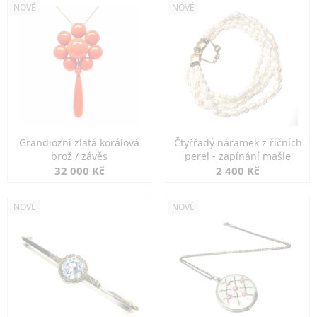
NOVÉ
NOVÉ
Grandiozní zlatá korálová
Čtyřřadý náramek z říčních
brož / závěs
perel - zapínání mašle
32 000 Kč
2 400 Kč
NOVÉ
NOVÉ