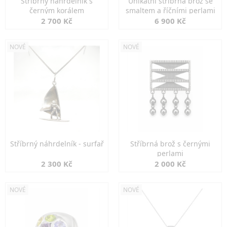
Stříbrný náhrdelník s
Unikátní stříbrná brož se
černým korálem
smaltem a říčními perlami
2 700 Kč
6 900 Kč
NOVÉ
NOVÉ
Stříbrný náhrdelník - surfař
Stříbrná brož s černými
perlami
2 300 Kč
2 000 Kč
NOVÉ
NOVÉ