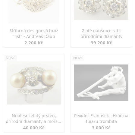
Stříbrná designová brož
Zlaté náušnice s 14
"list" - Andreas Daub
přírodními diamanty
2 200 Kč
39 200 Kč
NOVÉ
NOVÉ
Noblesní zlatý prsten,
Pexider František - Hráč na
přírodní diamanty a mořské
fujaru trombita
perly
40 000 Kč
3 000 Kč