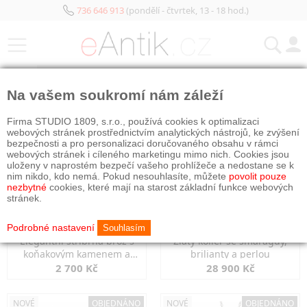
736 646 913
(pondělí - čtvrtek, 13 - 18 hod.)
KATEGORIE
Na vašem soukromí nám záleží
NOVÉ
OBJEDNÁNO
NOVÉ
OBJEDNÁNO
Firma STUDIO 1809, s.r.o., používá cookies k optimalizaci
webových stránek prostřednictvím analytických nástrojů, ke zvýšení
bezpečnosti a pro personalizaci doručovaného obsahu v rámci
webových stránek i cíleného marketingu mimo nich. Cookies jsou
uloženy v naprostém bezpečí vašeho prohlížeče a nedostane se k
nim nikdo, kdo nemá. Pokud nesouhlasíte, můžete
povolit pouze
nezbytné
cookies, které mají na starost základní funkce webových
stránek.
Podrobné nastavení
Souhlasím
Elegantní stříbrná brož s
Zlatý kolier se smaragdy,
koňakovým kamenem a
brilianty a perlou
markazity
2 700 Kč
28 900 Kč
NOVÉ
OBJEDNÁNO
NOVÉ
OBJEDNÁNO