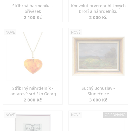
Stříbrná harmonika -
Konvolut prvorepublikových
přívěsek
broží a náhrdelníku
2 100 Kč
2 000 Kč
NOVÉ
NOVÉ
Stříbrný náhrdelník -
Suchý Bohuslav -
jantarové srdíčko Georg
Slunečnice
Kramer
2 000 Kč
3 000 Kč
NOVÉ
NOVÉ
OBJEDNÁNO