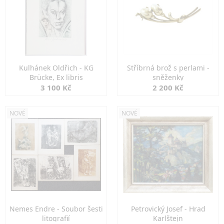
Kulhánek Oldřich - KG
Stříbrná brož s perlami -
Brücke, Ex libris
sněženky
3 100 Kč
2 200 Kč
NOVÉ
NOVÉ
Nemes Endre - Soubor šesti
Petrovický Josef - Hrad
litografií
Karlštejn