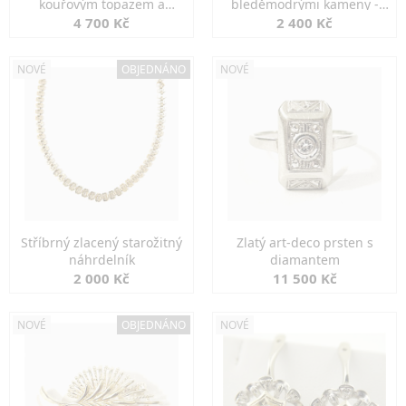
kouřovým topazem a
bleděmodrými kameny -
markazity
jemná elegance
4 700 Kč
2 400 Kč
NOVÉ
OBJEDNÁNO
NOVÉ
Stříbrný zlacený starožitný
Zlatý art-deco prsten s
náhrdelník
diamantem
2 000 Kč
11 500 Kč
NOVÉ
OBJEDNÁNO
NOVÉ