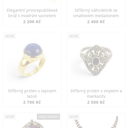
Elegantní prvorepubliková
Stříbrný náhrdelník se
brož s modrým spinelem
smaltovým medailonem
2 200 Kč
2 400 Kč
NOVÉ
NOVÉ
Stříbrný prsten s lapisem
Stříbrný prsten s onyxem a
lazuli
markazity
2 700 Kč
2 500 Kč
NOVÉ
OBJEDNÁNO
NOVÉ