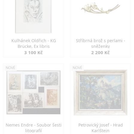
Kulhánek Oldřich - KG
Stříbrná brož s perlami -
Brücke, Ex libris
sněženky
3 100 Kč
2 200 Kč
NOVÉ
NOVÉ
Nemes Endre - Soubor šesti
Petrovický Josef - Hrad
litografií
Karlštejn