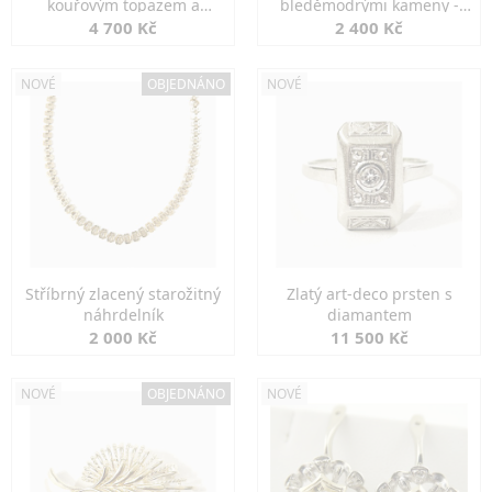
kouřovým topazem a
bleděmodrými kameny -
markazity
jemná elegance
4 700 Kč
2 400 Kč
NOVÉ
OBJEDNÁNO
NOVÉ
Stříbrný zlacený starožitný
Zlatý art-deco prsten s
náhrdelník
diamantem
2 000 Kč
11 500 Kč
NOVÉ
OBJEDNÁNO
NOVÉ