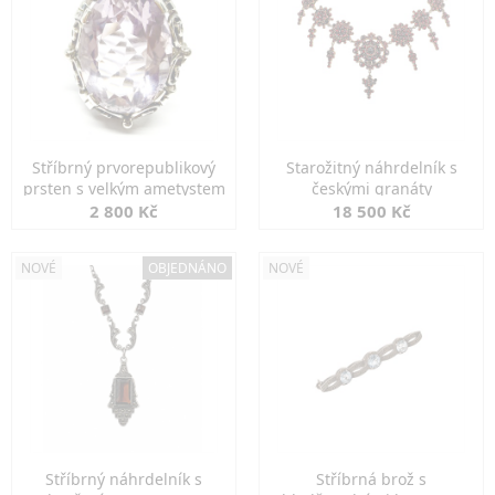
Stříbrný prvorepublikový
Starožitný náhrdelník s
prsten s velkým ametystem
českými granáty
2 800 Kč
18 500 Kč
NOVÉ
OBJEDNÁNO
NOVÉ
Stříbrný náhrdelník s
Stříbrná brož s