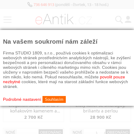
736 646 913
(pondělí - čtvrtek, 13 - 18 hod.)
KATEGORIE
Na vašem soukromí nám záleží
NOVÉ
OBJEDNÁNO
NOVÉ
OBJEDNÁNO
Firma STUDIO 1809, s.r.o., používá cookies k optimalizaci
webových stránek prostřednictvím analytických nástrojů, ke zvýšení
bezpečnosti a pro personalizaci doručovaného obsahu v rámci
webových stránek i cíleného marketingu mimo nich. Cookies jsou
uloženy v naprostém bezpečí vašeho prohlížeče a nedostane se k
nim nikdo, kdo nemá. Pokud nesouhlasíte, můžete
povolit pouze
nezbytné
cookies, které mají na starost základní funkce webových
stránek.
Podrobné nastavení
Souhlasím
Elegantní stříbrná brož s
Zlatý kolier se smaragdy,
koňakovým kamenem a
brilianty a perlou
markazity
2 700 Kč
28 900 Kč
NOVÉ
OBJEDNÁNO
NOVÉ
OBJEDNÁNO