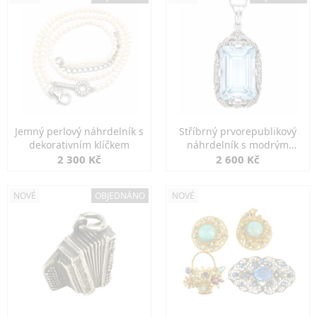
Jemný perlový náhrdelník s
Stříbrný prvorepublikový
dekorativním klíčkem
náhrdelník s modrým
spinelem
2 300 Kč
2 600 Kč
NOVÉ
OBJEDNÁNO
NOVÉ