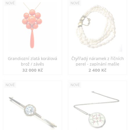
NOVÉ
NOVÉ
Grandiozní zlatá korálová
Čtyřřadý náramek z říčních
brož / závěs
perel - zapínání mašle
32 000 Kč
2 400 Kč
NOVÉ
NOVÉ