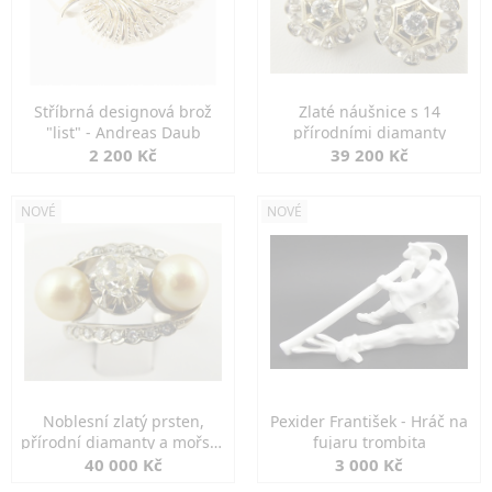
Stříbrná designová brož
Zlaté náušnice s 14
"list" - Andreas Daub
přírodními diamanty
2 200 Kč
39 200 Kč
NOVÉ
NOVÉ
Noblesní zlatý prsten,
Pexider František - Hráč na
přírodní diamanty a mořské
fujaru trombita
perly
40 000 Kč
3 000 Kč