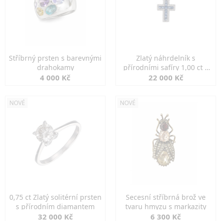
Stříbrný prsten s barevnými
Zlatý náhrdelník s
drahokamy
přírodními safíry 1,00 ct a
diamanty
4 000 Kč
22 000 Kč
NOVÉ
NOVÉ
0,75 ct Zlatý solitérní prsten
Secesní stříbrná brož ve
s přírodním diamantem
tvaru hmyzu s markazity
32 000 Kč
6 300 Kč