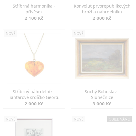
Stříbrná harmonika -
Konvolut prvorepublikových
přívěsek
broží a náhrdelníku
2 100 Kč
2 000 Kč
NOVÉ
NOVÉ
Stříbrný náhrdelník -
Suchý Bohuslav -
jantarové srdíčko Georg
Slunečnice
Kramer
2 000 Kč
3 000 Kč
NOVÉ
NOVÉ
OBJEDNÁNO