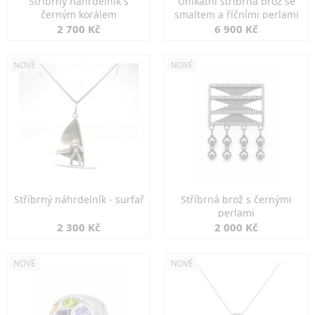
Stříbrný náhrdelník s
Unikátní stříbrná brož se
černým korálem
smaltem a říčními perlami
2 700 Kč
6 900 Kč
NOVÉ
NOVÉ
Stříbrný náhrdelník - surfař
Stříbrná brož s černými
perlami
2 300 Kč
2 000 Kč
NOVÉ
NOVÉ