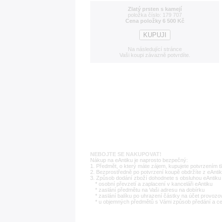
Zlatý prsten s kamejí
položka číslo: 179 707
Cena položky 6 500 Kč
Na následující stránce
Vaši koupi závazně potvrdíte.
NEBOJTE SE NAKUPOVAT!
Nákup na eAntiku je naprosto bezpečný:
1. Předmět, o který máte zájem, kupujete potvrzením t
2. Bezprostředně po potvrzení koupě obdržíte z eAntik
3. Způsob dodání zboží dohodnete s obsluhou eAntiku 
* osobní převzetí a zaplacení v kanceláři eAntiku
* zaslání předmětu na Vaši adresu na dobírku
* zaslání balíku po uhrazení částky na účet provozo
* u objemných předmětů s Vámi způsob předání a c