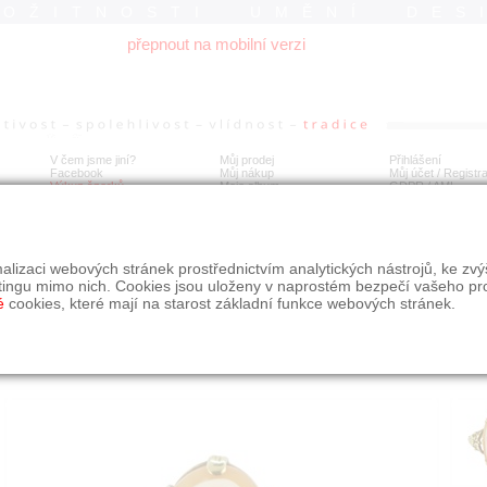
ROŽITNOSTI UMĚNÍ DES
přepnout na mobilní verzi
V čem jsme jiní?
Můj prodej
Přihlášení
Facebook
Můj nákup
Můj účet / Registr
Výkup šperků
Moje album
GDPR
/
AML
tý prsten s kamejí
alizaci webových stránek prostřednictvím analytických nástrojů, ke zv
tingu mimo nich. Cookies jsou uloženy v naprostém bezpečí vašeho pr
é
cookies, které mají na starost základní funkce webových stránek.
Í
MÍSTO EXPEDICE
Počet návštěv: 200
poslat příteli
Praha
uložit do alba
dotaz na prodejce