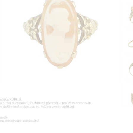
lačítka KUPUJI.
u e-mail s informací, že žádaný předmět je pro Vás rezervován.
v dalším kroku objednávky. Můžete zvolit například:
vatele
enu dohodneme individuálně