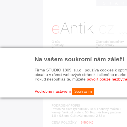
STA
O nás
Obchodní podmínky
Kontakty
Časté dotazy
Recenze
Ceník
Na vašem soukromí nám záleží
Detail položky
č. 179 707
Zla
Firma STUDIO 1809, s.r.o., používá cookies k optim
obsahu v rámci webových stránek i cíleného marke
Pokud nesouhlasíte, můžete
povolit pouze nezbytn
KATEGORIE
HISTORICKÉ OBDOB
prsteny
1890-1940
Podrobné nastavení
Souhlasím
PODROBNÝ POPIS
Prsten ze zlata ryzosti 585/1000 zdobený oválnou
kamejí. Velikost prstenu 56. Rozměr hlavy prstenu
1,8 x 0,8 cm. Celková hmotnost 2,52 g.
CENA POLOŽKY
6 500 Kč