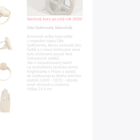
Správný kurs po celý rok 2026!
Otto Gutfreund, Námořník
Bronzová soška byla odlita
z originální sádry Otto
Gutfreunda, kterou posoudil doc.
Šetlík a v rámci limitované série
bylo zhotoveno pouze šest
číslovaných odlitků.
Jde o nerealizovaný návrh
na sochařskou výzdobu domu
Anglobanky v Praze a spadá
do Gutfreundova třetího tvůrčího
období (1920 - 1925) - období
nové věcnosti a civilismu.
Výška 24,4 cm.