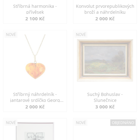
Stříbrná harmonika -
Konvolut prvorepublikových
přívěsek
broží a náhrdelníku
2 100 Kč
2 000 Kč
NOVÉ
NOVÉ
Stříbrný náhrdelník -
Suchý Bohuslav -
jantarové srdíčko Georg
Slunečnice
Kramer
2 000 Kč
3 000 Kč
NOVÉ
NOVÉ
OBJEDNÁNO