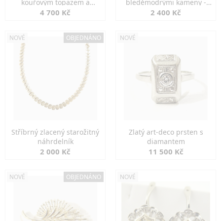
kouřovým topazem a
bleděmodrými kameny -
markazity
jemná elegance
4 700 Kč
2 400 Kč
NOVÉ
OBJEDNÁNO
NOVÉ
Stříbrný zlacený starožitný
Zlatý art-deco prsten s
náhrdelník
diamantem
2 000 Kč
11 500 Kč
NOVÉ
OBJEDNÁNO
NOVÉ