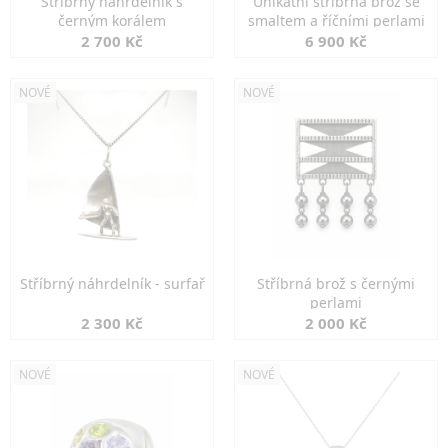
Stříbrný náhrdelník s
Unikátní stříbrná brož se
černým korálem
smaltem a říčními perlami
2 700 Kč
6 900 Kč
NOVÉ
NOVÉ
Stříbrný náhrdelník - surfař
Stříbrná brož s černými
perlami
2 300 Kč
2 000 Kč
NOVÉ
NOVÉ