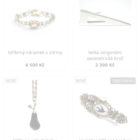
Stříbrný náramek s citríny
Velká oiriginální
geometrická brož
4 500 Kč
2 300 Kč
NOVÉ
NOVÉ
OBJEDNÁNO