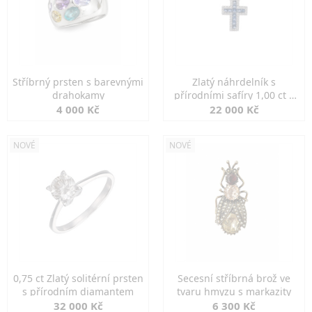
Stříbrný prsten s barevnými
Zlatý náhrdelník s
drahokamy
přírodními safíry 1,00 ct a
diamanty
4 000 Kč
22 000 Kč
NOVÉ
NOVÉ
0,75 ct Zlatý solitérní prsten
Secesní stříbrná brož ve
s přírodním diamantem
tvaru hmyzu s markazity
32 000 Kč
6 300 Kč