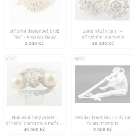
Stříbrná designová brož
Zlaté náušnice s 14
"list" - Andreas Daub
přírodními diamanty
2 200 Kč
39 200 Kč
NOVÉ
NOVÉ
Noblesní zlatý prsten,
Pexider František - Hráč na
přírodní diamanty a mořské
fujaru trombita
perly
40 000 Kč
3 000 Kč