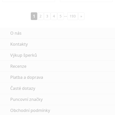
…
1
2
3
4
5
193
»
O nás
Kontakty
Výkup šperků
Recenze
Platba a doprava
Časté dotazy
Puncovní značky
Obchodní podmínky