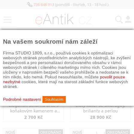
736 646 913
(pondělí - čtvrtek, 13 - 18 hod.)
KATEGORIE
Na vašem soukromí nám záleží
NOVÉ
OBJEDNÁNO
NOVÉ
OBJEDNÁNO
Firma STUDIO 1809, s.r.o., používá cookies k optimalizaci
webových stránek prostřednictvím analytických nástrojů, ke zvýšení
bezpečnosti a pro personalizaci doručovaného obsahu v rámci
webových stránek i cíleného marketingu mimo nich. Cookies jsou
uloženy v naprostém bezpečí vašeho prohlížeče a nedostane se k
nim nikdo, kdo nemá. Pokud nesouhlasíte, můžete
povolit pouze
nezbytné
cookies, které mají na starost základní funkce webových
stránek.
Podrobné nastavení
Souhlasím
Elegantní stříbrná brož s
Zlatý kolier se smaragdy,
koňakovým kamenem a
brilianty a perlou
markazity
2 700 Kč
28 900 Kč
NOVÉ
OBJEDNÁNO
NOVÉ
OBJEDNÁNO