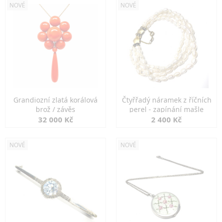
NOVÉ
NOVÉ
Grandiozní zlatá korálová
Čtyřřadý náramek z říčních
brož / závěs
perel - zapínání mašle
32 000 Kč
2 400 Kč
NOVÉ
NOVÉ