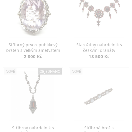
Stříbrný prvorepublikový
Starožitný náhrdelník s
prsten s velkým ametystem
českými granáty
2 800 Kč
18 500 Kč
NOVÉ
OBJEDNÁNO
NOVÉ
Stříbrný náhrdelník s
Stříbrná brož s