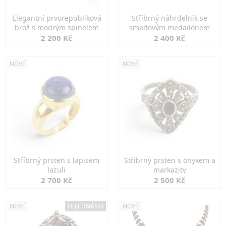
Elegantní prvorepubliková
Stříbrný náhrdelník se
brož s modrým spinelem
smaltovým medailonem
2 200 Kč
2 400 Kč
NOVÉ
NOVÉ
Stříbrný prsten s lapisem
Stříbrný prsten s onyxem a
lazuli
markazity
2 700 Kč
2 500 Kč
NOVÉ
OBJEDNÁNO
NOVÉ