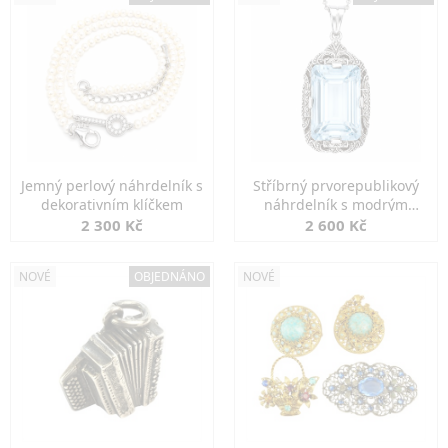
Jemný perlový náhrdelník s
Stříbrný prvorepublikový
dekorativním klíčkem
náhrdelník s modrým
spinelem
2 300 Kč
2 600 Kč
NOVÉ
OBJEDNÁNO
NOVÉ