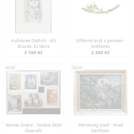
Kulhánek Oldřich - KG
Stříbrná brož s perlami -
Brücke, Ex libris
sněženky
3 100 Kč
2 200 Kč
NOVÉ
NOVÉ
Nemes Endre - Soubor šesti
Petrovický Josef - Hrad
litografií
Karlštejn