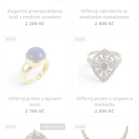
Elegantní prvorepubliková
Stříbrný náhrdelník se
brož s modrým spinelem
smaltovým medailonem
2 200 Kč
2 400 Kč
NOVÉ
NOVÉ
Stříbrný prsten s lapisem
Stříbrný prsten s onyxem a
lazuli
markazity
2 700 Kč
2 500 Kč
NOVÉ
OBJEDNÁNO
NOVÉ