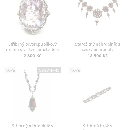
Stříbrný prvorepublikový
Starožitný náhrdelník s
prsten s velkým ametystem
českými granáty
2 800 Kč
18 500 Kč
NOVÉ
OBJEDNÁNO
NOVÉ
Stříbrný náhrdelník s
Stříbrná brož s