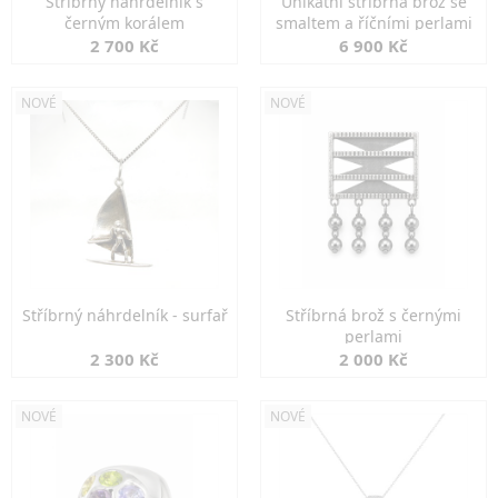
Stříbrný náhrdelník s
Unikátní stříbrná brož se
černým korálem
smaltem a říčními perlami
2 700 Kč
6 900 Kč
NOVÉ
NOVÉ
Stříbrný náhrdelník - surfař
Stříbrná brož s černými
perlami
2 300 Kč
2 000 Kč
NOVÉ
NOVÉ