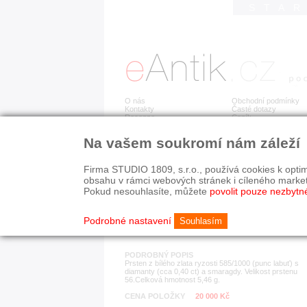
STA
O nás
Obchodní podmínky
Kontakty
Časté dotazy
Recenze
Ceník
Na vašem soukromí nám záleží
Detail položky
č. 179 839
Zla
Firma STUDIO 1809, s.r.o., používá cookies k optim
obsahu v rámci webových stránek i cíleného marke
Pokud nesouhlasíte, můžete
povolit pouze nezbytn
KATEGORIE
HISTORICKÉ OBDOB
prsteny
od r. 1940
Podrobné nastavení
Souhlasím
PODROBNÝ POPIS
Prsten z bílého zlata ryzosti 585/1000 (punc labuť) s
diamanty (cca 0,40 ct) a smaragdy. Velikost prstenu
56.Celková hmotnost 5,46 g.
CENA POLOŽKY
20 000 Kč