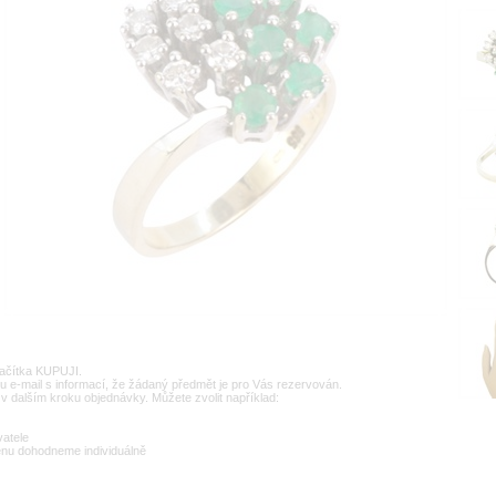
lačítka KUPUJI.
u e-mail s informací, že žádaný předmět je pro Vás rezervován.
v dalším kroku objednávky. Můžete zvolit například:
vatele
enu dohodneme individuálně