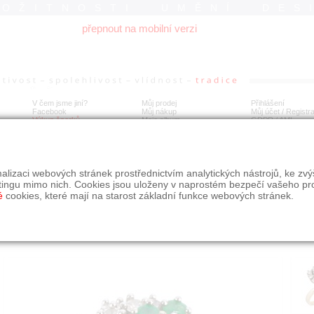
ROŽITNOSTI UMĚNÍ DES
přepnout na mobilní verzi
V čem jsme jiní?
Můj prodej
Přihlášení
Facebook
Můj nákup
Můj účet / Registr
Výkup šperků
Moje album
GDPR
/
AML
tý prsten s diamanty a smaragdy
alizaci webových stránek prostřednictvím analytických nástrojů, ke zv
tingu mimo nich. Cookies jsou uloženy v naprostém bezpečí vašeho pr
é
cookies, které mají na starost základní funkce webových stránek.
Í
MÍSTO EXPEDICE
Počet návštěv: 190
poslat příteli
Praha
uložit do alba
dotaz na prodejce