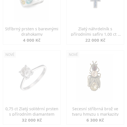
Stříbrný prsten s barevnými
Zlatý náhrdelník s
drahokamy
přírodními safíry 1,00 ct a
diamanty
4 000 Kč
22 000 Kč
NOVÉ
NOVÉ
0,75 ct Zlatý solitérní prsten
Secesní stříbrná brož ve
s přírodním diamantem
tvaru hmyzu s markazity
32 000 Kč
6 300 Kč