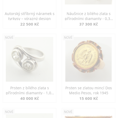
Autorský stříbrný náramek s
Náušnice z bílého zlata s
tyrkysy – výrazný design
přírodními diamanty - 0,30
ct
22 500 Kč
37 300 Kč
NOVÉ
NOVÉ
Prsten z bílého zlata s
Prsten se zlatou mincí Dos
přírodními diamanty - 1,00
Medio Pesos, rok 1945
ct
40 000 Kč
15 600 Kč
NOVÉ
NOVÉ