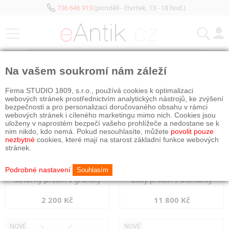
736 646 913
(pondělí - čtvrtek, 13 - 18 hod.)
KATEGORIE
Na vašem soukromí nám záleží
NOVÉ
NOVÉ
Firma STUDIO 1809, s.r.o., používá cookies k optimalizaci
webových stránek prostřednictvím analytických nástrojů, ke zvýšení
bezpečnosti a pro personalizaci doručovaného obsahu v rámci
webových stránek i cíleného marketingu mimo nich. Cookies jsou
uloženy v naprostém bezpečí vašeho prohlížeče a nedostane se k
nim nikdo, kdo nemá. Pokud nesouhlasíte, můžete
povolit pouze
nezbytné
cookies, které mají na starost základní funkce webových
stránek.
Podrobné nastavení
Souhlasím
Stříbrný prsten s granáty
Zlatý prsten s diamanty
2 200 Kč
11 800 Kč
NOVÉ
NOVÉ