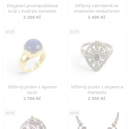
Elegantní prvorepubliková
Stříbrný náhrdelník se
brož s modrým spinelem
smaltovým medailonem
2 200 Kč
2 400 Kč
NOVÉ
NOVÉ
Stříbrný prsten s lapisem
Stříbrný prsten s onyxem a
lazuli
markazity
2 700 Kč
2 500 Kč
NOVÉ
NOVÉ