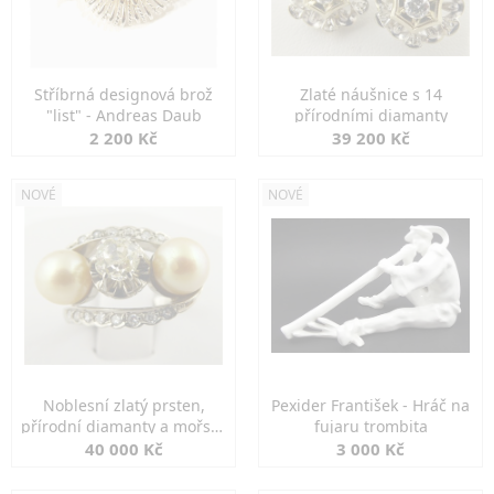
Stříbrná designová brož
Zlaté náušnice s 14
"list" - Andreas Daub
přírodními diamanty
2 200 Kč
39 200 Kč
NOVÉ
NOVÉ
Noblesní zlatý prsten,
Pexider František - Hráč na
přírodní diamanty a mořské
fujaru trombita
perly
40 000 Kč
3 000 Kč