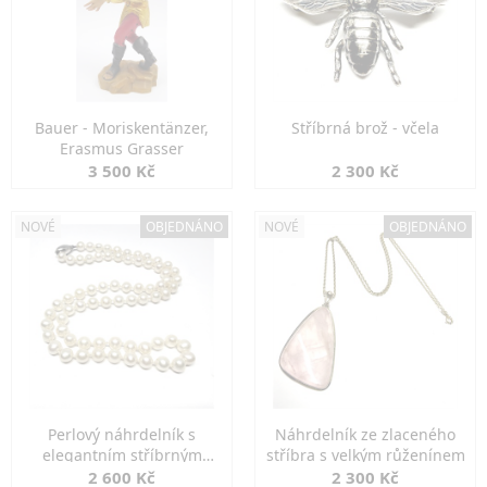
Bauer - Moriskentänzer,
Stříbrná brož - včela
Erasmus Grasser
3 500 Kč
2 300 Kč
NOVÉ
OBJEDNÁNO
NOVÉ
OBJEDNÁNO
Perlový náhrdelník s
Náhrdelník ze zlaceného
elegantním stříbrným
stříbra s velkým růženínem
zapínáním
2 600 Kč
2 300 Kč