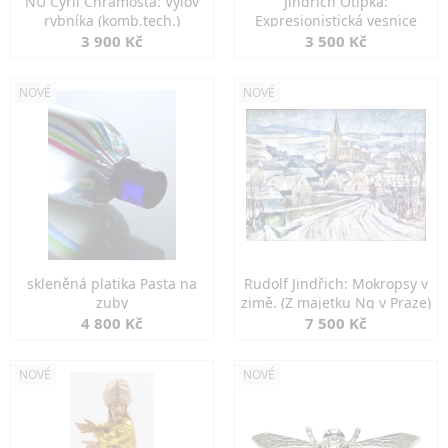
NU Cyril Chramosta: Výlov
Jindřich Otipka:
rybníka (komb.tech.)
Expresionistická vesnice
3 900 Kč
3 500 Kč
NOVÉ
NOVÉ
skleněná platika Pasta na
Rudolf Jindřich: Mokropsy v
zuby
zimě. (Z majetku Ng v Praze)
4 800 Kč
7 500 Kč
NOVÉ
NOVÉ