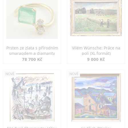
Prsten ze zlata s přírodním
Vilém Wünsche: Práce na
smaragdem a diamanty
poli (XL formát)
78 700 Kč
9 000 Kč
NOVÉ
NOVÉ