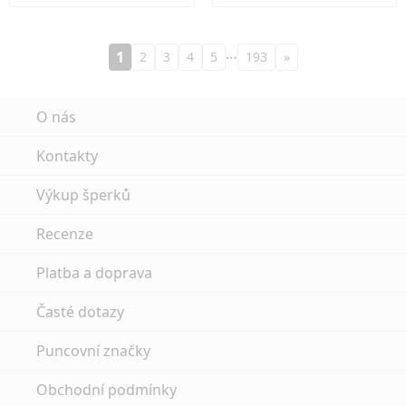
…
1
2
3
4
5
193
»
O nás
Kontakty
Výkup šperků
Recenze
Platba a doprava
Časté dotazy
Puncovní značky
Obchodní podmínky