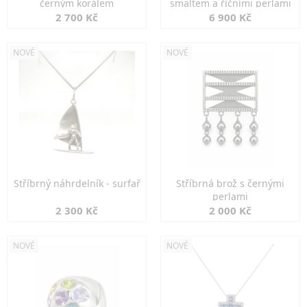
černým korálem
smaltem a říčními perlami
2 700 Kč
6 900 Kč
NOVÉ
NOVÉ
Stříbrný náhrdelník - surfař
Stříbrná brož s černými
perlami
2 300 Kč
2 000 Kč
NOVÉ
NOVÉ