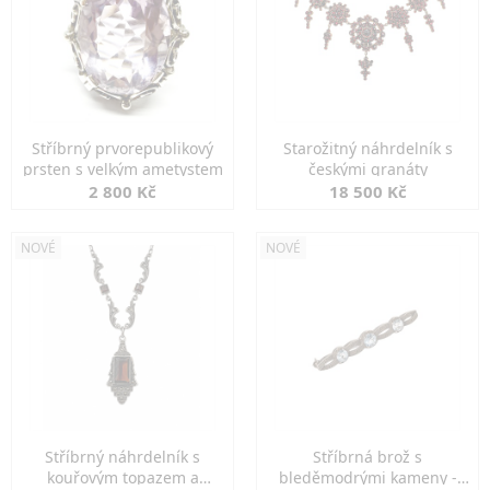
Stříbrný prvorepublikový
Starožitný náhrdelník s
prsten s velkým ametystem
českými granáty
2 800 Kč
18 500 Kč
NOVÉ
NOVÉ
Stříbrný náhrdelník s
Stříbrná brož s
kouřovým topazem a
bleděmodrými kameny -