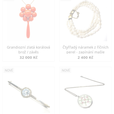
Grandiozní zlatá korálová
Čtyřřadý náramek z říčních
brož / závěs
perel - zapínání mašle
32 000 Kč
2 400 Kč
NOVÉ
NOVÉ