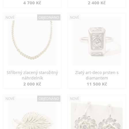
markazity
jemná elegance
4 700 Kč
2 400 Kč
NOVÉ
OBJEDNÁNO
NOVÉ
Stříbrný zlacený starožitný
Zlatý art-deco prsten s
náhrdelník
diamantem
2 000 Kč
11 500 Kč
NOVÉ
OBJEDNÁNO
NOVÉ