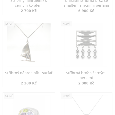
Stříbrný náhrdelník s
Unikátní stříbrná brož se
černým korálem
smaltem a říčními perlami
2 700 Kč
6 900 Kč
NOVÉ
NOVÉ
Stříbrný náhrdelník - surfař
Stříbrná brož s černými
perlami
2 300 Kč
2 000 Kč
NOVÉ
NOVÉ