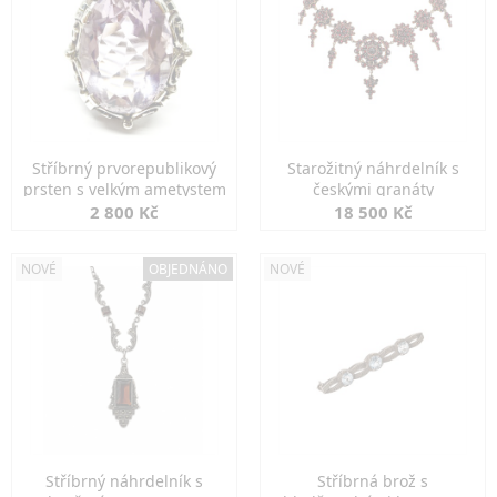
Stříbrný prvorepublikový
Starožitný náhrdelník s
prsten s velkým ametystem
českými granáty
2 800 Kč
18 500 Kč
NOVÉ
OBJEDNÁNO
NOVÉ
Stříbrný náhrdelník s
Stříbrná brož s