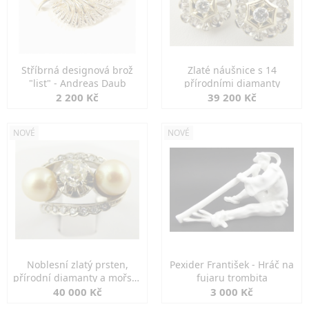
Stříbrná designová brož
Zlaté náušnice s 14
"list" - Andreas Daub
přírodními diamanty
2 200 Kč
39 200 Kč
NOVÉ
NOVÉ
Noblesní zlatý prsten,
Pexider František - Hráč na
přírodní diamanty a mořské
fujaru trombita
perly
40 000 Kč
3 000 Kč