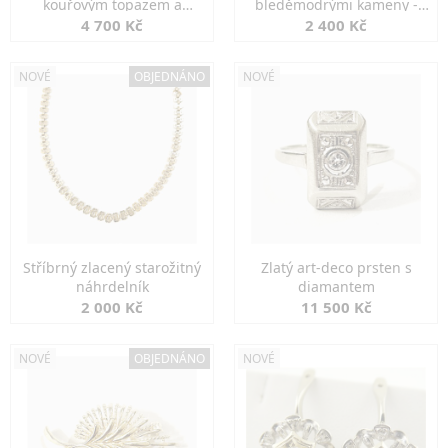
kouřovým topazem a
bleděmodrými kameny -
markazity
jemná elegance
4 700 Kč
2 400 Kč
NOVÉ
OBJEDNÁNO
NOVÉ
Stříbrný zlacený starožitný
Zlatý art-deco prsten s
náhrdelník
diamantem
2 000 Kč
11 500 Kč
NOVÉ
OBJEDNÁNO
NOVÉ