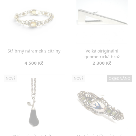
Stříbrný náramek s citríny
Velká oiriginální
geometrická brož
4 500 Kč
2 300 Kč
NOVÉ
NOVÉ
OBJEDNÁNO