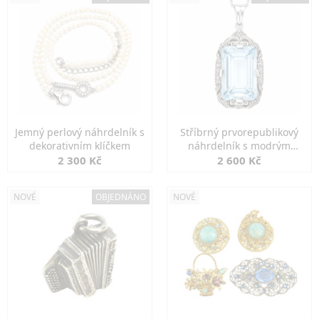
Jemný perlový náhrdelník s
Stříbrný prvorepublikový
dekorativním klíčkem
náhrdelník s modrým
spinelem
2 300 Kč
2 600 Kč
NOVÉ
OBJEDNÁNO
NOVÉ