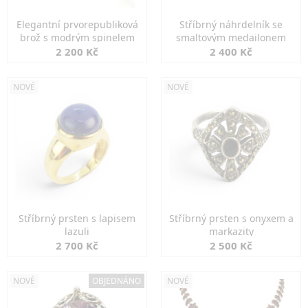
Elegantní prvorepubliková
Stříbrný náhrdelník se
brož s modrým spinelem
smaltovým medailonem
2 200 Kč
2 400 Kč
NOVÉ
NOVÉ
Stříbrný prsten s lapisem
Stříbrný prsten s onyxem a
lazuli
markazity
2 700 Kč
2 500 Kč
NOVÉ
OBJEDNÁNO
NOVÉ