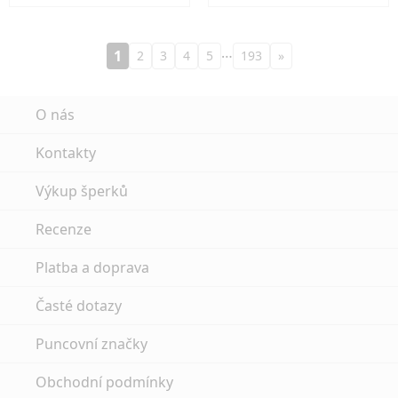
…
1
2
3
4
5
193
»
O nás
Kontakty
Výkup šperků
Recenze
Platba a doprava
Časté dotazy
Puncovní značky
Obchodní podmínky