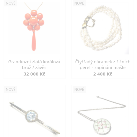
NOVÉ
NOVÉ
Grandiozní zlatá korálová
Čtyřřadý náramek z říčních
brož / závěs
perel - zapínání mašle
32 000 Kč
2 400 Kč
NOVÉ
NOVÉ