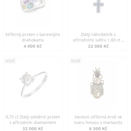
Stříbrný prsten s barevnými
Zlatý náhrdelník s
drahokamy
přírodními safíry 1,00 ct a
diamanty
4 000 Kč
22 000 Kč
NOVÉ
NOVÉ
0,75 ct Zlatý solitérní prsten
Secesní stříbrná brož ve
s přírodním diamantem
tvaru hmyzu s markazity
32 000 Kč
6 300 Kč