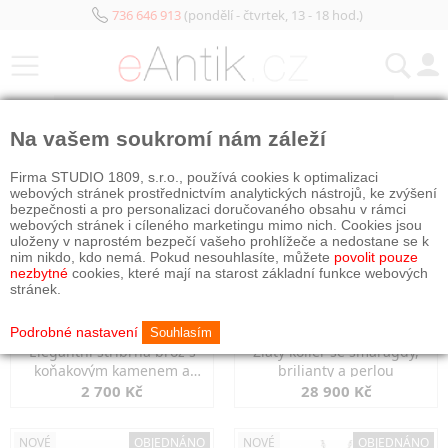
736 646 913
(pondělí - čtvrtek, 13 - 18 hod.)
KATEGORIE
Na vašem soukromí nám záleží
NOVÉ
OBJEDNÁNO
NOVÉ
OBJEDNÁNO
Firma STUDIO 1809, s.r.o., používá cookies k optimalizaci
webových stránek prostřednictvím analytických nástrojů, ke zvýšení
bezpečnosti a pro personalizaci doručovaného obsahu v rámci
webových stránek i cíleného marketingu mimo nich. Cookies jsou
uloženy v naprostém bezpečí vašeho prohlížeče a nedostane se k
nim nikdo, kdo nemá. Pokud nesouhlasíte, můžete
povolit pouze
nezbytné
cookies, které mají na starost základní funkce webových
stránek.
Podrobné nastavení
Souhlasím
Elegantní stříbrná brož s
Zlatý kolier se smaragdy,
koňakovým kamenem a
brilianty a perlou
markazity
2 700 Kč
28 900 Kč
NOVÉ
OBJEDNÁNO
NOVÉ
OBJEDNÁNO