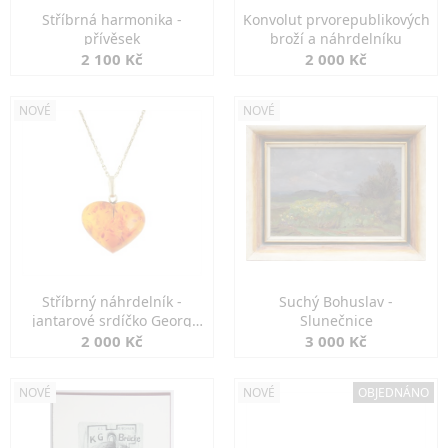
Stříbrná harmonika -
Konvolut prvorepublikových
přívěsek
broží a náhrdelníku
2 100 Kč
2 000 Kč
NOVÉ
NOVÉ
Stříbrný náhrdelník -
Suchý Bohuslav -
jantarové srdíčko Georg
Slunečnice
Kramer
2 000 Kč
3 000 Kč
NOVÉ
NOVÉ
OBJEDNÁNO