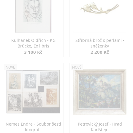
Kulhánek Oldřich - KG
Stříbrná brož s perlami -
Brücke, Ex libris
sněženky
3 100 Kč
2 200 Kč
NOVÉ
NOVÉ
Nemes Endre - Soubor šesti
Petrovický Josef - Hrad
litografií
Karlštejn