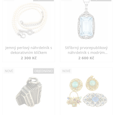
Jemný perlový náhrdelník s
Stříbrný prvorepublikový
dekorativním klíčkem
náhrdelník s modrým
spinelem
2 300 Kč
2 600 Kč
NOVÉ
OBJEDNÁNO
NOVÉ