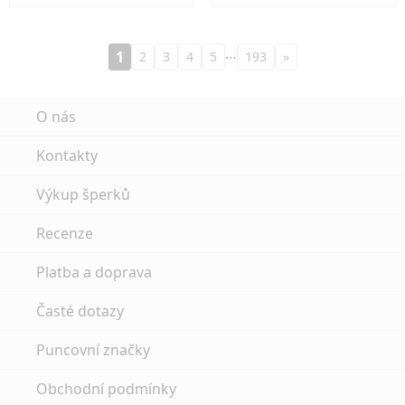
…
1
2
3
4
5
193
»
O nás
Kontakty
Výkup šperků
Recenze
Platba a doprava
Časté dotazy
Puncovní značky
Obchodní podmínky