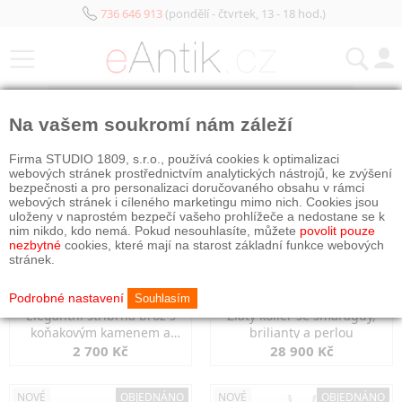
736 646 913
(pondělí - čtvrtek, 13 - 18 hod.)
KATEGORIE
Na vašem soukromí nám záleží
NOVÉ
OBJEDNÁNO
NOVÉ
OBJEDNÁNO
Firma STUDIO 1809, s.r.o., používá cookies k optimalizaci
webových stránek prostřednictvím analytických nástrojů, ke zvýšení
bezpečnosti a pro personalizaci doručovaného obsahu v rámci
webových stránek i cíleného marketingu mimo nich. Cookies jsou
uloženy v naprostém bezpečí vašeho prohlížeče a nedostane se k
nim nikdo, kdo nemá. Pokud nesouhlasíte, můžete
povolit pouze
nezbytné
cookies, které mají na starost základní funkce webových
stránek.
Podrobné nastavení
Souhlasím
Elegantní stříbrná brož s
Zlatý kolier se smaragdy,
koňakovým kamenem a
brilianty a perlou
markazity
2 700 Kč
28 900 Kč
NOVÉ
OBJEDNÁNO
NOVÉ
OBJEDNÁNO