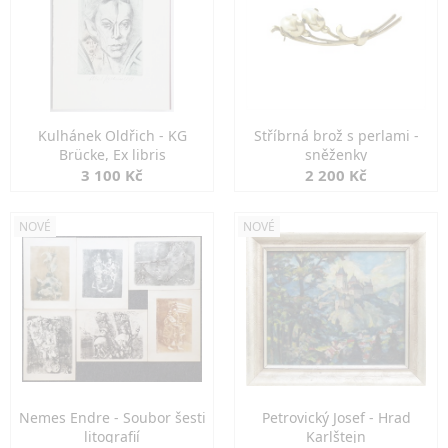
Kulhánek Oldřich - KG
Stříbrná brož s perlami -
Brücke, Ex libris
sněženky
3 100 Kč
2 200 Kč
NOVÉ
NOVÉ
Nemes Endre - Soubor šesti
Petrovický Josef - Hrad
litografií
Karlštejn