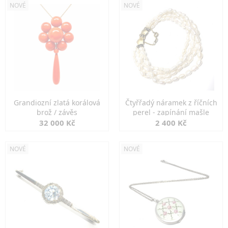
NOVÉ
NOVÉ
Grandiozní zlatá korálová
Čtyřřadý náramek z říčních
brož / závěs
perel - zapínání mašle
32 000 Kč
2 400 Kč
NOVÉ
NOVÉ