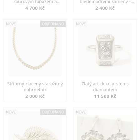
kouřovým topazem a
bleděmodrými kameny -
markazity
jemná elegance
4 700 Kč
2 400 Kč
NOVÉ
OBJEDNÁNO
NOVÉ
Stříbrný zlacený starožitný
Zlatý art-deco prsten s
náhrdelník
diamantem
2 000 Kč
11 500 Kč
NOVÉ
OBJEDNÁNO
NOVÉ