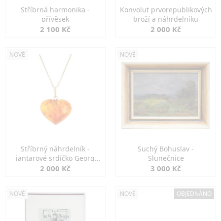
Stříbrná harmonika -
Konvolut prvorepublikových
přívěsek
broží a náhrdelníku
2 100 Kč
2 000 Kč
NOVÉ
NOVÉ
Stříbrný náhrdelník -
Suchý Bohuslav -
jantarové srdíčko Georg
Slunečnice
Kramer
2 000 Kč
3 000 Kč
NOVÉ
NOVÉ
OBJEDNÁNO