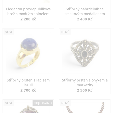
Elegantní prvorepubliková
Stříbrný náhrdelník se
brož s modrým spinelem
smaltovým medailonem
2 200 Kč
2 400 Kč
NOVÉ
NOVÉ
Stříbrný prsten s lapisem
Stříbrný prsten s onyxem a
lazuli
markazity
2 700 Kč
2 500 Kč
NOVÉ
OBJEDNÁNO
NOVÉ