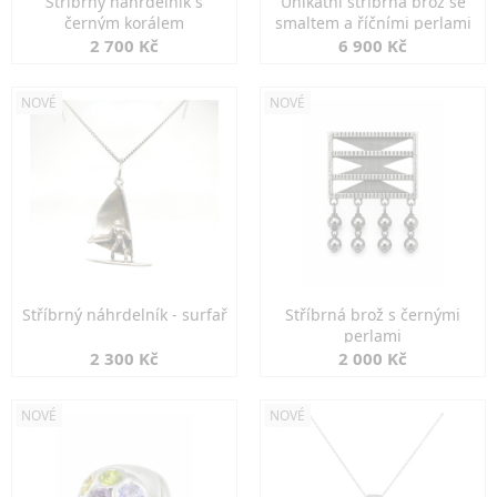
Stříbrný náhrdelník s
Unikátní stříbrná brož se
černým korálem
smaltem a říčními perlami
2 700 Kč
6 900 Kč
NOVÉ
NOVÉ
Stříbrný náhrdelník - surfař
Stříbrná brož s černými
perlami
2 300 Kč
2 000 Kč
NOVÉ
NOVÉ