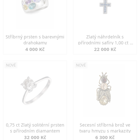
Stříbrný prsten s barevnými
Zlatý náhrdelník s
drahokamy
přírodními safíry 1,00 ct a
diamanty
4 000 Kč
22 000 Kč
NOVÉ
NOVÉ
0,75 ct Zlatý solitérní prsten
Secesní stříbrná brož ve
s přírodním diamantem
tvaru hmyzu s markazity
32 000 Kč
6 300 Kč