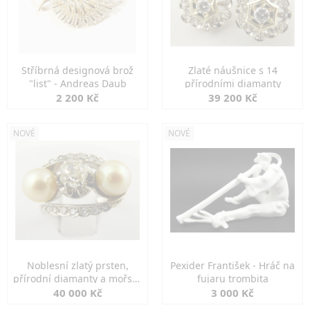
Stříbrná designová brož
Zlaté náušnice s 14
"list" - Andreas Daub
přírodními diamanty
2 200 Kč
39 200 Kč
NOVÉ
NOVÉ
Noblesní zlatý prsten,
Pexider František - Hráč na
přírodní diamanty a mořské
fujaru trombita
perly
40 000 Kč
3 000 Kč