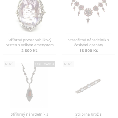
Stříbrný prvorepublikový
Starožitný náhrdelník s
prsten s velkým ametystem
českými granáty
2 800 Kč
18 500 Kč
NOVÉ
OBJEDNÁNO
NOVÉ
Stříbrný náhrdelník s
Stříbrná brož s