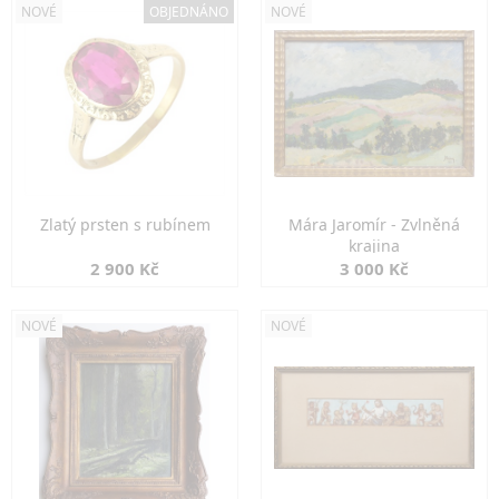
NOVÉ
OBJEDNÁNO
NOVÉ
Zlatý prsten s rubínem
Mára Jaromír - Zvlněná
krajina
2 900 Kč
3 000 Kč
NOVÉ
NOVÉ