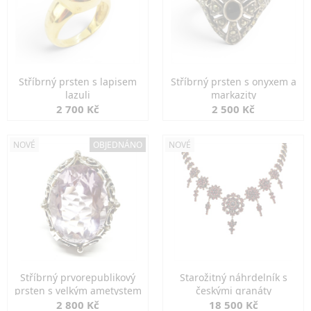
Stříbrný prsten s lapisem
Stříbrný prsten s onyxem a
lazuli
markazity
2 700 Kč
2 500 Kč
NOVÉ
OBJEDNÁNO
NOVÉ
Stříbrný prvorepublikový
Starožitný náhrdelník s
prsten s velkým ametystem
českými granáty
2 800 Kč
18 500 Kč