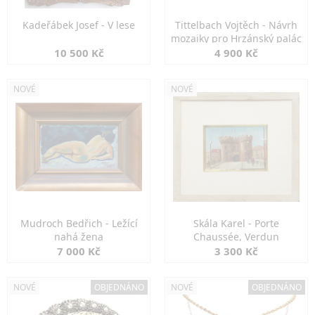
Kadeřábek Josef - V lese
Tittelbach Vojtěch - Návrh
mozaiky pro Hrzánský palác
10 500 Kč
4 900 Kč
NOVÉ
NOVÉ
Mudroch Bedřich - Ležící
Skála Karel - Porte
nahá žena
Chaussée, Verdun
7 000 Kč
3 300 Kč
NOVÉ
OBJEDNÁNO
NOVÉ
OBJEDNÁNO