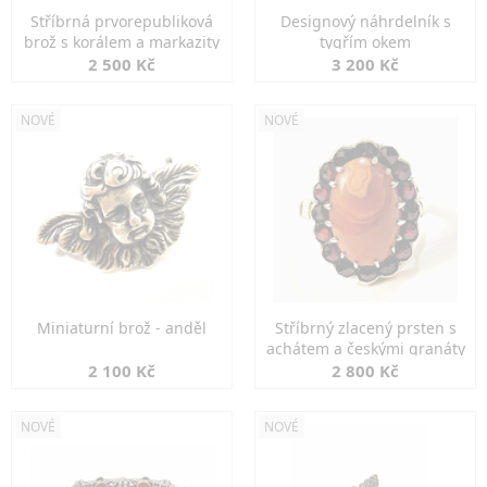
Stříbrná prvorepubliková
Designový náhrdelník s
brož s korálem a markazity
tygřím okem
2 500 Kč
3 200 Kč
NOVÉ
NOVÉ
Miniaturní brož - anděl
Stříbrný zlacený prsten s
achátem a českými granáty
2 100 Kč
2 800 Kč
NOVÉ
NOVÉ