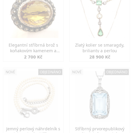
Elegantní stříbrná brož s
Zlatý kolier se smaragdy,
koňakovým kamenem a
brilianty a perlou
markazity
2 700 Kč
28 900 Kč
NOVÉ
OBJEDNÁNO
NOVÉ
OBJEDNÁNO
Jemný perlový náhrdelník s
Stříbrný prvorepublikový