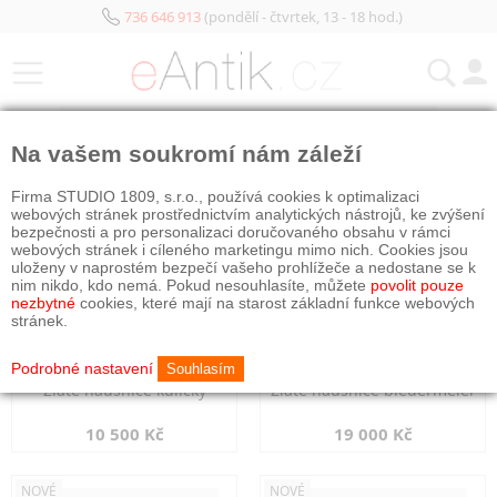
736 646 913
(pondělí - čtvrtek, 13 - 18 hod.)
KATEGORIE
Na vašem soukromí nám záleží
NOVÉ
NOVÉ
Firma STUDIO 1809, s.r.o., používá cookies k optimalizaci
webových stránek prostřednictvím analytických nástrojů, ke zvýšení
bezpečnosti a pro personalizaci doručovaného obsahu v rámci
webových stránek i cíleného marketingu mimo nich. Cookies jsou
uloženy v naprostém bezpečí vašeho prohlížeče a nedostane se k
nim nikdo, kdo nemá. Pokud nesouhlasíte, můžete
povolit pouze
nezbytné
cookies, které mají na starost základní funkce webových
stránek.
Podrobné nastavení
Souhlasím
Zlaté náušnice kuličky
Zlaté náušnice biedermeier
10 500 Kč
19 000 Kč
NOVÉ
NOVÉ