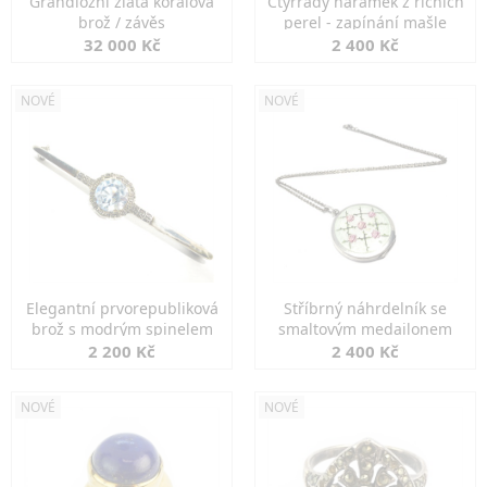
Grandiozní zlatá korálová
Čtyřřadý náramek z říčních
brož / závěs
perel - zapínání mašle
32 000 Kč
2 400 Kč
NOVÉ
NOVÉ
Elegantní prvorepubliková
Stříbrný náhrdelník se
brož s modrým spinelem
smaltovým medailonem
2 200 Kč
2 400 Kč
NOVÉ
NOVÉ