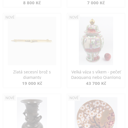
8 800 Kč
7 000 Kč
NOVÉ
NOVÉ
Zlatá secesní brož s
Velká váza s víkem - pečeť
diamanty
Daoguang nebo Qianlong
19 000 Kč
43 700 Kč
NOVÉ
NOVÉ