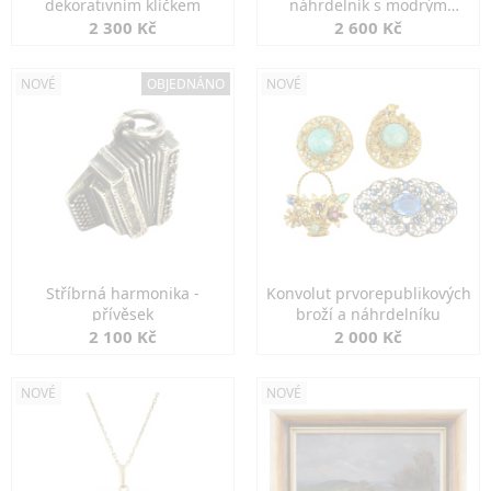
dekorativním klíčkem
náhrdelník s modrým
spinelem
2 300 Kč
2 600 Kč
NOVÉ
OBJEDNÁNO
NOVÉ
Stříbrná harmonika -
Konvolut prvorepublikových
přívěsek
broží a náhrdelníku
2 100 Kč
2 000 Kč
NOVÉ
NOVÉ