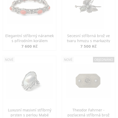
Elegantní stříbrný náramek
Secesní stříbrná brož ve
s přírodním korálem
tvaru hmyzu s markazity
7 600 Kč
7 500 Kč
NOVÉ
NOVÉ
OBJEDNÁNO
Luxusní masivní stříbrný
Theodor Fahrner -
prsten s perlou Mabé
pozlacená stříbrná brož