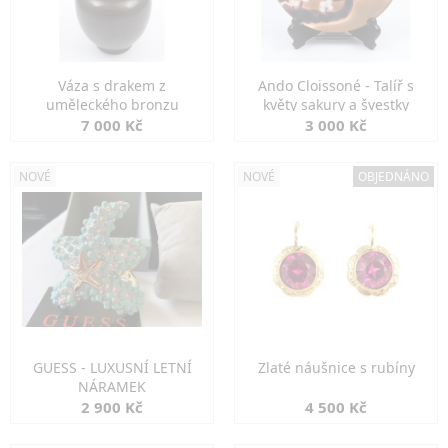
Váza s drakem z
Ando Cloissoné - Talíř s
uměleckého bronzu
květy sakury a švestky
7 000 Kč
3 000 Kč
NOVÉ
NOVÉ
OBJEDNÁNO
GUESS - LUXUSNÍ LETNÍ
Zlaté náušnice s rubíny
NÁRAMEK
2 900 Kč
4 500 Kč