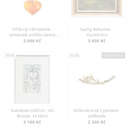
Stříbrný náhrdelník -
Suchý Bohuslav -
jantarové srdíčko Georg
Slunečnice
Kramer
2 000 Kč
3 000 Kč
NOVÉ
NOVÉ
OBJEDNÁNO
Kulhánek Oldřich - KG
Stříbrná brož s perlami -
Brücke, Ex libris
sněženky
3 100 Kč
2 200 Kč