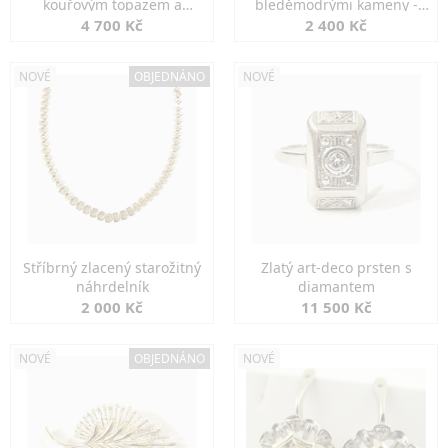
kouřovým topazem a
bleděmodrými kameny -
markazity
jemná elegance
4 700 Kč
2 400 Kč
NOVÉ
OBJEDNÁNO
NOVÉ
Stříbrný zlacený starožitný
Zlatý art-deco prsten s
náhrdelník
diamantem
2 000 Kč
11 500 Kč
NOVÉ
OBJEDNÁNO
NOVÉ