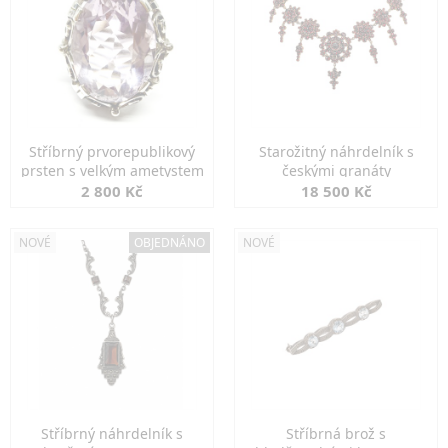
Stříbrný prvorepublikový
Starožitný náhrdelník s
prsten s velkým ametystem
českými granáty
2 800 Kč
18 500 Kč
NOVÉ
OBJEDNÁNO
NOVÉ
Stříbrný náhrdelník s
Stříbrná brož s