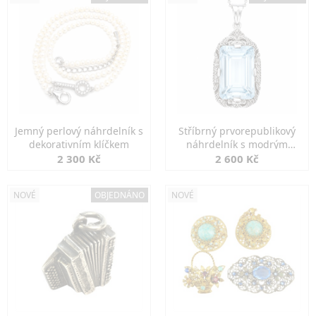
Jemný perlový náhrdelník s
Stříbrný prvorepublikový
dekorativním klíčkem
náhrdelník s modrým
spinelem
2 300 Kč
2 600 Kč
NOVÉ
OBJEDNÁNO
NOVÉ