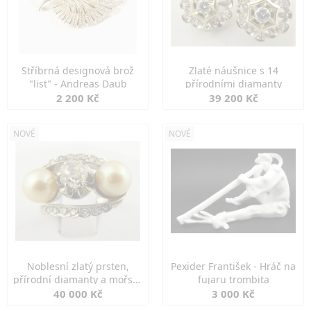
Stříbrná designová brož
Zlaté náušnice s 14
"list" - Andreas Daub
přírodními diamanty
2 200 Kč
39 200 Kč
NOVÉ
NOVÉ
Noblesní zlatý prsten,
Pexider František - Hráč na
přírodní diamanty a mořské
fujaru trombita
perly
40 000 Kč
3 000 Kč