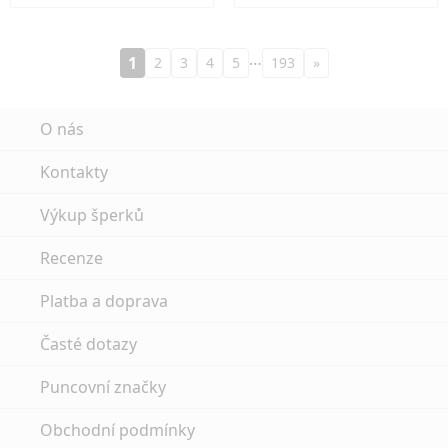
…
1
2
3
4
5
193
»
O nás
Kontakty
Výkup šperků
Recenze
Platba a doprava
Časté dotazy
Puncovní značky
Obchodní podmínky