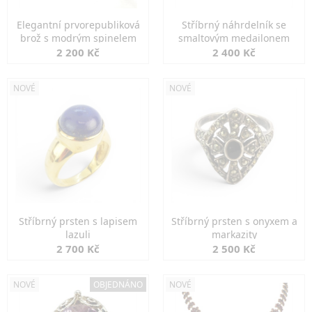
Elegantní prvorepubliková
Stříbrný náhrdelník se
brož s modrým spinelem
smaltovým medailonem
2 200 Kč
2 400 Kč
NOVÉ
NOVÉ
Stříbrný prsten s lapisem
Stříbrný prsten s onyxem a
lazuli
markazity
2 700 Kč
2 500 Kč
NOVÉ
OBJEDNÁNO
NOVÉ