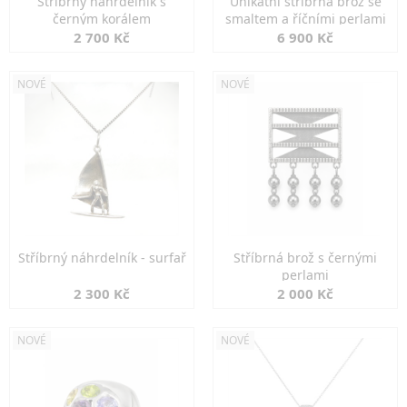
Stříbrný náhrdelník s
Unikátní stříbrná brož se
černým korálem
smaltem a říčními perlami
2 700 Kč
6 900 Kč
NOVÉ
NOVÉ
Stříbrný náhrdelník - surfař
Stříbrná brož s černými
perlami
2 300 Kč
2 000 Kč
NOVÉ
NOVÉ