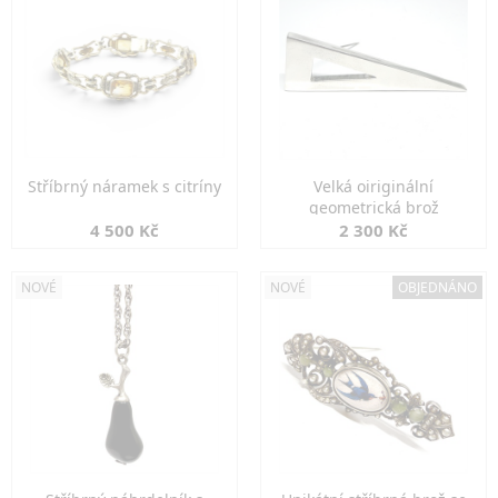
Stříbrný náramek s citríny
Velká oiriginální
geometrická brož
4 500 Kč
2 300 Kč
NOVÉ
NOVÉ
OBJEDNÁNO