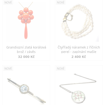
NOVÉ
NOVÉ
Grandiozní zlatá korálová
Čtyřřadý náramek z říčních
brož / závěs
perel - zapínání mašle
32 000 Kč
2 400 Kč
NOVÉ
NOVÉ