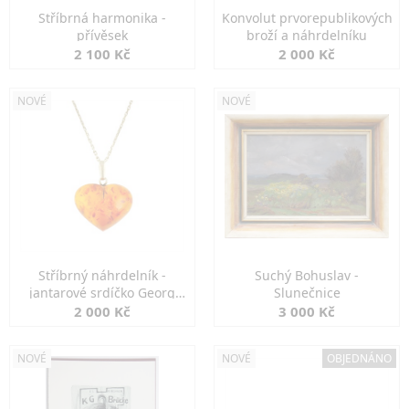
Stříbrná harmonika -
Konvolut prvorepublikových
přívěsek
broží a náhrdelníku
2 100 Kč
2 000 Kč
NOVÉ
NOVÉ
Stříbrný náhrdelník -
Suchý Bohuslav -
jantarové srdíčko Georg
Slunečnice
Kramer
2 000 Kč
3 000 Kč
NOVÉ
NOVÉ
OBJEDNÁNO