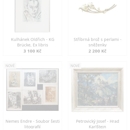
Kulhánek Oldřich - KG
Stříbrná brož s perlami -
Brücke, Ex libris
sněženky
3 100 Kč
2 200 Kč
NOVÉ
NOVÉ
Nemes Endre - Soubor šesti
Petrovický Josef - Hrad
litografií
Karlštejn