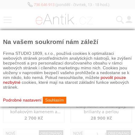
736 646 913
(pondělí - čtvrtek, 13 - 18 hod.)
KATEGORIE
Na vašem soukromí nám záleží
NOVÉ
OBJEDNÁNO
NOVÉ
OBJEDNÁNO
Firma STUDIO 1809, s.r.o., používá cookies k optimalizaci
webových stránek prostřednictvím analytických nástrojů, ke zvýšení
bezpečnosti a pro personalizaci doručovaného obsahu v rámci
webových stránek i cíleného marketingu mimo nich. Cookies jsou
uloženy v naprostém bezpečí vašeho prohlížeče a nedostane se k
nim nikdo, kdo nemá. Pokud nesouhlasíte, můžete
povolit pouze
nezbytné
cookies, které mají na starost základní funkce webových
stránek.
Podrobné nastavení
Souhlasím
Elegantní stříbrná brož s
Zlatý kolier se smaragdy,
koňakovým kamenem a
brilianty a perlou
markazity
2 700 Kč
28 900 Kč
NOVÉ
OBJEDNÁNO
NOVÉ
OBJEDNÁNO