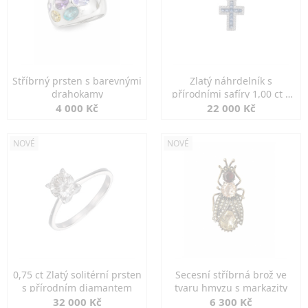
Stříbrný prsten s barevnými
Zlatý náhrdelník s
drahokamy
přírodními safíry 1,00 ct a
diamanty
4 000 Kč
22 000 Kč
NOVÉ
NOVÉ
0,75 ct Zlatý solitérní prsten
Secesní stříbrná brož ve
s přírodním diamantem
tvaru hmyzu s markazity
32 000 Kč
6 300 Kč