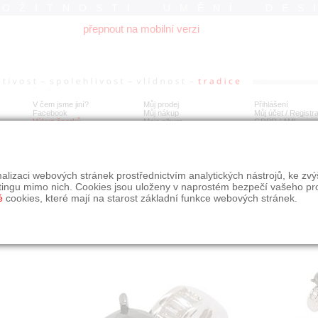
ROŽITNOSTI UMĚNÍ DES
přepnout na mobilní verzi
V čem jsme jiní?
Můj prodej
Přihlášení
Facebook
Můj nákup
Můj účet / Registr
Výkup šperků
Moje album
GDPR
/
AML
tý prsten s diamanty
alizaci webových stránek prostřednictvím analytických nástrojů, ke zv
tingu mimo nich. Cookies jsou uloženy v naprostém bezpečí vašeho pr
é
cookies, které mají na starost základní funkce webových stránek.
Í
MÍSTO EXPEDICE
Počet návštěv: 580
poslat příteli
Praha
uložit do alba
dotaz na prodejce