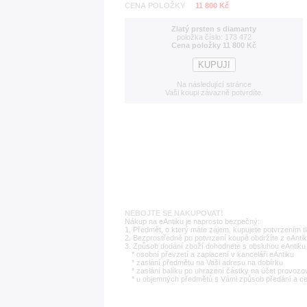
CENA POLOŽKY
11 800 Kč
Zlatý prsten s diamanty
položka číslo: 173 472
Cena položky 11 800 Kč
Na následující stránce
Vaši koupi závazně potvrdíte.
NEBOJTE SE NAKUPOVAT!
Nákup na eAntiku je naprosto bezpečný:
1. Předmět, o který máte zájem, kupujete potvrzením t
2. Bezprostředně po potvrzení koupě obdržíte z eAntik
3. Způsob dodání zboží dohodnete s obsluhou eAntiku 
* osobní převzetí a zaplacení v kanceláři eAntiku
* zaslání předmětu na Vaši adresu na dobírku
* zaslání balíku po uhrazení částky na účet provozo
* u objemných předmětů s Vámi způsob předání a c