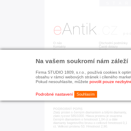
STA
O nás
Obchodní podmínky
Kontakty
Časté dotazy
Recenze
Ceník
Na vašem soukromí nám záleží
Detail položky
č. 173 472
Zla
Firma STUDIO 1809, s.r.o., používá cookies k optim
obsahu v rámci webových stránek i cíleného marke
Pokud nesouhlasíte, můžete
povolit pouze nezbytn
KATEGORIE
HISTORICKÉ OBDOB
prsteny
současnost
Podrobné nastavení
Souhlasím
PODROBNÝ POPIS
Zlatý prsten s černým diamantem a bílými diamanty,
zlato ryzost 585/1000. Hlava prstenu je osazena
černým diamantem o hmotnosti 1,04 ct a dále
diamanty bagetového brusu o celkové hmotnosti 0,1
ct. Velikost prstenu 53. Hmotnost 2,90.