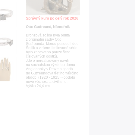
Správný kurs po celý rok 2026!
Otto Gutfreund, Námořník
Bronzová soška byla odlita
z originální sádry Otto
Gutfreunda, kterou posoudil doc.
Šetlík a v rámci limitované série
bylo zhotoveno pouze šest
číslovaných odlitků.
Jde o nerealizovaný návrh
na sochařskou výzdobu domu
Anglobanky v Praze a spadá
do Gutfreundova třetího tvůrčího
období (1920 - 1925) - období
nové věcnosti a civilismu.
Výška 24,4 cm.