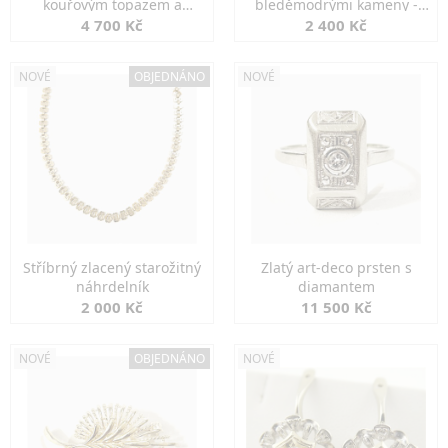
kouřovým topazem a
bleděmodrými kameny -
markazity
jemná elegance
4 700 Kč
2 400 Kč
NOVÉ
OBJEDNÁNO
NOVÉ
Stříbrný zlacený starožitný
Zlatý art-deco prsten s
náhrdelník
diamantem
2 000 Kč
11 500 Kč
NOVÉ
OBJEDNÁNO
NOVÉ