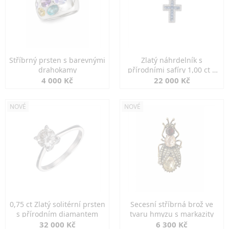
Stříbrný prsten s barevnými
Zlatý náhrdelník s
drahokamy
přírodními safíry 1,00 ct a
diamanty
4 000 Kč
22 000 Kč
NOVÉ
NOVÉ
0,75 ct Zlatý solitérní prsten
Secesní stříbrná brož ve
s přírodním diamantem
tvaru hmyzu s markazity
32 000 Kč
6 300 Kč