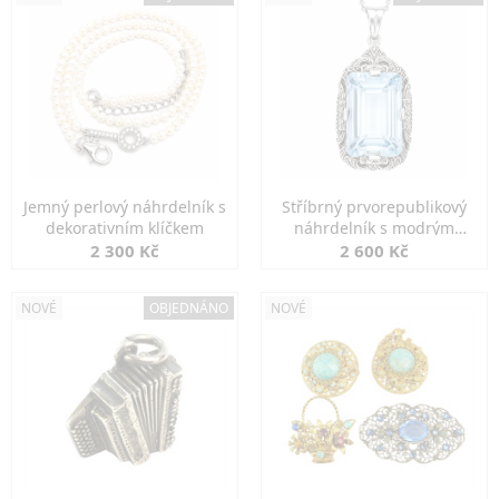
Jemný perlový náhrdelník s
Stříbrný prvorepublikový
dekorativním klíčkem
náhrdelník s modrým
spinelem
2 300 Kč
2 600 Kč
NOVÉ
OBJEDNÁNO
NOVÉ