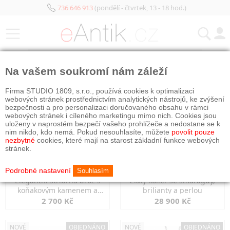
736 646 913
(pondělí - čtvrtek, 13 - 18 hod.)
KATEGORIE
Na vašem soukromí nám záleží
NOVÉ
OBJEDNÁNO
NOVÉ
OBJEDNÁNO
Firma STUDIO 1809, s.r.o., používá cookies k optimalizaci
webových stránek prostřednictvím analytických nástrojů, ke zvýšení
bezpečnosti a pro personalizaci doručovaného obsahu v rámci
webových stránek i cíleného marketingu mimo nich. Cookies jsou
uloženy v naprostém bezpečí vašeho prohlížeče a nedostane se k
nim nikdo, kdo nemá. Pokud nesouhlasíte, můžete
povolit pouze
nezbytné
cookies, které mají na starost základní funkce webových
stránek.
Podrobné nastavení
Souhlasím
Elegantní stříbrná brož s
Zlatý kolier se smaragdy,
koňakovým kamenem a
brilianty a perlou
markazity
2 700 Kč
28 900 Kč
NOVÉ
OBJEDNÁNO
NOVÉ
OBJEDNÁNO