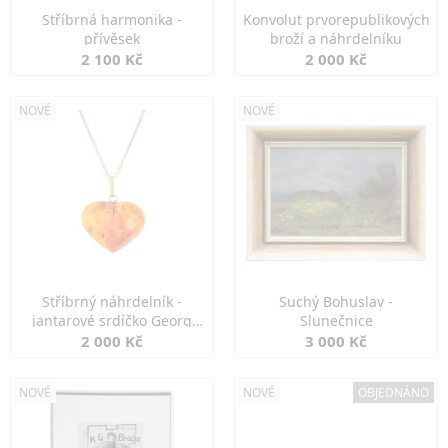
Stříbrná harmonika -
Konvolut prvorepublikových
přívěsek
broží a náhrdelníku
2 100 Kč
2 000 Kč
NOVÉ
NOVÉ
Stříbrný náhrdelník -
Suchý Bohuslav -
jantarové srdíčko Georg
Slunečnice
Kramer
2 000 Kč
3 000 Kč
NOVÉ
NOVÉ
OBJEDNÁNO