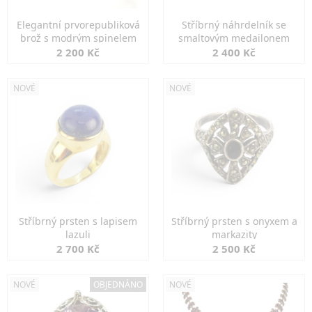
Elegantní prvorepubliková
Stříbrný náhrdelník se
brož s modrým spinelem
smaltovým medailonem
2 200 Kč
2 400 Kč
NOVÉ
NOVÉ
Stříbrný prsten s lapisem
Stříbrný prsten s onyxem a
lazuli
markazity
2 700 Kč
2 500 Kč
NOVÉ
OBJEDNÁNO
NOVÉ