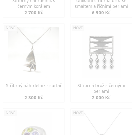
Stříbrný náhrdelník s
Unikátní stříbrná brož se
černým korálem
smaltem a říčními perlami
2 700 Kč
6 900 Kč
NOVÉ
NOVÉ
Stříbrný náhrdelník - surfař
Stříbrná brož s černými
perlami
2 300 Kč
2 000 Kč
NOVÉ
NOVÉ