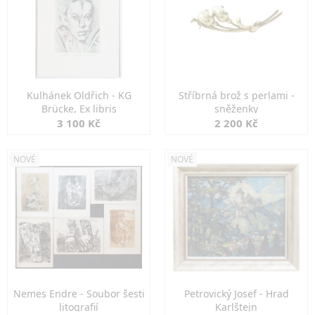
Kulhánek Oldřich - KG
Stříbrná brož s perlami -
Brücke, Ex libris
sněženky
3 100 Kč
2 200 Kč
NOVÉ
NOVÉ
Nemes Endre - Soubor šesti
Petrovický Josef - Hrad
litografií
Karlštejn