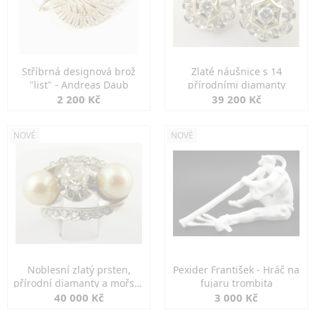
Stříbrná designová brož
Zlaté náušnice s 14
"list" - Andreas Daub
přírodními diamanty
2 200 Kč
39 200 Kč
NOVÉ
NOVÉ
Noblesní zlatý prsten,
Pexider František - Hráč na
přírodní diamanty a mořské
fujaru trombita
perly
40 000 Kč
3 000 Kč