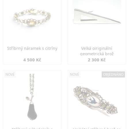
Stříbrný náramek s citríny
Velká oiriginální
geometrická brož
4 500 Kč
2 300 Kč
NOVÉ
NOVÉ
OBJEDNÁNO