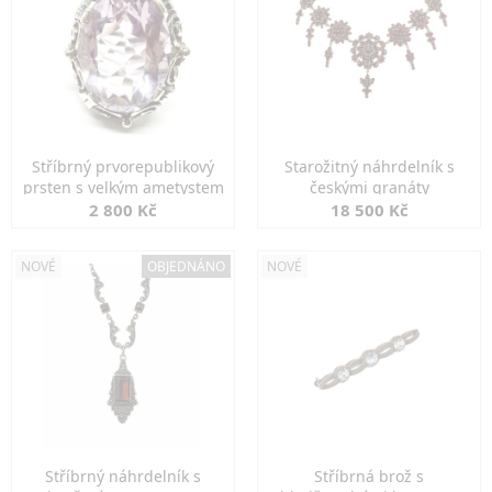
Stříbrný prvorepublikový
Starožitný náhrdelník s
prsten s velkým ametystem
českými granáty
2 800 Kč
18 500 Kč
NOVÉ
OBJEDNÁNO
NOVÉ
Stříbrný náhrdelník s
Stříbrná brož s