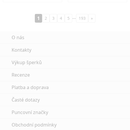
…
1
2
3
4
5
193
»
O nás
Kontakty
Výkup šperků
Recenze
Platba a doprava
Časté dotazy
Puncovní značky
Obchodní podmínky