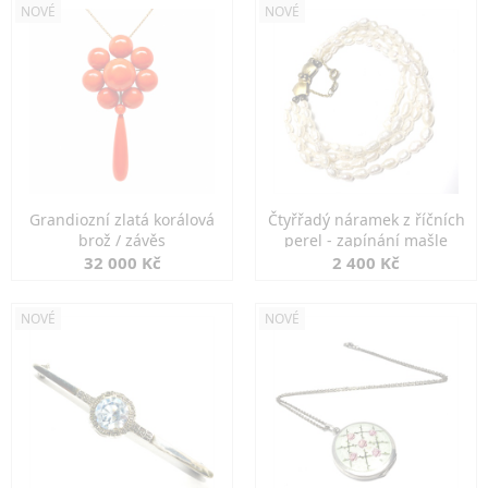
NOVÉ
NOVÉ
Grandiozní zlatá korálová
Čtyřřadý náramek z říčních
brož / závěs
perel - zapínání mašle
32 000 Kč
2 400 Kč
NOVÉ
NOVÉ