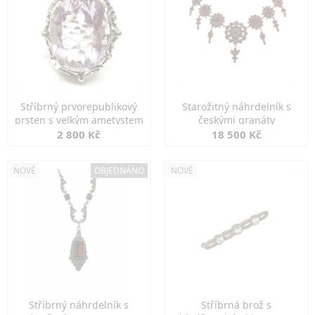
Stříbrný prvorepublikový
Starožitný náhrdelník s
prsten s velkým ametystem
českými granáty
2 800 Kč
18 500 Kč
NOVÉ
OBJEDNÁNO
NOVÉ
Stříbrný náhrdelník s
Stříbrná brož s