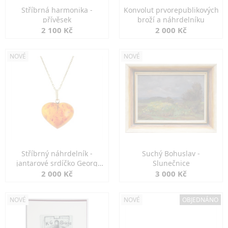
Stříbrná harmonika -
Konvolut prvorepublikových
přívěsek
broží a náhrdelníku
2 100 Kč
2 000 Kč
NOVÉ
NOVÉ
Stříbrný náhrdelník -
Suchý Bohuslav -
jantarové srdíčko Georg
Slunečnice
Kramer
2 000 Kč
3 000 Kč
NOVÉ
NOVÉ
OBJEDNÁNO