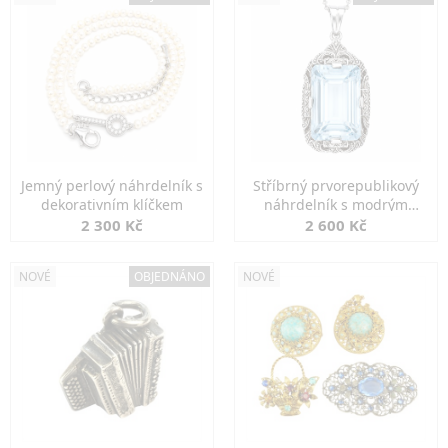
Jemný perlový náhrdelník s
Stříbrný prvorepublikový
dekorativním klíčkem
náhrdelník s modrým
spinelem
2 300 Kč
2 600 Kč
NOVÉ
OBJEDNÁNO
NOVÉ