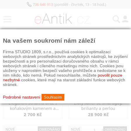
736 646 913
(pondělí - čtvrtek, 13 - 18 hod.)
KATEGORIE
Na vašem soukromí nám záleží
NOVÉ
OBJEDNÁNO
NOVÉ
OBJEDNÁNO
Firma STUDIO 1809, s.r.o., používá cookies k optimalizaci
webových stránek prostřednictvím analytických nástrojů, ke zvýšení
bezpečnosti a pro personalizaci doručovaného obsahu v rámci
webových stránek i cíleného marketingu mimo nich. Cookies jsou
uloženy v naprostém bezpečí vašeho prohlížeče a nedostane se k
nim nikdo, kdo nemá. Pokud nesouhlasíte, můžete
povolit pouze
nezbytné
cookies, které mají na starost základní funkce webových
stránek.
Podrobné nastavení
Souhlasím
Elegantní stříbrná brož s
Zlatý kolier se smaragdy,
koňakovým kamenem a
brilianty a perlou
markazity
2 700 Kč
28 900 Kč
NOVÉ
OBJEDNÁNO
NOVÉ
OBJEDNÁNO