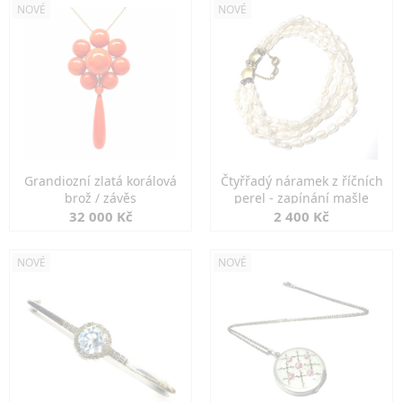
NOVÉ
NOVÉ
Grandiozní zlatá korálová
Čtyřřadý náramek z říčních
brož / závěs
perel - zapínání mašle
32 000 Kč
2 400 Kč
NOVÉ
NOVÉ