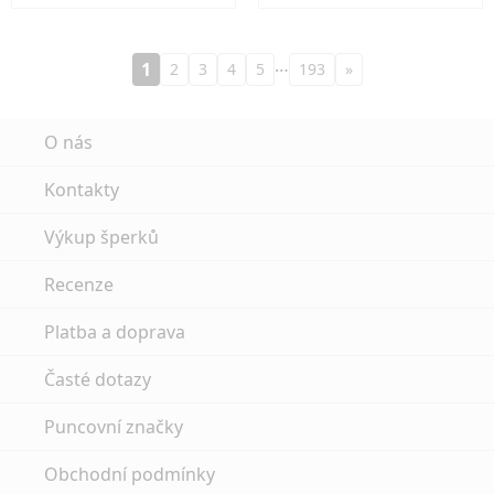
…
1
2
3
4
5
193
»
O nás
Kontakty
Výkup šperků
Recenze
Platba a doprava
Časté dotazy
Puncovní značky
Obchodní podmínky