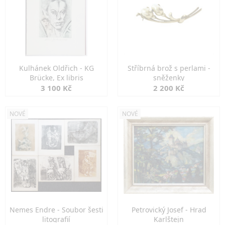
Kulhánek Oldřich - KG
Stříbrná brož s perlami -
Brücke, Ex libris
sněženky
3 100 Kč
2 200 Kč
NOVÉ
NOVÉ
Nemes Endre - Soubor šesti
Petrovický Josef - Hrad
litografií
Karlštejn