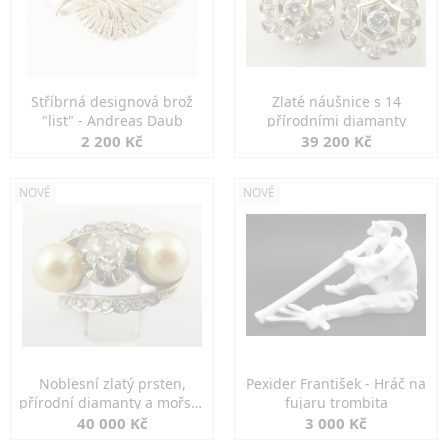
Stříbrná designová brož
Zlaté náušnice s 14
"list" - Andreas Daub
přírodními diamanty
2 200 Kč
39 200 Kč
NOVÉ
NOVÉ
Noblesní zlatý prsten,
Pexider František - Hráč na
přírodní diamanty a mořské
fujaru trombita
perly
40 000 Kč
3 000 Kč