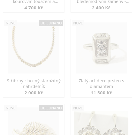
kouřovým topazem a
bleděmodrými kameny -
markazity
jemná elegance
4 700 Kč
2 400 Kč
NOVÉ
OBJEDNÁNO
NOVÉ
Stříbrný zlacený starožitný
Zlatý art-deco prsten s
náhrdelník
diamantem
2 000 Kč
11 500 Kč
NOVÉ
OBJEDNÁNO
NOVÉ