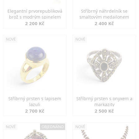
Elegantní prvorepubliková
Stříbrný náhrdelník se
brož s modrým spinelem
smaltovým medailonem
2 200 Kč
2 400 Kč
NOVÉ
NOVÉ
Stříbrný prsten s lapisem
Stříbrný prsten s onyxem a
lazuli
markazity
2 700 Kč
2 500 Kč
NOVÉ
OBJEDNÁNO
NOVÉ