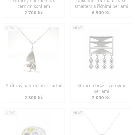
Stříbrný náhrdelník s
Unikátní stříbrná brož se
černým korálem
smaltem a říčními perlami
2 700 Kč
6 900 Kč
NOVÉ
NOVÉ
Stříbrný náhrdelník - surfař
Stříbrná brož s černými
perlami
2 300 Kč
2 000 Kč
NOVÉ
NOVÉ