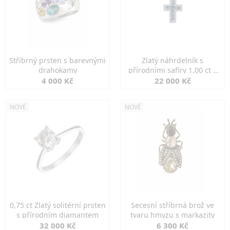
Stříbrný prsten s barevnými
Zlatý náhrdelník s
drahokamy
přírodními safíry 1,00 ct a
diamanty
4 000 Kč
22 000 Kč
NOVÉ
NOVÉ
0,75 ct Zlatý solitérní prsten
Secesní stříbrná brož ve
s přírodním diamantem
tvaru hmyzu s markazity
32 000 Kč
6 300 Kč