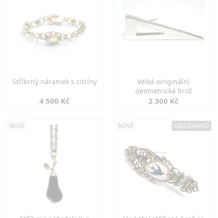
Stříbrný náramek s citríny
Velká oiriginální
geometrická brož
4 500 Kč
2 300 Kč
NOVÉ
NOVÉ
OBJEDNÁNO