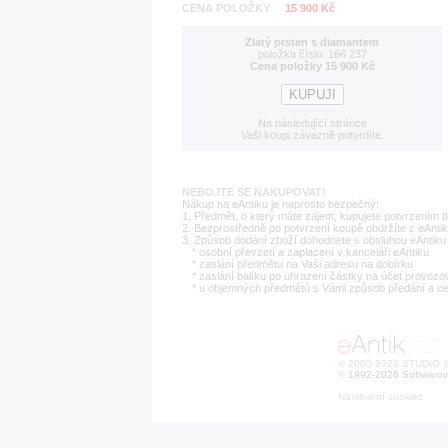
CENA POLOŽKY
15 900 Kč
Zlatý prsten s diamantem
položka číslo: 166 237
Cena položky 15 900 Kč
Na následující stránce
Vaši koupi závazně potvrdíte.
NEBOJTE SE NAKUPOVAT!
Nákup na eAntiku je naprosto bezpečný:
1. Předmět, o který máte zájem, kupujete potvrzením t
2. Bezprostředně po potvrzení koupě obdržíte z eAntik
3. Způsob dodání zboží dohodnete s obsluhou eAntiku 
* osobní převzetí a zaplacení v kanceláři eAntiku
* zaslání předmětu na Vaši adresu na dobírku
* zaslání balíku po uhrazení částky na účet provozo
* u objemných předmětů s Vámi způsob předání a c
© 2003-2026 STUDIO 18
©
1992-2026 Softwarov
Nastavení cookies