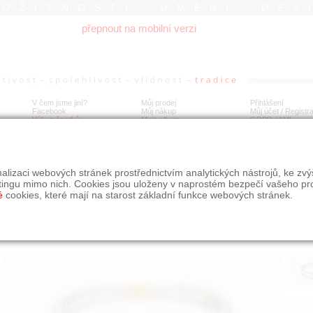
ROŽITNOSTI UMĚNÍ DES
přepnout na mobilní verzi
V čem jsme jiní?
Můj prodej
Přihlášení
Facebook
Můj nákup
Můj účet / Registr
Výkup šperků
Moje album
GDPR
/
AML
tý prsten s diamantem
alizaci webových stránek prostřednictvím analytických nástrojů, ke zv
tingu mimo nich. Cookies jsou uloženy v naprostém bezpečí vašeho pr
é
cookies, které mají na starost základní funkce webových stránek.
Í
MÍSTO EXPEDICE
Počet návštěv: 932
poslat příteli
Praha
uložit do alba
dotaz na prodejce