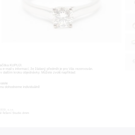
lačítka KUPUJI.
u e-mail s informací, že žádaný předmět je pro Vás rezervován.
v dalším kroku objednávky. Můžete zvolit například:
vatele
enu dohodneme individuálně
09, s.r.o.
é řešení Studio dmm