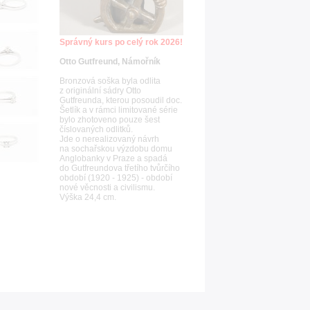
Správný kurs po celý rok 2026!
Otto Gutfreund, Námořník
Bronzová soška byla odlita
z originální sádry Otto
Gutfreunda, kterou posoudil doc.
Šetlík a v rámci limitované série
bylo zhotoveno pouze šest
číslovaných odlitků.
Jde o nerealizovaný návrh
na sochařskou výzdobu domu
Anglobanky v Praze a spadá
do Gutfreundova třetího tvůrčího
období (1920 - 1925) - období
nové věcnosti a civilismu.
Výška 24,4 cm.