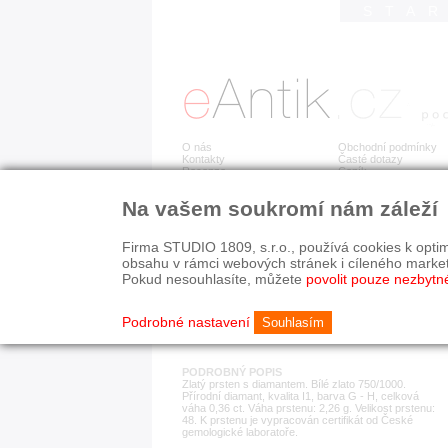
STA
O nás
Obchodní podmínky
Kontakty
Časté dotazy
Recenze
Ceník
Na vašem soukromí nám záleží
Detail položky
č. 166 237
Zla
Firma STUDIO 1809, s.r.o., používá cookies k optim
obsahu v rámci webových stránek i cíleného marke
Pokud nesouhlasíte, můžete
povolit pouze nezbytn
KATEGORIE
HISTORICKÉ OBDOB
prsteny
současnost
Podrobné nastavení
Souhlasím
PODROBNÝ POPIS
Zlatý prsten s diamantem. Bílé zlato 750/1000.
Přírodní diamant, kvalita I1, barva G - H, celková
váha 0,36 ct. Váha prstenu: 2,26 g. Velikost prstenu:
48. K prstenu je vypracován certifikát od České
gemologické laboratoře.