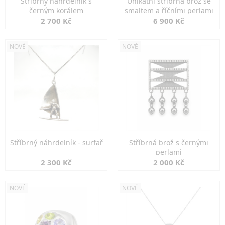
Stříbrný náhrdelník s
Unikátní stříbrná brož se
černým korálem
smaltem a říčními perlami
2 700 Kč
6 900 Kč
NOVÉ
NOVÉ
Stříbrný náhrdelník - surfař
Stříbrná brož s černými
perlami
2 300 Kč
2 000 Kč
NOVÉ
NOVÉ