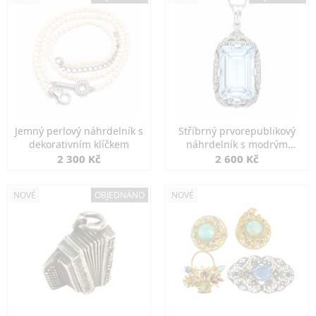
Jemný perlový náhrdelník s
Stříbrný prvorepublikový
dekorativním klíčkem
náhrdelník s modrým
spinelem
2 300 Kč
2 600 Kč
NOVÉ
OBJEDNÁNO
NOVÉ