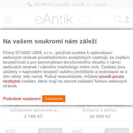
736 646 913
(pondělí - čtvrtek, 13 - 18 hod.)
KATEGORIE
Na vašem soukromí nám záleží
NOVÉ
OBJEDNÁNO
NOVÉ
OBJEDNÁNO
Firma STUDIO 1809, s.r.o., používá cookies k optimalizaci
webových stránek prostřednictvím analytických nástrojů, ke zvýšení
bezpečnosti a pro personalizaci doručovaného obsahu v rámci
webových stránek i cíleného marketingu mimo nich. Cookies jsou
uloženy v naprostém bezpečí vašeho prohlížeče a nedostane se k
nim nikdo, kdo nemá. Pokud nesouhlasíte, můžete
povolit pouze
nezbytné
cookies, které mají na starost základní funkce webových
stránek.
Podrobné nastavení
Souhlasím
Elegantní stříbrná brož s
Zlatý kolier se smaragdy,
koňakovým kamenem a
brilianty a perlou
markazity
2 700 Kč
28 900 Kč
NOVÉ
OBJEDNÁNO
NOVÉ
OBJEDNÁNO