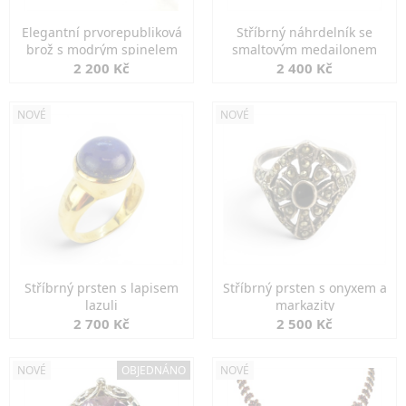
Elegantní prvorepubliková
Stříbrný náhrdelník se
brož s modrým spinelem
smaltovým medailonem
2 200 Kč
2 400 Kč
NOVÉ
NOVÉ
Stříbrný prsten s lapisem
Stříbrný prsten s onyxem a
lazuli
markazity
2 700 Kč
2 500 Kč
NOVÉ
OBJEDNÁNO
NOVÉ