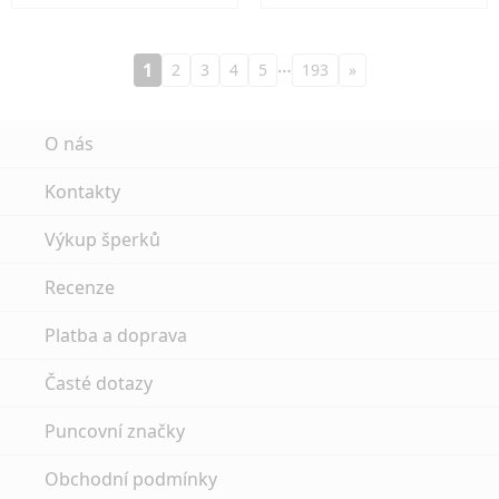
…
1
2
3
4
5
193
»
O nás
Kontakty
Výkup šperků
Recenze
Platba a doprava
Časté dotazy
Puncovní značky
Obchodní podmínky