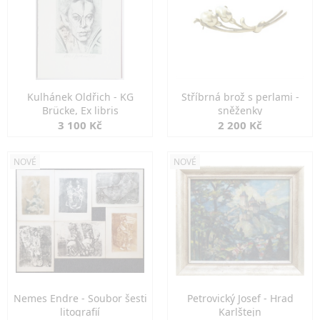
Kulhánek Oldřich - KG
Stříbrná brož s perlami -
Brücke, Ex libris
sněženky
3 100 Kč
2 200 Kč
NOVÉ
NOVÉ
Nemes Endre - Soubor šesti
Petrovický Josef - Hrad
litografií
Karlštejn