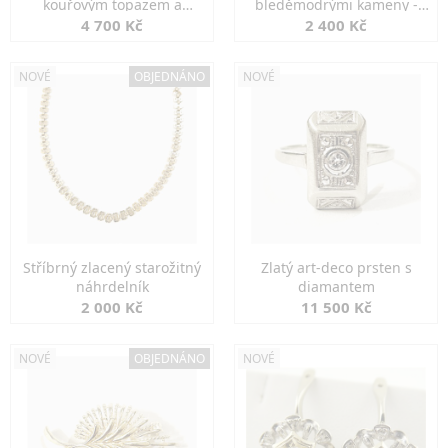
kouřovým topazem a
bleděmodrými kameny -
markazity
jemná elegance
4 700 Kč
2 400 Kč
NOVÉ
OBJEDNÁNO
NOVÉ
Stříbrný zlacený starožitný
Zlatý art-deco prsten s
náhrdelník
diamantem
2 000 Kč
11 500 Kč
NOVÉ
OBJEDNÁNO
NOVÉ