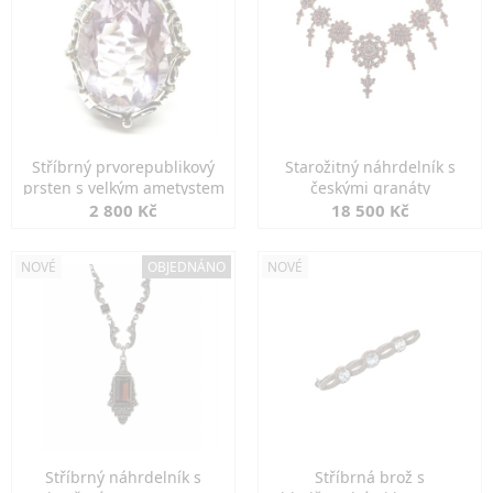
Stříbrný prvorepublikový
Starožitný náhrdelník s
prsten s velkým ametystem
českými granáty
2 800 Kč
18 500 Kč
NOVÉ
OBJEDNÁNO
NOVÉ
Stříbrný náhrdelník s
Stříbrná brož s