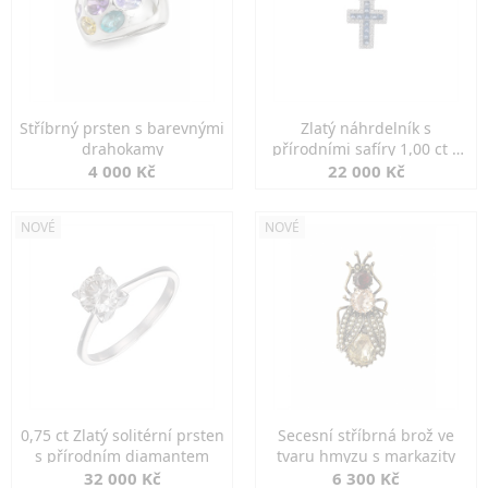
Stříbrný prsten s barevnými
Zlatý náhrdelník s
drahokamy
přírodními safíry 1,00 ct a
diamanty
4 000 Kč
22 000 Kč
NOVÉ
NOVÉ
0,75 ct Zlatý solitérní prsten
Secesní stříbrná brož ve
s přírodním diamantem
tvaru hmyzu s markazity
32 000 Kč
6 300 Kč