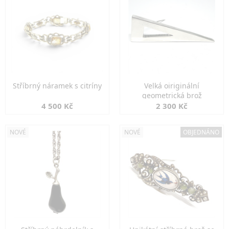
Stříbrný náramek s citríny
Velká oiriginální
geometrická brož
4 500 Kč
2 300 Kč
NOVÉ
NOVÉ
OBJEDNÁNO