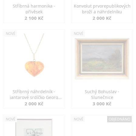
Stříbrná harmonika -
Konvolut prvorepublikových
přívěsek
broží a náhrdelníku
2 100 Kč
2 000 Kč
NOVÉ
NOVÉ
Stříbrný náhrdelník -
Suchý Bohuslav -
jantarové srdíčko Georg
Slunečnice
Kramer
2 000 Kč
3 000 Kč
NOVÉ
NOVÉ
OBJEDNÁNO