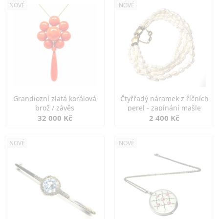
NOVÉ
NOVÉ
Grandiozní zlatá korálová
Čtyřřadý náramek z říčních
brož / závěs
perel - zapínání mašle
32 000 Kč
2 400 Kč
NOVÉ
NOVÉ