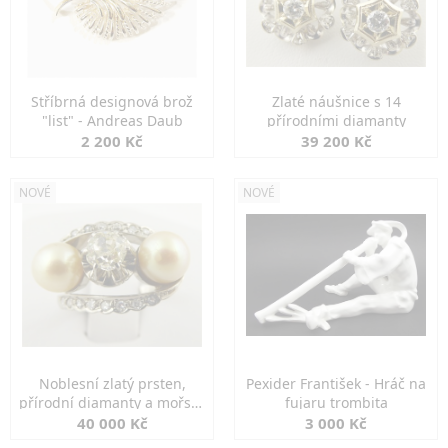
Stříbrná designová brož
Zlaté náušnice s 14
"list" - Andreas Daub
přírodními diamanty
2 200 Kč
39 200 Kč
NOVÉ
NOVÉ
Noblesní zlatý prsten,
Pexider František - Hráč na
přírodní diamanty a mořské
fujaru trombita
perly
40 000 Kč
3 000 Kč