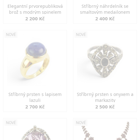
Elegantní prvorepubliková
Stříbrný náhrdelník se
brož s modrým spinelem
smaltovým medailonem
2 200 Kč
2 400 Kč
NOVÉ
NOVÉ
Stříbrný prsten s lapisem
Stříbrný prsten s onyxem a
lazuli
markazity
2 700 Kč
2 500 Kč
NOVÉ
NOVÉ