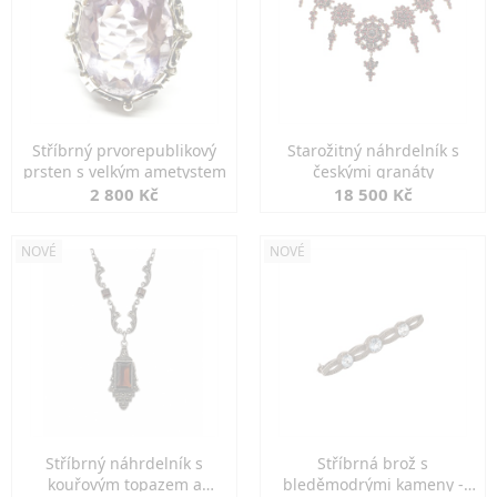
Stříbrný prvorepublikový
Starožitný náhrdelník s
prsten s velkým ametystem
českými granáty
2 800 Kč
18 500 Kč
NOVÉ
NOVÉ
Stříbrný náhrdelník s
Stříbrná brož s
kouřovým topazem a
bleděmodrými kameny -