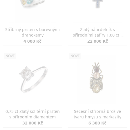
Stříbrný prsten s barevnými
Zlatý náhrdelník s
drahokamy
přírodními safíry 1,00 ct a
diamanty
4 000 Kč
22 000 Kč
NOVÉ
NOVÉ
0,75 ct Zlatý solitérní prsten
Secesní stříbrná brož ve
s přírodním diamantem
tvaru hmyzu s markazity
32 000 Kč
6 300 Kč