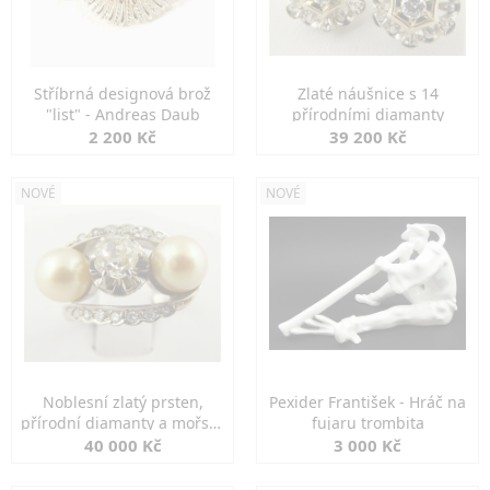
Stříbrná designová brož
Zlaté náušnice s 14
"list" - Andreas Daub
přírodními diamanty
2 200 Kč
39 200 Kč
NOVÉ
NOVÉ
Noblesní zlatý prsten,
Pexider František - Hráč na
přírodní diamanty a mořské
fujaru trombita
perly
40 000 Kč
3 000 Kč