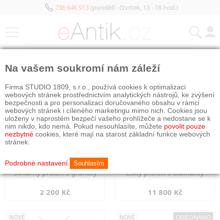
736 646 913
(pondělí - čtvrtek, 13 - 18 hod.)
KATEGORIE
Na vašem soukromí nám záleží
NOVÉ
NOVÉ
Firma STUDIO 1809, s.r.o., používá cookies k optimalizaci
webových stránek prostřednictvím analytických nástrojů, ke zvýšení
bezpečnosti a pro personalizaci doručovaného obsahu v rámci
webových stránek i cíleného marketingu mimo nich. Cookies jsou
uloženy v naprostém bezpečí vašeho prohlížeče a nedostane se k
nim nikdo, kdo nemá. Pokud nesouhlasíte, můžete
povolit pouze
nezbytné
cookies, které mají na starost základní funkce webových
stránek.
Podrobné nastavení
Souhlasím
Stříbrný prsten s granáty
Zlatý prsten s diamanty
2 200 Kč
11 800 Kč
NOVÉ
NOVÉ
OBJEDNÁNO