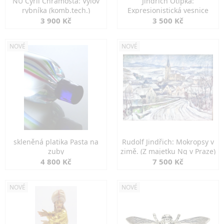
NU Cyril Chramosta: Výlov
Jindřich Otipka:
rybníka (komb.tech.)
Expresionistická vesnice
3 900 Kč
3 500 Kč
NOVÉ
NOVÉ
skleněná platika Pasta na
Rudolf Jindřich: Mokropsy v
zuby
zimě. (Z majetku Ng v Praze)
4 800 Kč
7 500 Kč
NOVÉ
NOVÉ