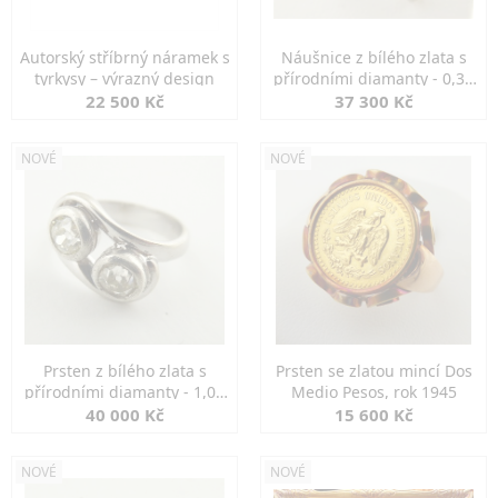
Autorský stříbrný náramek s
Náušnice z bílého zlata s
tyrkysy – výrazný design
přírodními diamanty - 0,30
ct
22 500 Kč
37 300 Kč
NOVÉ
NOVÉ
Prsten z bílého zlata s
Prsten se zlatou mincí Dos
přírodními diamanty - 1,00
Medio Pesos, rok 1945
ct
40 000 Kč
15 600 Kč
NOVÉ
NOVÉ