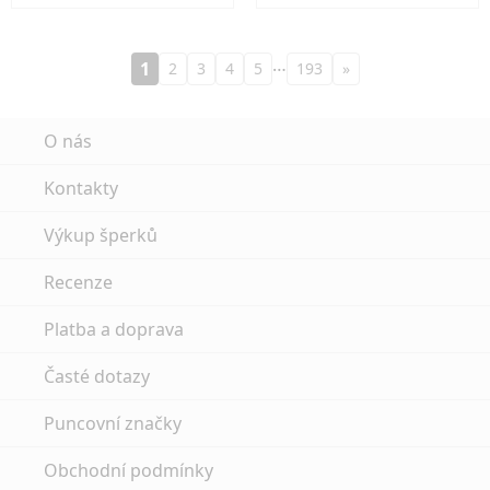
…
1
2
3
4
5
193
»
O nás
Kontakty
Výkup šperků
Recenze
Platba a doprava
Časté dotazy
Puncovní značky
Obchodní podmínky