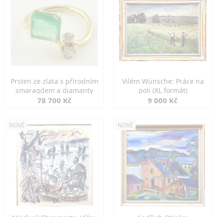
Prsten ze zlata s přírodním
Vilém Wünsche: Práce na
smaragdem a diamanty
poli (XL formát)
78 700 Kč
9 000 Kč
NOVÉ
NOVÉ