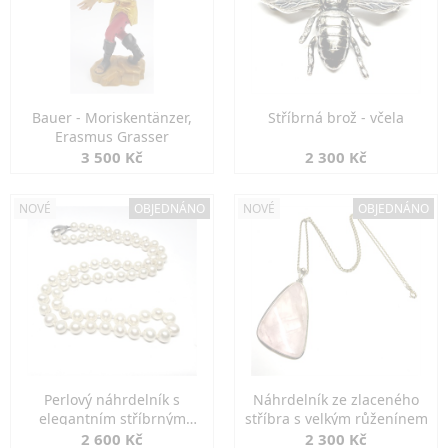
Bauer - Moriskentänzer,
Stříbrná brož - včela
Erasmus Grasser
3 500 Kč
2 300 Kč
NOVÉ
OBJEDNÁNO
NOVÉ
OBJEDNÁNO
Perlový náhrdelník s
Náhrdelník ze zlaceného
elegantním stříbrným
stříbra s velkým růženínem
zapínáním
2 600 Kč
2 300 Kč