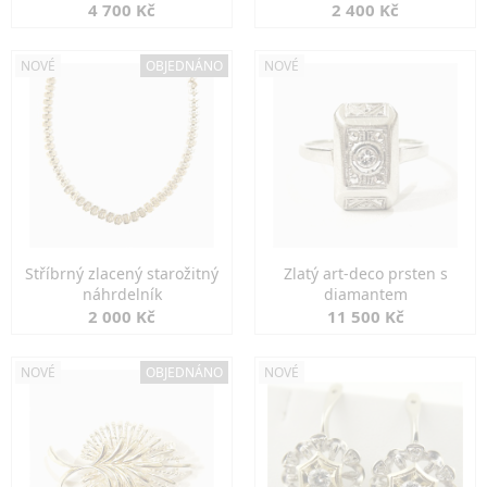
markazity
jemná elegance
4 700 Kč
2 400 Kč
NOVÉ
OBJEDNÁNO
NOVÉ
Stříbrný zlacený starožitný
Zlatý art-deco prsten s
náhrdelník
diamantem
2 000 Kč
11 500 Kč
NOVÉ
OBJEDNÁNO
NOVÉ