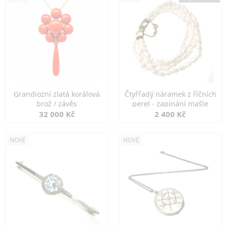
Grandiozní zlatá korálová
Čtyřřadý náramek z říčních
brož / závěs
perel - zapínání mašle
32 000 Kč
2 400 Kč
NOVÉ
NOVÉ