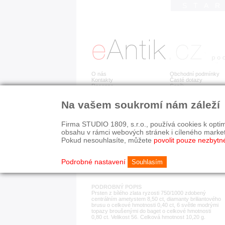
STA
O nás
Obchodní podmínky
Kontakty
Časté dotazy
Recenze
Ceník
Na vašem soukromí nám záleží
Detail položky
č. 173 299
Zla
Firma STUDIO 1809, s.r.o., používá cookies k optim
obsahu v rámci webových stránek i cíleného marke
Pokud nesouhlasíte, můžete
povolit pouze nezbytn
KATEGORIE
HISTORICKÉ OBDOB
prsteny
současnost
Podrobné nastavení
Souhlasím
PODROBNÝ POPIS
Prsten z bílého zlata ryzosti 750/1000 zdobený
centrálním ametystem 8,50 ct, diamanty briliantového
brusu o celkové hmotnosti 0,40 ct, 6 světle modrými
topazy broušenými do baget o celkové hmotnosti
0,80 ct. Velikost 56. Celková hmotnost 10,20 g.