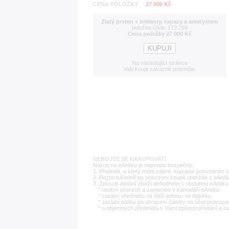
CENA POLOŽKY
27 000 Kč
Zlatý prsten s brilianty, topazy a ametystem
položka číslo: 173 299
Cena položky 27 000 Kč
Na následující stránce
Vaši koupi závazně potvrdíte.
NEBOJTE SE NAKUPOVAT!
Nákup na eAntiku je naprosto bezpečný:
1. Předmět, o který máte zájem, kupujete potvrzením t
2. Bezprostředně po potvrzení koupě obdržíte z eAntik
3. Způsob dodání zboží dohodnete s obsluhou eAntiku 
* osobní převzetí a zaplacení v kanceláři eAntiku
* zaslání předmětu na Vaši adresu na dobírku
* zaslání balíku po uhrazení částky na účet provozo
* u objemných předmětů s Vámi způsob předání a c