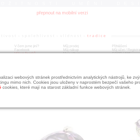
ROŽITNOSTI UMĚNÍ DES
přepnout na mobilní verzi
V čem jsme jiní?
Můj prodej
Přihlášení
Facebook
Můj nákup
Můj účet / Registr
Výkup šperků
Moje album
GDPR
/
AML
tý prsten s brilianty, topazy a ametystem
alizaci webových stránek prostřednictvím analytických nástrojů, ke zv
tingu mimo nich. Cookies jsou uloženy v naprostém bezpečí vašeho pr
é
cookies, které mají na starost základní funkce webových stránek.
Í
MÍSTO EXPEDICE
Počet návštěv: 707
poslat příteli
Praha
uložit do alba
dotaz na prodejce