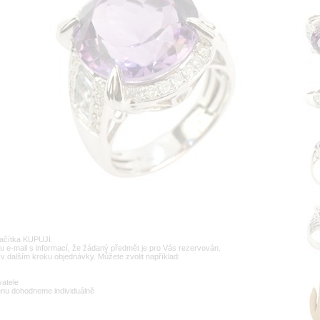
lačítka KUPUJI.
u e-mail s informací, že žádaný předmět je pro Vás rezervován.
v dalším kroku objednávky. Můžete zvolit například:
vatele
enu dohodneme individuálně