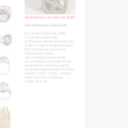
Správný kurs po celý rok 2026!
Otto Gutfreund, Námořník
Bronzová soška byla odlita
z originální sádry Otto
Gutfreunda, kterou posoudil doc.
Šetlík a v rámci limitované série
bylo zhotoveno pouze šest
číslovaných odlitků.
Jde o nerealizovaný návrh
na sochařskou výzdobu domu
Anglobanky v Praze a spadá
do Gutfreundova třetího tvůrčího
období (1920 - 1925) - období
nové věcnosti a civilismu.
Výška 24,4 cm.