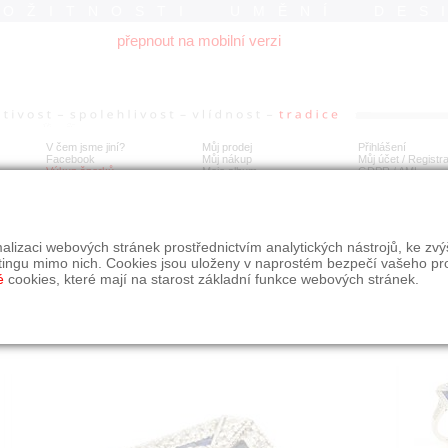
ROŽITNOSTI UMĚNÍ DES
přepnout na mobilní verzi
V čem jsme jiní?
Můj prodej
Přihlášení
Facebook
Můj nákup
Můj účet / Registr
Výkup šperků
Moje album
GDPR
/
AML
tý prsten s brilianty a safíry
alizaci webových stránek prostřednictvím analytických nástrojů, ke zv
tingu mimo nich. Cookies jsou uloženy v naprostém bezpečí vašeho pr
é
cookies, které mají na starost základní funkce webových stránek.
Í
MÍSTO EXPEDICE
Počet návštěv: 579
poslat příteli
Praha
uložit do alba
dotaz na prodejce