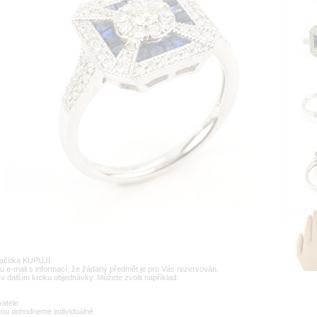
lačítka KUPUJI.
u e-mail s informací, že žádaný předmět je pro Vás rezervován.
v dalším kroku objednávky. Můžete zvolit například:
vatele
enu dohodneme individuálně