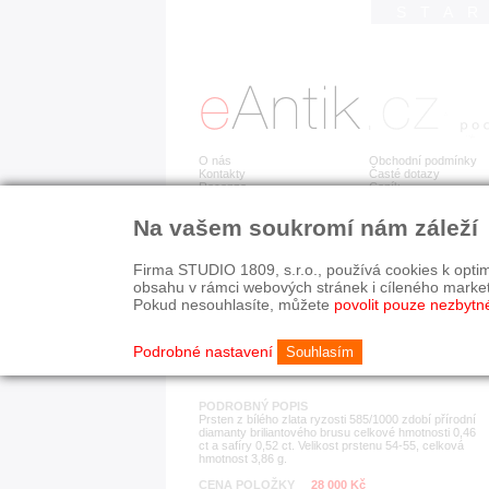
STA
O nás
Obchodní podmínky
Kontakty
Časté dotazy
Recenze
Ceník
Na vašem soukromí nám záleží
Detail položky
č. 165 808
Zla
Firma STUDIO 1809, s.r.o., používá cookies k optim
obsahu v rámci webových stránek i cíleného marke
Pokud nesouhlasíte, můžete
povolit pouze nezbytn
KATEGORIE
HISTORICKÉ OBDOB
prsteny
současnost
Podrobné nastavení
Souhlasím
PODROBNÝ POPIS
Prsten z bílého zlata ryzosti 585/1000 zdobí přírodní
diamanty briliantového brusu celkové hmotnosti 0,46
ct a safíry 0,52 ct. Velikost prstenu 54-55, celková
hmotnost 3,86 g.
CENA POLOŽKY
28 000 Kč