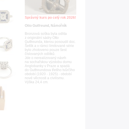
Správný kurs po celý rok 2026!
Otto Gutfreund, Námořník
Bronzová soška byla odlita
z originální sádry Otto
Gutfreunda, kterou posoudil doc.
Šetlík a v rámci limitované série
bylo zhotoveno pouze šest
číslovaných odlitků.
Jde o nerealizovaný návrh
na sochařskou výzdobu domu
Anglobanky v Praze a spadá
do Gutfreundova třetího tvůrčího
období (1920 - 1925) - období
nové věcnosti a civilismu.
Výška 24,4 cm.