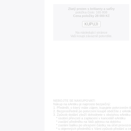
Zlatý prsten s brilianty a safíry
položka číslo: 165 808
Cena položky 28 000 Kč
Na následující stránce
Vaši koupi závazně potvrdíte.
NEBOJTE SE NAKUPOVAT!
Nákup na eAntiku je naprosto bezpečný:
1. Předmět, o který máte zájem, kupujete potvrzením t
2. Bezprostředně po potvrzení koupě obdržíte z eAntik
3. Způsob dodání zboží dohodnete s obsluhou eAntiku 
* osobní převzetí a zaplacení v kanceláři eAntiku
* zaslání předmětu na Vaši adresu na dobírku
* zaslání balíku po uhrazení částky na účet provozo
* u objemných předmětů s Vámi způsob předání a c