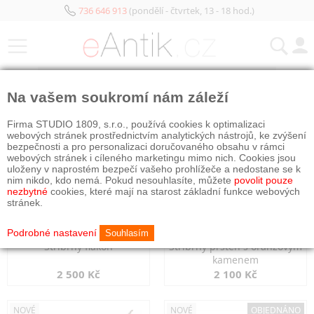
736 646 913
(pondělí - čtvrtek, 13 - 18 hod.)
KATEGORIE
Na vašem soukromí nám záleží
NOVÉ
NOVÉ
Firma STUDIO 1809, s.r.o., používá cookies k optimalizaci
webových stránek prostřednictvím analytických nástrojů, ke zvýšení
bezpečnosti a pro personalizaci doručovaného obsahu v rámci
webových stránek i cíleného marketingu mimo nich. Cookies jsou
uloženy v naprostém bezpečí vašeho prohlížeče a nedostane se k
nim nikdo, kdo nemá. Pokud nesouhlasíte, můžete
povolit pouze
nezbytné
cookies, které mají na starost základní funkce webových
stránek.
Podrobné nastavení
Souhlasím
Stříbrný flakon
Stříbrný prsten s oranžovým
kamenem
2 500 Kč
2 100 Kč
NOVÉ
NOVÉ
OBJEDNÁNO