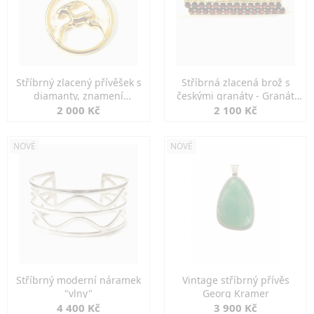
Stříbrný zlacený přívěšek s
Stříbrná zlacená brož s
diamanty, znamení
českými granáty - Granát
KOZOROH
Turnov
2 000 Kč
2 100 Kč
NOVÉ
NOVÉ
Stříbrný moderní náramek
Vintage stříbrný přívěs
"vlny"
Georg Kramer
4 400 Kč
3 900 Kč