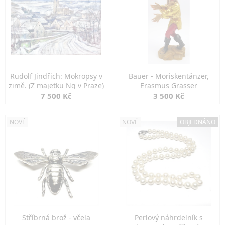
Rudolf Jindřich: Mokropsy v
Bauer - Moriskentänzer,
zimě. (Z majetku Ng v Praze)
Erasmus Grasser
7 500 Kč
3 500 Kč
NOVÉ
NOVÉ
OBJEDNÁNO
Stříbrná brož - včela
Perlový náhrdelník s