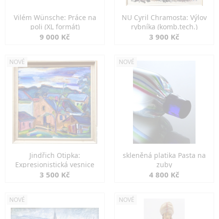
Vilém Wünsche: Práce na
NU Cyril Chramosta: Výlov
poli (XL formát)
rybníka (komb.tech.)
9 000 Kč
3 900 Kč
NOVÉ
NOVÉ
Jindřich Otipka:
skleněná platika Pasta na
Expresionistická vesnice
zuby
3 500 Kč
4 800 Kč
NOVÉ
NOVÉ