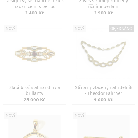
Designový set náhrdelníku s
Závěs s kamejí zdobený
náušnicemi s perlou
říčními perlami
2 400 Kč
2 900 Kč
NOVÉ
NOVÉ
OBJEDNÁNO
Zlatá brož s almandiny a
Stříbrný zlacený náhrdelník
brilianty
- Theodor Fahrner
25 000 Kč
9 000 Kč
NOVÉ
NOVÉ