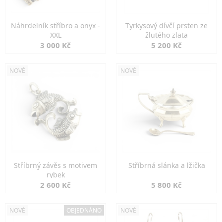
Náhrdelník stříbro a onyx -
Tyrkysový dívčí prsten ze
XXL
žlutého zlata
3 000 Kč
5 200 Kč
NOVÉ
NOVÉ
Stříbrný závěs s motivem
Stříbrná slánka a lžička
rybek
2 600 Kč
5 800 Kč
NOVÉ
OBJEDNÁNO
NOVÉ