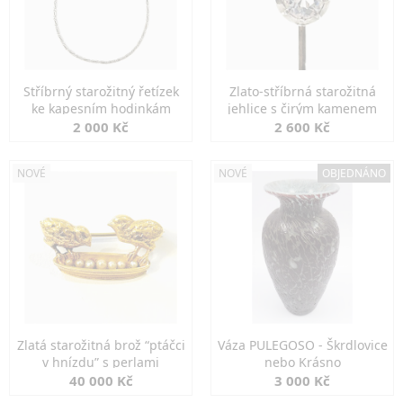
Stříbrný starožitný řetízek
Zlato-stříbrná starožitná
ke kapesním hodinkám
jehlice s čirým kamenem
2 000 Kč
2 600 Kč
NOVÉ
NOVÉ
OBJEDNÁNO
Zlatá starožitná brož “ptáčci
Váza PULEGOSO - Škrdlovice
v hnízdu” s perlami
nebo Krásno
40 000 Kč
3 000 Kč