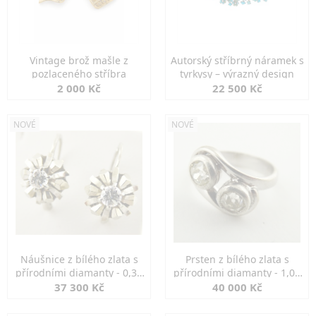
Vintage brož mašle z
Autorský stříbrný náramek s
pozlaceného stříbra
tyrkysy – výrazný design
2 000 Kč
22 500 Kč
NOVÉ
NOVÉ
Náušnice z bílého zlata s
Prsten z bílého zlata s
přírodními diamanty - 0,30
přírodními diamanty - 1,00
ct
ct
37 300 Kč
40 000 Kč