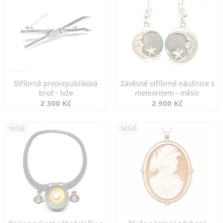
Stříbrná prvorepubliková
Závěsné stříbrné náušnice s
brož - lyže
meteoritem - měsíc
2 300 Kč
2 900 Kč
NOVÉ
NOVÉ