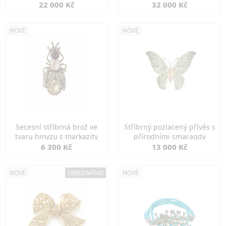
diamanty
22 000 Kč
32 000 Kč
NOVÉ
NOVÉ
Secesní stříbrná brož ve
Stříbrný pozlacený přívěs s
tvaru hmyzu s markazity
přírodními smaragdy
6 300 Kč
13 000 Kč
NOVÉ
OBJEDNÁNO
NOVÉ