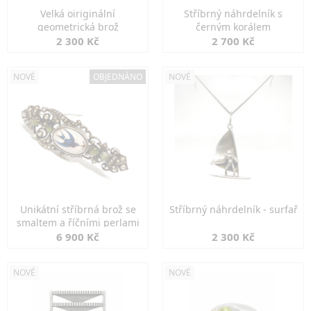
Velká oiriginální
Stříbrný náhrdelník s
geometrická brož
černým korálem
2 300 Kč
2 700 Kč
NOVÉ
OBJEDNÁNO
NOVÉ
Unikátní stříbrná brož se
Stříbrný náhrdelník - surfař
smaltem a říčními perlami
6 900 Kč
2 300 Kč
NOVÉ
NOVÉ