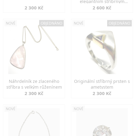
elegantním stříbrným
zapínáním
2 300 Kč
2 600 Kč
NOVÉ
OBJEDNÁNO
NOVÉ
OBJEDNÁNO
Náhrdelník ze zlaceného
Originální stříbrný prsten s
stříbra s velkým růženínem
ametystem
2 300 Kč
2 300 Kč
NOVÉ
NOVÉ