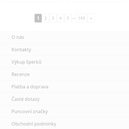
…
1
2
3
4
5
193
»
O nás
Kontakty
Výkup šperků
Recenze
Platba a doprava
Časté dotazy
Puncovní značky
Obchodní podmínky