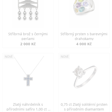
Stříbrná brož s černými
Stříbrný prsten s barevnými
perlami
drahokamy
2 000 Kč
4 000 Kč
NOVÉ
NOVÉ
Zlatý náhrdelník s
0,75 ct Zlatý solitérní prsten
přírodními safíry 1,00 ct a
s přírodním diamantem