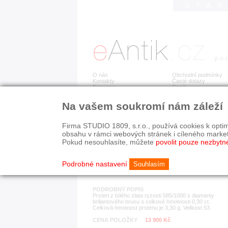
STA
O nás
Obchodní podmínky
Kontakty
Časté dotazy
Recenze
Ceník
Na vašem soukromí nám záleží
Detail položky
č. 178 962
Zla
Firma STUDIO 1809, s.r.o., používá cookies k optim
obsahu v rámci webových stránek i cíleného marke
Pokud nesouhlasíte, můžete
povolit pouze nezbytn
KATEGORIE
HISTORICKÉ OBDOB
prsteny
současnost
Podrobné nastavení
Souhlasím
PODROBNÝ POPIS
Prsten z bílého zlata ryzosti 585/1000 s diamanty
briliantového brusu o celkové hmotnosti 0,30 ct.
Celková hmotnost prstenu je 3,30 g. Velikost 53.
CENA POLOŽKY
13 900 Kč