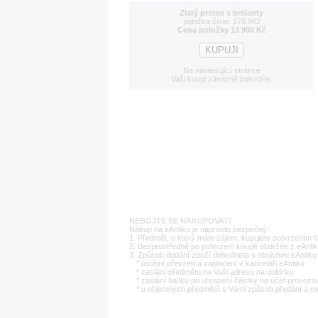
Zlatý prsten s brilianty
položka číslo: 178 962
Cena položky 13 900 Kč
Na následující stránce
Vaši koupi závazně potvrdíte.
NEBOJTE SE NAKUPOVAT!
Nákup na eAntiku je naprosto bezpečný:
1. Předmět, o který máte zájem, kupujete potvrzením t
2. Bezprostředně po potvrzení koupě obdržíte z eAntik
3. Způsob dodání zboží dohodnete s obsluhou eAntiku 
* osobní převzetí a zaplacení v kanceláři eAntiku
* zaslání předmětu na Vaši adresu na dobírku
* zaslání balíku po uhrazení částky na účet provozo
* u objemných předmětů s Vámi způsob předání a c