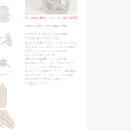
Správný kurs po celý rok 2026!
Otto Gutfreund, Námořník
Bronzová soška byla odlita
z originální sádry Otto
Gutfreunda, kterou posoudil doc.
Šetlík a v rámci limitované série
bylo zhotoveno pouze šest
číslovaných odlitků.
Jde o nerealizovaný návrh
na sochařskou výzdobu domu
Anglobanky v Praze a spadá
do Gutfreundova třetího tvůrčího
období (1920 - 1925) - období
nové věcnosti a civilismu.
Výška 24,4 cm.