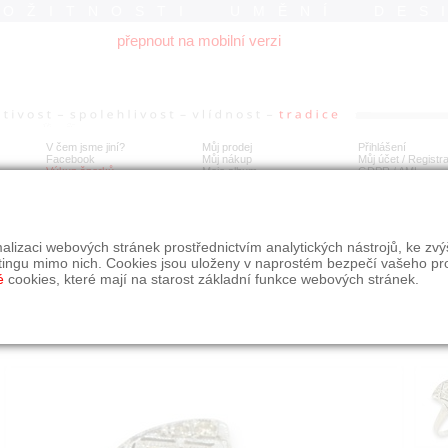
ROŽITNOSTI UMĚNÍ DES
přepnout na mobilní verzi
V čem jsme jiní?
Můj prodej
Přihlášení
Facebook
Můj nákup
Můj účet / Registr
Výkup šperků
Moje album
GDPR
/
AML
tý prsten s brilianty
alizaci webových stránek prostřednictvím analytických nástrojů, ke zv
tingu mimo nich. Cookies jsou uloženy v naprostém bezpečí vašeho pr
é
cookies, které mají na starost základní funkce webových stránek.
Í
MÍSTO EXPEDICE
Počet návštěv: 415
poslat příteli
Praha
uložit do alba
dotaz na prodejce