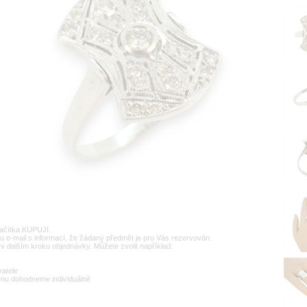
lačítka KUPUJI.
u e-mail s informací, že žádaný předmět je pro Vás rezervován.
v dalším kroku objednávky. Můžete zvolit například:
vatele
enu dohodneme individuálně