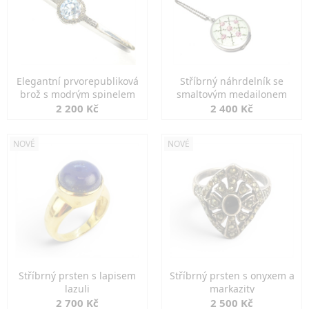
Elegantní prvorepubliková
Stříbrný náhrdelník se
brož s modrým spinelem
smaltovým medailonem
2 200 Kč
2 400 Kč
NOVÉ
NOVÉ
Stříbrný prsten s lapisem
Stříbrný prsten s onyxem a
lazuli
markazity
2 700 Kč
2 500 Kč