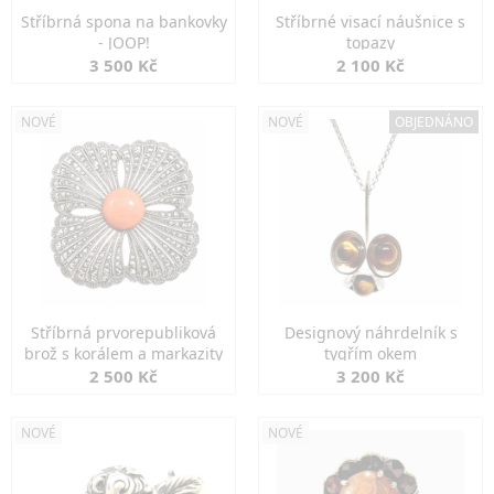
Stříbrná spona na bankovky
Stříbrné visací náušnice s
- JOOP!
topazy
3 500 Kč
2 100 Kč
NOVÉ
NOVÉ
OBJEDNÁNO
Stříbrná prvorepubliková
Designový náhrdelník s
brož s korálem a markazity
tygřím okem
2 500 Kč
3 200 Kč
NOVÉ
NOVÉ