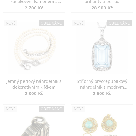
koňakovým kamenem a
brilianty a perlou
markazity
2 700 Kč
28 900 Kč
NOVÉ
OBJEDNÁNO
NOVÉ
OBJEDNÁNO
Jemný perlový náhrdelník s
Stříbrný prvorepublikový
dekorativním klíčkem
náhrdelník s modrým
spinelem
2 300 Kč
2 600 Kč
NOVÉ
OBJEDNÁNO
NOVÉ