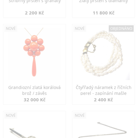
Stříbrný prsten s granáty
Zlatý prsten s diamanty
2 200 Kč
11 800 Kč
NOVÉ
NOVÉ
OBJEDNÁNO
Grandiozní zlatá korálová
Čtyřřadý náramek z říčních
brož / závěs
perel - zapínání mašle
32 000 Kč
2 400 Kč
NOVÉ
NOVÉ