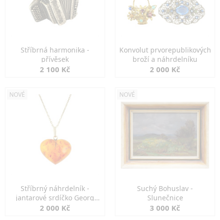
Stříbrná harmonika -
Konvolut prvorepublikových
přívěsek
broží a náhrdelníku
2 100 Kč
2 000 Kč
NOVÉ
NOVÉ
Stříbrný náhrdelník -
Suchý Bohuslav -
jantarové srdíčko Georg
Slunečnice
Kramer
2 000 Kč
3 000 Kč