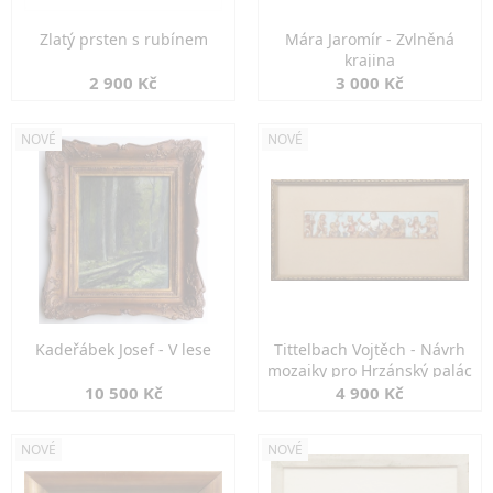
Zlatý prsten s rubínem
Mára Jaromír - Zvlněná
krajina
2 900 Kč
3 000 Kč
NOVÉ
NOVÉ
Kadeřábek Josef - V lese
Tittelbach Vojtěch - Návrh
mozaiky pro Hrzánský palác
10 500 Kč
4 900 Kč
NOVÉ
NOVÉ