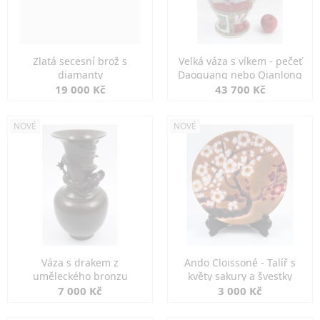
Zlatá secesní brož s
Velká váza s víkem - pečeť
diamanty
Daoguang nebo Qianlong
19 000 Kč
43 700 Kč
NOVÉ
NOVÉ
Váza s drakem z
Ando Cloissoné - Talíř s
uměleckého bronzu
květy sakury a švestky
7 000 Kč
3 000 Kč