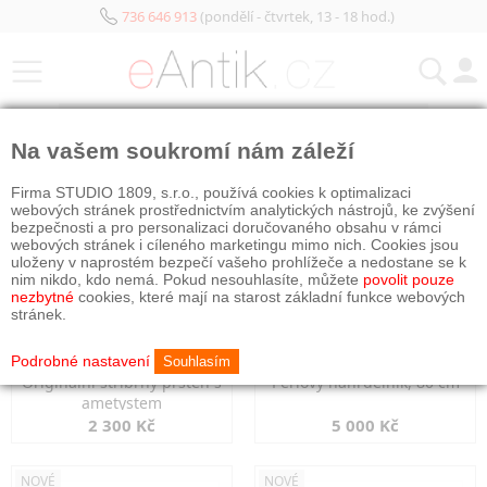
736 646 913
(pondělí - čtvrtek, 13 - 18 hod.)
KATEGORIE
Na vašem soukromí nám záleží
NOVÉ
NOVÉ
Firma STUDIO 1809, s.r.o., používá cookies k optimalizaci
webových stránek prostřednictvím analytických nástrojů, ke zvýšení
bezpečnosti a pro personalizaci doručovaného obsahu v rámci
webových stránek i cíleného marketingu mimo nich. Cookies jsou
uloženy v naprostém bezpečí vašeho prohlížeče a nedostane se k
nim nikdo, kdo nemá. Pokud nesouhlasíte, můžete
povolit pouze
nezbytné
cookies, které mají na starost základní funkce webových
stránek.
Podrobné nastavení
Souhlasím
Originální stříbrný prsten s
Perlový náhrdelník, 80 cm
ametystem
2 300 Kč
5 000 Kč
NOVÉ
NOVÉ