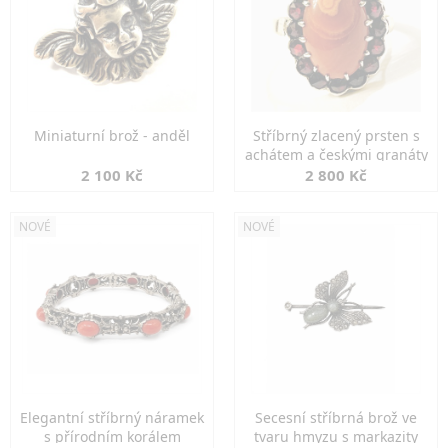
Miniaturní brož - anděl
Stříbrný zlacený prsten s
achátem a českými granáty
2 100 Kč
2 800 Kč
NOVÉ
NOVÉ
Elegantní stříbrný náramek
Secesní stříbrná brož ve
s přírodním korálem
tvaru hmyzu s markazity