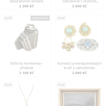
dekorativním klíčkem
náhrdelník s modrým
spinelem
2 300 Kč
2 600 Kč
NOVÉ
OBJEDNÁNO
NOVÉ
Stříbrná harmonika -
Konvolut prvorepublikových
přívěsek
broží a náhrdelníku
2 100 Kč
2 000 Kč
NOVÉ
NOVÉ