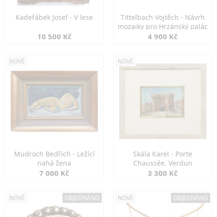
Kadeřábek Josef - V lese
Tittelbach Vojtěch - Návrh
mozaiky pro Hrzánský palác
10 500 Kč
4 900 Kč
NOVÉ
NOVÉ
Mudroch Bedřich - Ležící
Skála Karel - Porte
nahá žena
Chaussée, Verdun
7 000 Kč
3 300 Kč
NOVÉ
OBJEDNÁNO
NOVÉ
OBJEDNÁNO