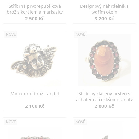
Stříbrná prvorepubliková
Designový náhrdelník s
brož s korálem a markazity
tygřím okem
2 500 Kč
3 200 Kč
NOVÉ
NOVÉ
Miniaturní brož - anděl
Stříbrný zlacený prsten s
achátem a českými granáty
2 100 Kč
2 800 Kč
NOVÉ
NOVÉ