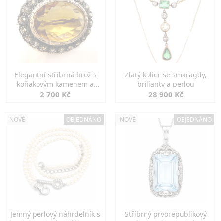
Elegantní stříbrná brož s
Zlatý kolier se smaragdy,
koňakovým kamenem a
brilianty a perlou
markazity
2 700 Kč
28 900 Kč
NOVÉ
OBJEDNÁNO
NOVÉ
OBJEDNÁNO
Jemný perlový náhrdelník s
Stříbrný prvorepublikový