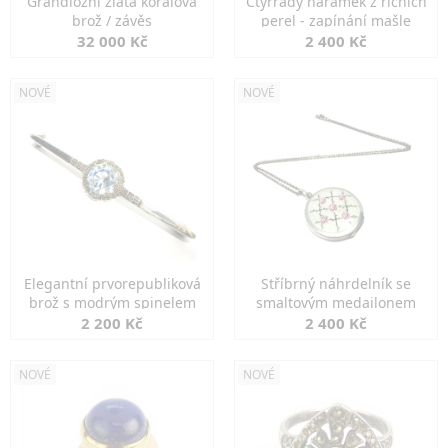
Grandiozní zlatá korálová
Čtyřřadý náramek z říčních
brož / závěs
perel - zapínání mašle
32 000 Kč
2 400 Kč
NOVÉ
NOVÉ
Elegantní prvorepubliková
Stříbrný náhrdelník se
brož s modrým spinelem
smaltovým medailonem
2 200 Kč
2 400 Kč
NOVÉ
NOVÉ