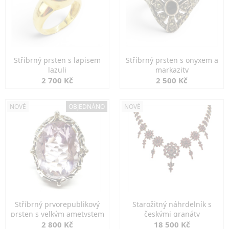
Stříbrný prsten s lapisem
Stříbrný prsten s onyxem a
lazuli
markazity
2 700 Kč
2 500 Kč
NOVÉ
OBJEDNÁNO
NOVÉ
Stříbrný prvorepublikový
Starožitný náhrdelník s
prsten s velkým ametystem
českými granáty
2 800 Kč
18 500 Kč