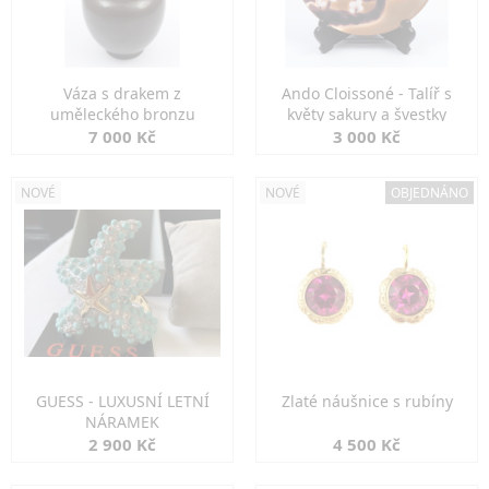
Váza s drakem z
Ando Cloissoné - Talíř s
uměleckého bronzu
květy sakury a švestky
7 000 Kč
3 000 Kč
NOVÉ
NOVÉ
OBJEDNÁNO
GUESS - LUXUSNÍ LETNÍ
Zlaté náušnice s rubíny
NÁRAMEK
2 900 Kč
4 500 Kč