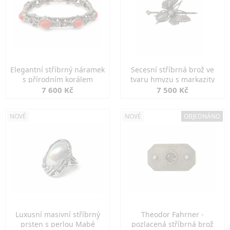
Elegantní stříbrný náramek
Secesní stříbrná brož ve
s přírodním korálem
tvaru hmyzu s markazity
7 600 Kč
7 500 Kč
NOVÉ
NOVÉ
OBJEDNÁNO
Luxusní masivní stříbrný
Theodor Fahrner -
prsten s perlou Mabé
pozlacená stříbrná brož