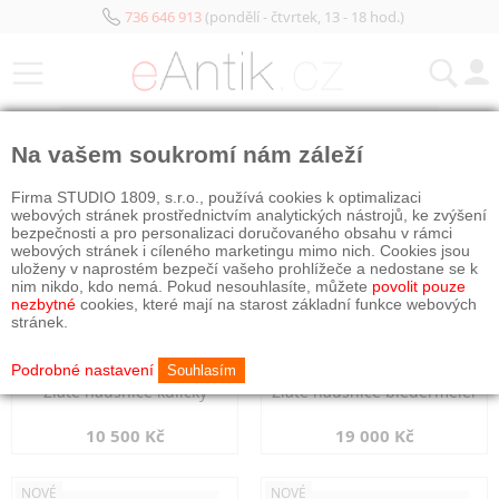
736 646 913
(pondělí - čtvrtek, 13 - 18 hod.)
KATEGORIE
Na vašem soukromí nám záleží
NOVÉ
NOVÉ
Firma STUDIO 1809, s.r.o., používá cookies k optimalizaci
webových stránek prostřednictvím analytických nástrojů, ke zvýšení
bezpečnosti a pro personalizaci doručovaného obsahu v rámci
webových stránek i cíleného marketingu mimo nich. Cookies jsou
uloženy v naprostém bezpečí vašeho prohlížeče a nedostane se k
nim nikdo, kdo nemá. Pokud nesouhlasíte, můžete
povolit pouze
nezbytné
cookies, které mají na starost základní funkce webových
stránek.
Podrobné nastavení
Souhlasím
Zlaté náušnice kuličky
Zlaté náušnice biedermeier
10 500 Kč
19 000 Kč
NOVÉ
NOVÉ