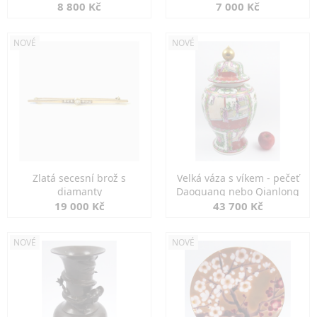
8 800 Kč
7 000 Kč
NOVÉ
NOVÉ
Zlatá secesní brož s
Velká váza s víkem - pečeť
diamanty
Daoguang nebo Qianlong
19 000 Kč
43 700 Kč
NOVÉ
NOVÉ