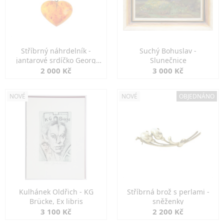
Stříbrný náhrdelník -
Suchý Bohuslav -
jantarové srdíčko Georg
Slunečnice
Kramer
2 000 Kč
3 000 Kč
NOVÉ
NOVÉ
OBJEDNÁNO
Kulhánek Oldřich - KG
Stříbrná brož s perlami -
Brücke, Ex libris
sněženky
3 100 Kč
2 200 Kč