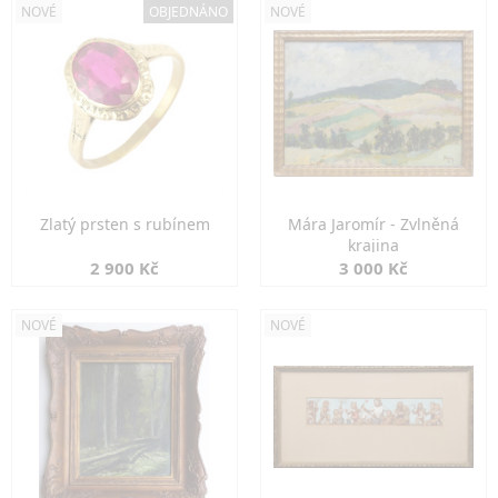
NOVÉ
OBJEDNÁNO
NOVÉ
Zlatý prsten s rubínem
Mára Jaromír - Zvlněná
krajina
2 900 Kč
3 000 Kč
NOVÉ
NOVÉ