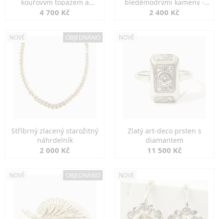
kouřovým topazem a
bleděmodrými kameny -
markazity
jemná elegance
4 700 Kč
2 400 Kč
NOVÉ
OBJEDNÁNO
NOVÉ
Stříbrný zlacený starožitný
Zlatý art-deco prsten s
náhrdelník
diamantem
2 000 Kč
11 500 Kč
NOVÉ
OBJEDNÁNO
NOVÉ