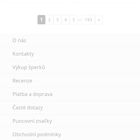
…
1
2
3
4
5
193
»
O nás
Kontakty
Výkup šperků
Recenze
Platba a doprava
Časté dotazy
Puncovní značky
Obchodní podmínky