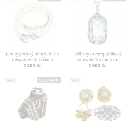
Jemný perlový náhrdelník s
Stříbrný prvorepublikový
dekorativním klíčkem
náhrdelník s modrým
spinelem
2 300 Kč
2 600 Kč
NOVÉ
OBJEDNÁNO
NOVÉ