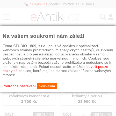
736 646 913
(pondělí - čtvrtek, 13 - 18 hod.)
KATEGORIE
Na vašem soukromí nám záleží
NOVÉ
NOVÉ
OBJEDNÁNO
Firma STUDIO 1809, s.r.o., používá cookies k optimalizaci
webových stránek prostřednictvím analytických nástrojů, ke zvýšení
bezpečnosti a pro personalizaci doručovaného obsahu v rámci
webových stránek i cíleného marketingu mimo nich. Cookies jsou
uloženy v naprostém bezpečí vašeho prohlížeče a nedostane se k
nim nikdo, kdo nemá. Pokud nesouhlasíte, můžete
povolit pouze
nezbytné
cookies, které mají na starost základní funkce webových
stránek.
Podrobné nastavení
Souhlasím
Elegantní stříbrná brož s
Zlatý kolier se smaragdy,
koňakovým kamenem a
brilianty a perlou
markazity
2 700 Kč
28 900 Kč
NOVÉ
OBJEDNÁNO
NOVÉ
OBJEDNÁNO