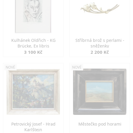
Kulhánek Oldřich - KG
Stříbrná brož s perlami -
Brücke, Ex libris
sněženky
3 100 Kč
2 200 Kč
NOVÉ
NOVÉ
Petrovický Josef - Hrad
Městečko pod horami
Karlštejn