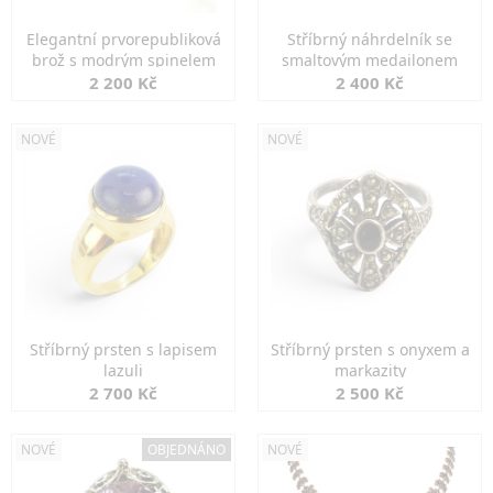
Elegantní prvorepubliková
Stříbrný náhrdelník se
brož s modrým spinelem
smaltovým medailonem
2 200 Kč
2 400 Kč
NOVÉ
NOVÉ
Stříbrný prsten s lapisem
Stříbrný prsten s onyxem a
lazuli
markazity
2 700 Kč
2 500 Kč
NOVÉ
OBJEDNÁNO
NOVÉ