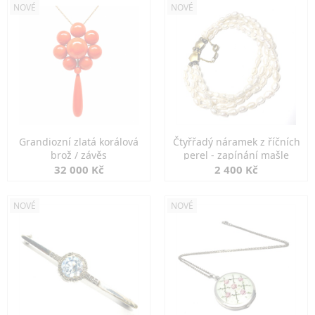
NOVÉ
NOVÉ
Grandiozní zlatá korálová
Čtyřřadý náramek z říčních
brož / závěs
perel - zapínání mašle
32 000 Kč
2 400 Kč
NOVÉ
NOVÉ