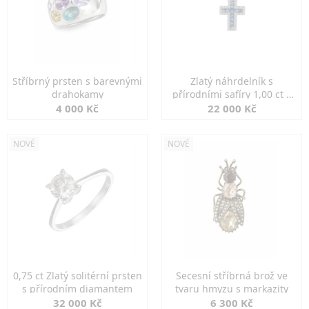
Stříbrný prsten s barevnými
Zlatý náhrdelník s
drahokamy
přírodními safíry 1,00 ct a
diamanty
4 000 Kč
22 000 Kč
NOVÉ
NOVÉ
0,75 ct Zlatý solitérní prsten
Secesní stříbrná brož ve
s přírodním diamantem
tvaru hmyzu s markazity
32 000 Kč
6 300 Kč