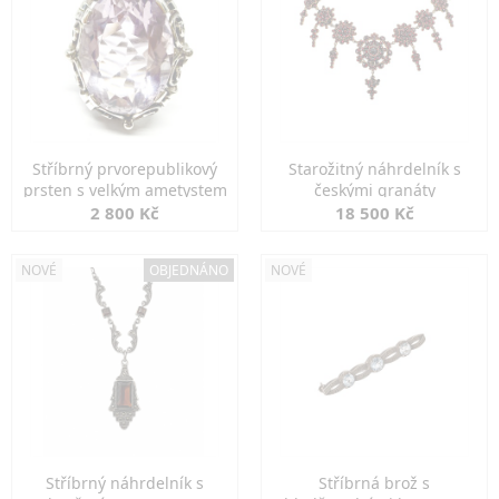
Stříbrný prvorepublikový
Starožitný náhrdelník s
prsten s velkým ametystem
českými granáty
2 800 Kč
18 500 Kč
NOVÉ
OBJEDNÁNO
NOVÉ
Stříbrný náhrdelník s
Stříbrná brož s