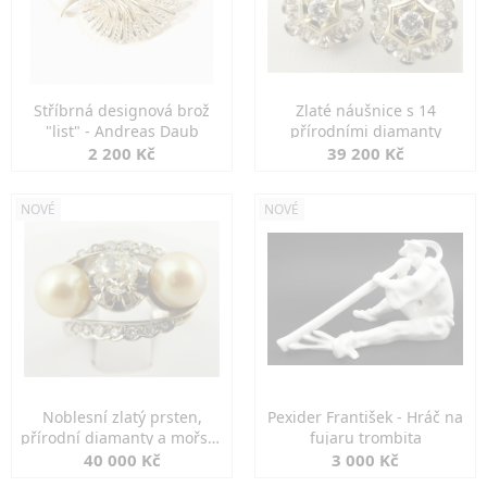
Stříbrná designová brož
Zlaté náušnice s 14
"list" - Andreas Daub
přírodními diamanty
2 200 Kč
39 200 Kč
NOVÉ
NOVÉ
Noblesní zlatý prsten,
Pexider František - Hráč na
přírodní diamanty a mořské
fujaru trombita
perly
40 000 Kč
3 000 Kč