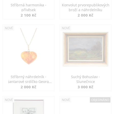
Stříbrná harmonika -
Konvolut prvorepublikových
přívěsek
broží a náhrdelníku
2 100 Kč
2 000 Kč
NOVÉ
NOVÉ
Stříbrný náhrdelník -
Suchý Bohuslav -
jantarové srdíčko Georg
Slunečnice
Kramer
2 000 Kč
3 000 Kč
NOVÉ
NOVÉ
OBJEDNÁNO