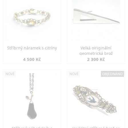
Stříbrný náramek s citríny
Velká oiriginální
geometrická brož
4 500 Kč
2 300 Kč
NOVÉ
NOVÉ
OBJEDNÁNO