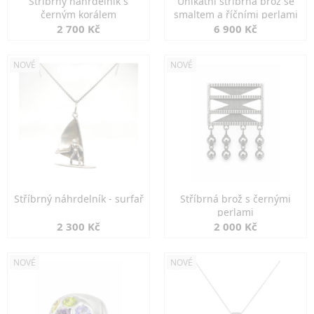
Stříbrný náhrdelník s
Unikátní stříbrná brož se
černým korálem
smaltem a říčními perlami
2 700 Kč
6 900 Kč
NOVÉ
NOVÉ
Stříbrný náhrdelník - surfař
Stříbrná brož s černými
perlami
2 300 Kč
2 000 Kč
NOVÉ
NOVÉ