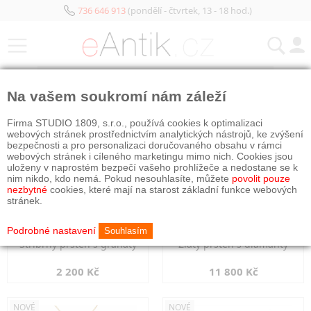
736 646 913
(pondělí - čtvrtek, 13 - 18 hod.)
KATEGORIE
Na vašem soukromí nám záleží
NOVÉ
NOVÉ
Firma STUDIO 1809, s.r.o., používá cookies k optimalizaci
webových stránek prostřednictvím analytických nástrojů, ke zvýšení
bezpečnosti a pro personalizaci doručovaného obsahu v rámci
webových stránek i cíleného marketingu mimo nich. Cookies jsou
uloženy v naprostém bezpečí vašeho prohlížeče a nedostane se k
nim nikdo, kdo nemá. Pokud nesouhlasíte, můžete
povolit pouze
nezbytné
cookies, které mají na starost základní funkce webových
stránek.
Podrobné nastavení
Souhlasím
Stříbrný prsten s granáty
Zlatý prsten s diamanty
2 200 Kč
11 800 Kč
NOVÉ
NOVÉ