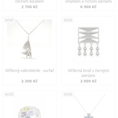
černým korálem
smaltem a říčními perlami
2 700 Kč
6 900 Kč
NOVÉ
NOVÉ
Stříbrný náhrdelník - surfař
Stříbrná brož s černými
perlami
2 300 Kč
2 000 Kč
NOVÉ
NOVÉ