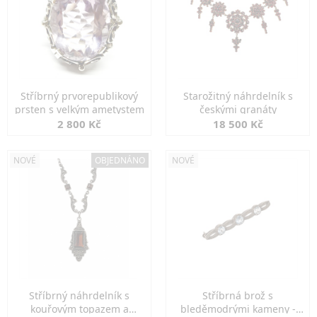
Stříbrný prvorepublikový
Starožitný náhrdelník s
prsten s velkým ametystem
českými granáty
2 800 Kč
18 500 Kč
NOVÉ
OBJEDNÁNO
NOVÉ
Stříbrný náhrdelník s
Stříbrná brož s
kouřovým topazem a
bleděmodrými kameny -