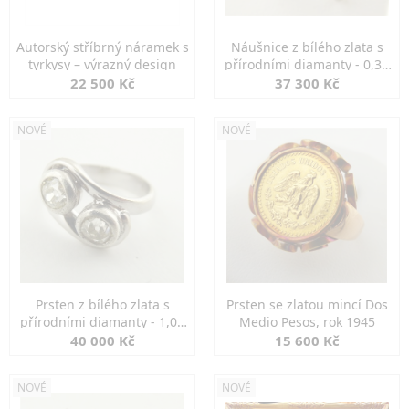
Autorský stříbrný náramek s
Náušnice z bílého zlata s
tyrkysy – výrazný design
přírodními diamanty - 0,30
ct
22 500 Kč
37 300 Kč
NOVÉ
NOVÉ
Prsten z bílého zlata s
Prsten se zlatou mincí Dos
přírodními diamanty - 1,00
Medio Pesos, rok 1945
ct
40 000 Kč
15 600 Kč
NOVÉ
NOVÉ