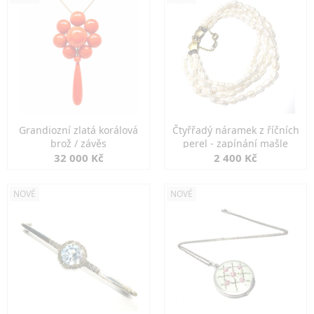
Grandiozní zlatá korálová
Čtyřřadý náramek z říčních
brož / závěs
perel - zapínání mašle
32 000 Kč
2 400 Kč
NOVÉ
NOVÉ