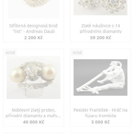
Stříbrná designová brož
Zlaté náušnice s 14
"list" - Andreas Daub
přírodními diamanty
2 200 Kč
39 200 Kč
NOVÉ
NOVÉ
Noblesní zlatý prsten,
Pexider František - Hráč na
přírodní diamanty a mořské
fujaru trombita
perly
40 000 Kč
3 000 Kč