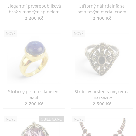
Elegantní prvorepubliková
Stříbrný náhrdelník se
brož s modrým spinelem
smaltovým medailonem
2 200 Kč
2 400 Kč
NOVÉ
NOVÉ
Stříbrný prsten s lapisem
Stříbrný prsten s onyxem a
lazuli
markazity
2 700 Kč
2 500 Kč
NOVÉ
OBJEDNÁNO
NOVÉ