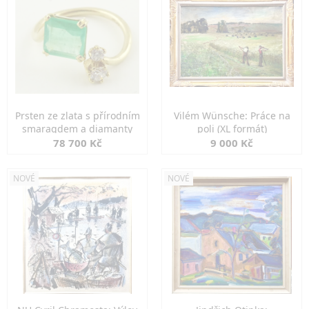
Prsten ze zlata s přírodním
Vilém Wünsche: Práce na
smaragdem a diamanty
poli (XL formát)
78 700 Kč
9 000 Kč
NOVÉ
NOVÉ