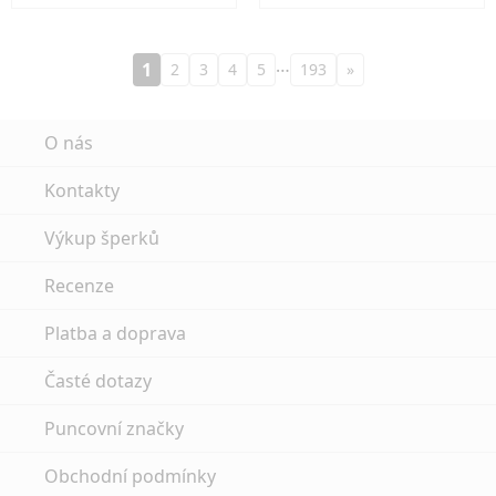
…
1
2
3
4
5
193
»
O nás
Kontakty
Výkup šperků
Recenze
Platba a doprava
Časté dotazy
Puncovní značky
Obchodní podmínky