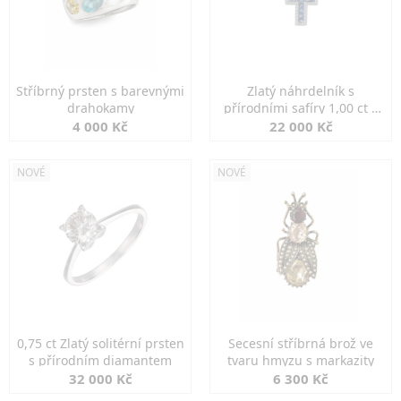
Stříbrný prsten s barevnými
Zlatý náhrdelník s
drahokamy
přírodními safíry 1,00 ct a
diamanty
4 000 Kč
22 000 Kč
NOVÉ
NOVÉ
0,75 ct Zlatý solitérní prsten
Secesní stříbrná brož ve
s přírodním diamantem
tvaru hmyzu s markazity
32 000 Kč
6 300 Kč