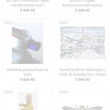
NU Cyril Chramosta: Výlov
Jindřich Otipka:
rybníka (komb.tech.)
Expresionistická vesnice
3 900 Kč
3 500 Kč
NOVÉ
NOVÉ
skleněná platika Pasta na
Rudolf Jindřich: Mokropsy v
zuby
zimě. (Z majetku Ng v Praze)
4 800 Kč
7 500 Kč
NOVÉ
NOVÉ