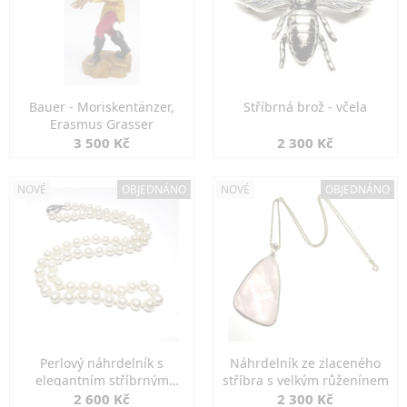
Bauer - Moriskentänzer,
Stříbrná brož - včela
Erasmus Grasser
3 500 Kč
2 300 Kč
NOVÉ
OBJEDNÁNO
NOVÉ
OBJEDNÁNO
Perlový náhrdelník s
Náhrdelník ze zlaceného
elegantním stříbrným
stříbra s velkým růženínem
zapínáním
2 600 Kč
2 300 Kč