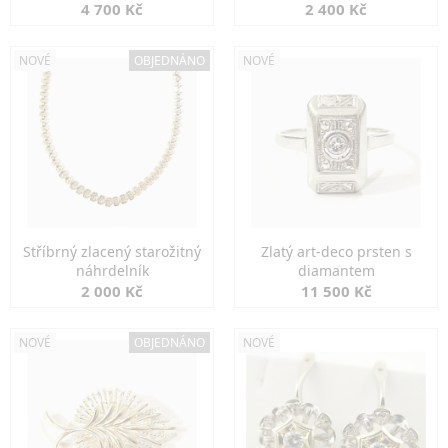
markazity
jemná elegance
4 700 Kč
2 400 Kč
NOVÉ
OBJEDNÁNO
NOVÉ
Stříbrný zlacený starožitný
Zlatý art-deco prsten s
náhrdelník
diamantem
2 000 Kč
11 500 Kč
NOVÉ
OBJEDNÁNO
NOVÉ