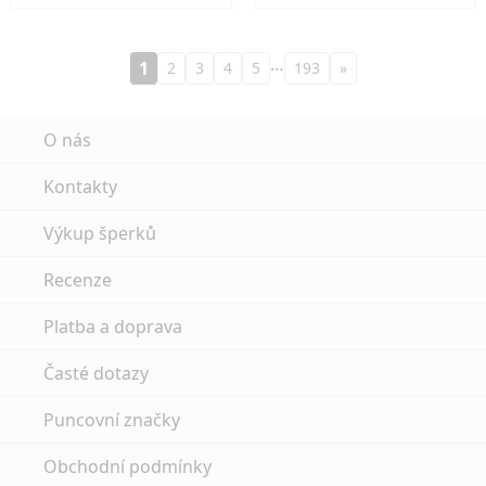
…
1
2
3
4
5
193
»
O nás
Kontakty
Výkup šperků
Recenze
Platba a doprava
Časté dotazy
Puncovní značky
Obchodní podmínky