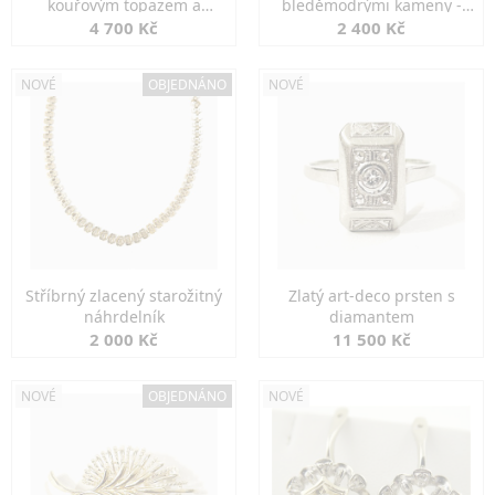
kouřovým topazem a
bleděmodrými kameny -
markazity
jemná elegance
4 700 Kč
2 400 Kč
NOVÉ
OBJEDNÁNO
NOVÉ
Stříbrný zlacený starožitný
Zlatý art-deco prsten s
náhrdelník
diamantem
2 000 Kč
11 500 Kč
NOVÉ
OBJEDNÁNO
NOVÉ