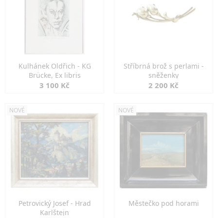
Kulhánek Oldřich - KG
Stříbrná brož s perlami -
Brücke, Ex libris
sněženky
3 100 Kč
2 200 Kč
NOVÉ
NOVÉ
Petrovický Josef - Hrad
Městečko pod horami
Karlštejn