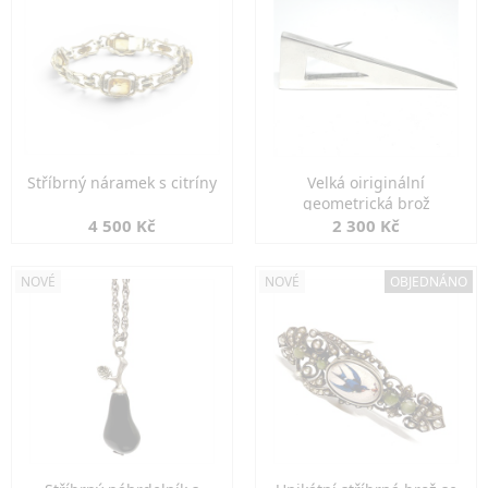
Stříbrný náramek s citríny
Velká oiriginální
geometrická brož
4 500 Kč
2 300 Kč
NOVÉ
NOVÉ
OBJEDNÁNO