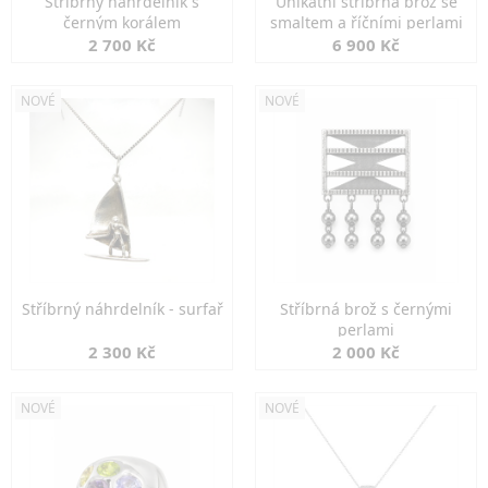
Stříbrný náhrdelník s
Unikátní stříbrná brož se
černým korálem
smaltem a říčními perlami
2 700 Kč
6 900 Kč
NOVÉ
NOVÉ
Stříbrný náhrdelník - surfař
Stříbrná brož s černými
perlami
2 300 Kč
2 000 Kč
NOVÉ
NOVÉ