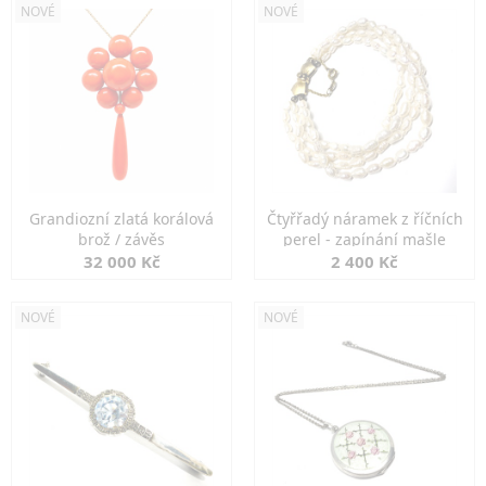
NOVÉ
NOVÉ
Grandiozní zlatá korálová
Čtyřřadý náramek z říčních
brož / závěs
perel - zapínání mašle
32 000 Kč
2 400 Kč
NOVÉ
NOVÉ