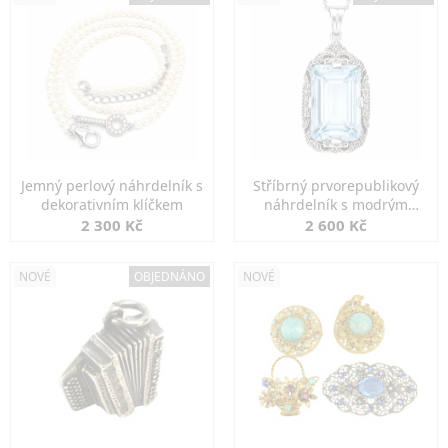
Jemný perlový náhrdelník s
Stříbrný prvorepublikový
dekorativním klíčkem
náhrdelník s modrým
spinelem
2 300 Kč
2 600 Kč
NOVÉ
OBJEDNÁNO
NOVÉ