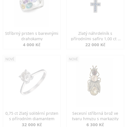
Stříbrný prsten s barevnými
Zlatý náhrdelník s
drahokamy
přírodními safíry 1,00 ct a
diamanty
4 000 Kč
22 000 Kč
NOVÉ
NOVÉ
0,75 ct Zlatý solitérní prsten
Secesní stříbrná brož ve
s přírodním diamantem
tvaru hmyzu s markazity
32 000 Kč
6 300 Kč