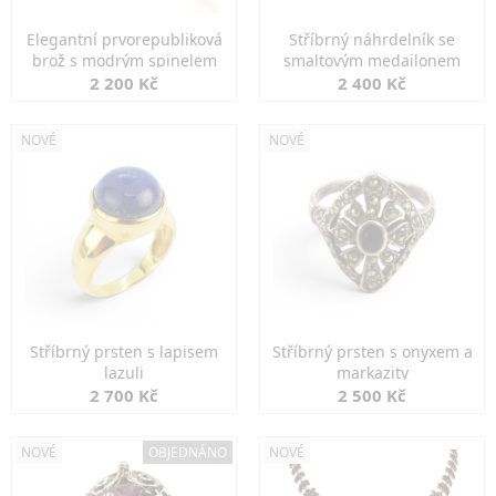
Elegantní prvorepubliková
Stříbrný náhrdelník se
brož s modrým spinelem
smaltovým medailonem
2 200 Kč
2 400 Kč
NOVÉ
NOVÉ
Stříbrný prsten s lapisem
Stříbrný prsten s onyxem a
lazuli
markazity
2 700 Kč
2 500 Kč
NOVÉ
OBJEDNÁNO
NOVÉ