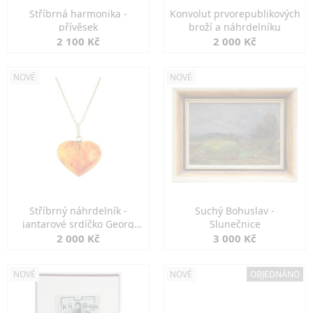
Stříbrná harmonika -
Konvolut prvorepublikových
přívěsek
broží a náhrdelníku
2 100 Kč
2 000 Kč
NOVÉ
NOVÉ
Stříbrný náhrdelník -
Suchý Bohuslav -
jantarové srdíčko Georg
Slunečnice
Kramer
2 000 Kč
3 000 Kč
NOVÉ
NOVÉ
OBJEDNÁNO