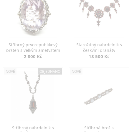
Stříbrný prvorepublikový
Starožitný náhrdelník s
prsten s velkým ametystem
českými granáty
2 800 Kč
18 500 Kč
NOVÉ
OBJEDNÁNO
NOVÉ
Stříbrný náhrdelník s
Stříbrná brož s