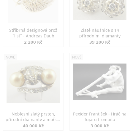
Stříbrná designová brož
Zlaté náušnice s 14
"list" - Andreas Daub
přírodními diamanty
2 200 Kč
39 200 Kč
NOVÉ
NOVÉ
Noblesní zlatý prsten,
Pexider František - Hráč na
přírodní diamanty a mořské
fujaru trombita
perly
40 000 Kč
3 000 Kč