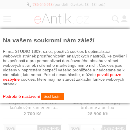
736 646 913
(pondělí - čtvrtek, 13 - 18 hod.)
KATEGORIE
Na vašem soukromí nám záleží
NOVÉ
NOVÉ
OBJEDNÁNO
Firma STUDIO 1809, s.r.o., používá cookies k optimalizaci
webových stránek prostřednictvím analytických nástrojů, ke zvýšení
bezpečnosti a pro personalizaci doručovaného obsahu v rámci
webových stránek i cíleného marketingu mimo nich. Cookies jsou
uloženy v naprostém bezpečí vašeho prohlížeče a nedostane se k
nim nikdo, kdo nemá. Pokud nesouhlasíte, můžete
povolit pouze
nezbytné
cookies, které mají na starost základní funkce webových
stránek.
Podrobné nastavení
Souhlasím
Elegantní stříbrná brož s
Zlatý kolier se smaragdy,
koňakovým kamenem a
brilianty a perlou
markazity
2 700 Kč
28 900 Kč
NOVÉ
OBJEDNÁNO
NOVÉ
OBJEDNÁNO