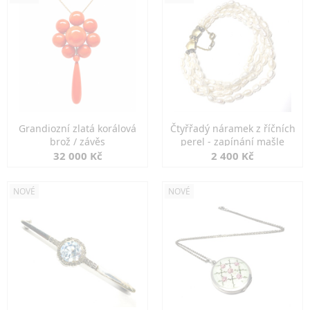
Grandiozní zlatá korálová
Čtyřřadý náramek z říčních
brož / závěs
perel - zapínání mašle
32 000 Kč
2 400 Kč
NOVÉ
NOVÉ