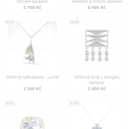
černým korálem
smaltem a říčními perlami
2 700 Kč
6 900 Kč
NOVÉ
NOVÉ
Stříbrný náhrdelník - surfař
Stříbrná brož s černými
perlami
2 300 Kč
2 000 Kč
NOVÉ
NOVÉ