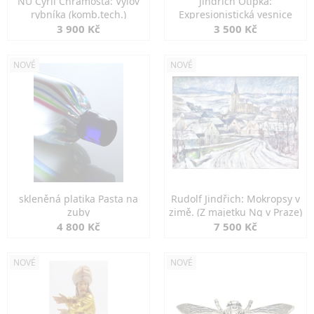
NU Cyril Chramosta: Výlov
Jindřich Otipka:
rybníka (komb.tech.)
Expresionistická vesnice
3 900 Kč
3 500 Kč
NOVÉ
NOVÉ
skleněná platika Pasta na
Rudolf Jindřich: Mokropsy v
zuby
zimě. (Z majetku Ng v Praze)
4 800 Kč
7 500 Kč
NOVÉ
NOVÉ