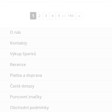
…
1
2
3
4
5
193
»
O nás
Kontakty
Výkup šperků
Recenze
Platba a doprava
Časté dotazy
Puncovní značky
Obchodní podmínky