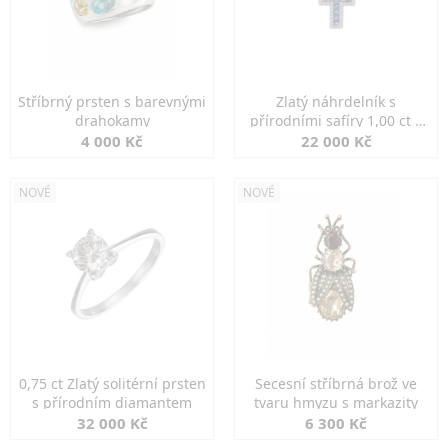
Stříbrný prsten s barevnými
Zlatý náhrdelník s
drahokamy
přírodními safíry 1,00 ct a
diamanty
4 000 Kč
22 000 Kč
NOVÉ
NOVÉ
0,75 ct Zlatý solitérní prsten
Secesní stříbrná brož ve
s přírodním diamantem
tvaru hmyzu s markazity
32 000 Kč
6 300 Kč