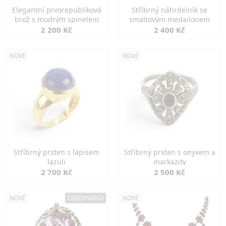
Elegantní prvorepubliková
Stříbrný náhrdelník se
brož s modrým spinelem
smaltovým medailonem
2 200 Kč
2 400 Kč
NOVÉ
NOVÉ
Stříbrný prsten s lapisem
Stříbrný prsten s onyxem a
lazuli
markazity
2 700 Kč
2 500 Kč
NOVÉ
OBJEDNÁNO
NOVÉ