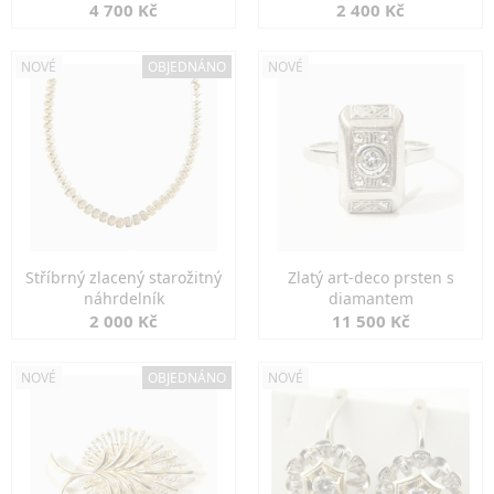
markazity
jemná elegance
4 700 Kč
2 400 Kč
NOVÉ
OBJEDNÁNO
NOVÉ
Stříbrný zlacený starožitný
Zlatý art-deco prsten s
náhrdelník
diamantem
2 000 Kč
11 500 Kč
NOVÉ
OBJEDNÁNO
NOVÉ