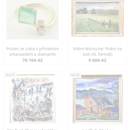
Prsten ze zlata s přírodním
Vilém Wünsche: Práce na
smaragdem a diamanty
poli (XL formát)
78 700 Kč
9 000 Kč
NOVÉ
NOVÉ