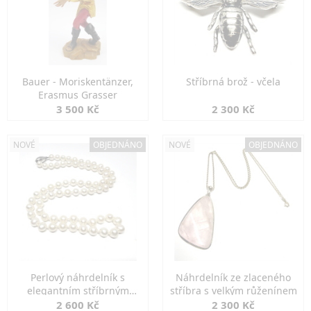
Bauer - Moriskentänzer,
Stříbrná brož - včela
Erasmus Grasser
3 500 Kč
2 300 Kč
NOVÉ
OBJEDNÁNO
NOVÉ
OBJEDNÁNO
Perlový náhrdelník s
Náhrdelník ze zlaceného
elegantním stříbrným
stříbra s velkým růženínem
zapínáním
2 600 Kč
2 300 Kč