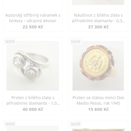
Autorský stříbrný náramek s
Náušnice z bílého zlata s
tyrkysy – výrazný design
přírodními diamanty - 0,30
ct
22 500 Kč
37 300 Kč
NOVÉ
NOVÉ
Prsten z bílého zlata s
Prsten se zlatou mincí Dos
přírodními diamanty - 1,00
Medio Pesos, rok 1945
ct
40 000 Kč
15 600 Kč
NOVÉ
NOVÉ