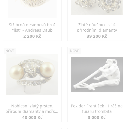
Stříbrná designová brož
Zlaté náušnice s 14
"list" - Andreas Daub
přírodními diamanty
2 200 Kč
39 200 Kč
NOVÉ
NOVÉ
Noblesní zlatý prsten,
Pexider František - Hráč na
přírodní diamanty a mořské
fujaru trombita
perly
40 000 Kč
3 000 Kč