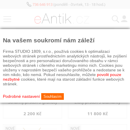
736 646 913
(pondělí - čtvrtek, 13 - 18 hod.)
KATEGORIE
Na vašem soukromí nám záleží
NOVÉ
NOVÉ
Firma STUDIO 1809, s.r.o., používá cookies k optimalizaci
webových stránek prostřednictvím analytických nástrojů, ke zvýšení
bezpečnosti a pro personalizaci doručovaného obsahu v rámci
webových stránek i cíleného marketingu mimo nich. Cookies jsou
uloženy v naprostém bezpečí vašeho prohlížeče a nedostane se k
nim nikdo, kdo nemá. Pokud nesouhlasíte, můžete
povolit pouze
nezbytné
cookies, které mají na starost základní funkce webových
stránek.
Podrobné nastavení
Souhlasím
Stříbrný prsten s granáty
Zlatý prsten s diamanty
2 200 Kč
11 800 Kč
NOVÉ
NOVÉ