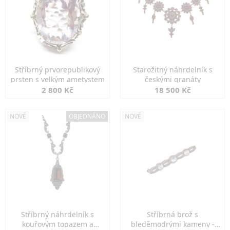
Stříbrný prvorepublikový
Starožitný náhrdelník s
prsten s velkým ametystem
českými granáty
2 800 Kč
18 500 Kč
NOVÉ
OBJEDNÁNO
NOVÉ
Stříbrný náhrdelník s
Stříbrná brož s
kouřovým topazem a
bleděmodrými kameny -