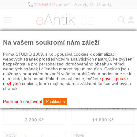
736 646 913
(pondělí - čtvrtek, 13 - 18 hod.)
KATEGORIE
Na vašem soukromí nám záleží
NOVÉ
NOVÉ
Firma STUDIO 1809, s.r.o., používá cookies k optimalizaci
webových stránek prostřednictvím analytických nástrojů, ke zvýšení
bezpečnosti a pro personalizaci doručovaného obsahu v rámci
webových stránek i cíleného marketingu mimo nich. Cookies jsou
uloženy v naprostém bezpečí vašeho prohlížeče a nedostane se k
nim nikdo, kdo nemá. Pokud nesouhlasíte, můžete
povolit pouze
nezbytné
cookies, které mají na starost základní funkce webových
stránek.
Podrobné nastavení
Souhlasím
Stříbrný prsten s granáty
Zlatý prsten s diamanty
2 200 Kč
11 800 Kč
NOVÉ
NOVÉ