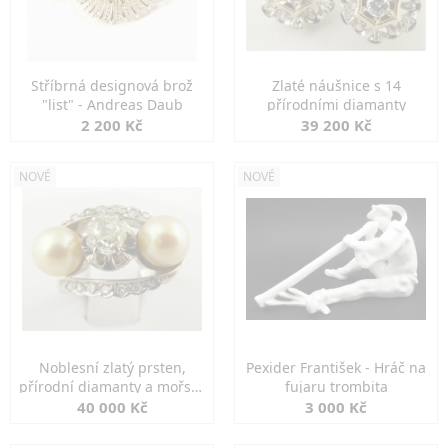
Stříbrná designová brož
Zlaté náušnice s 14
"list" - Andreas Daub
přírodními diamanty
2 200 Kč
39 200 Kč
NOVÉ
NOVÉ
Noblesní zlatý prsten,
Pexider František - Hráč na
přírodní diamanty a mořské
fujaru trombita
perly
40 000 Kč
3 000 Kč