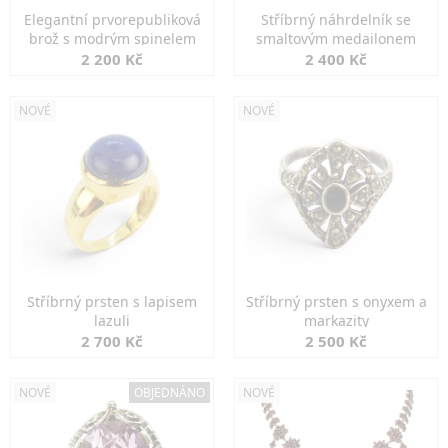
Elegantní prvorepubliková
Stříbrný náhrdelník se
brož s modrým spinelem
smaltovým medailonem
2 200 Kč
2 400 Kč
NOVÉ
NOVÉ
Stříbrný prsten s lapisem
Stříbrný prsten s onyxem a
lazuli
markazity
2 700 Kč
2 500 Kč
NOVÉ
OBJEDNÁNO
NOVÉ