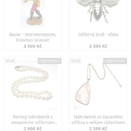
Bauer - Moriskentänzer,
Stříbrná brož - včela
Erasmus Grasser
3 500 Kč
2 300 Kč
NOVÉ
OBJEDNÁNO
NOVÉ
OBJEDNÁNO
Perlový náhrdelník s
Náhrdelník ze zlaceného
elegantním stříbrným
stříbra s velkým růženínem
zapínáním
2 600 Kč
2 300 Kč