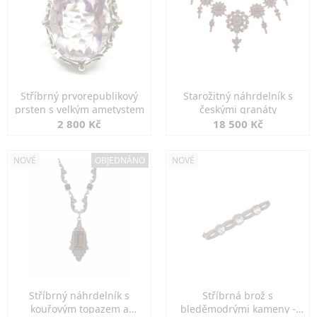
Stříbrný prvorepublikový
Starožitný náhrdelník s
prsten s velkým ametystem
českými granáty
2 800 Kč
18 500 Kč
NOVÉ
OBJEDNÁNO
NOVÉ
Stříbrný náhrdelník s
Stříbrná brož s
kouřovým topazem a
bleděmodrými kameny -