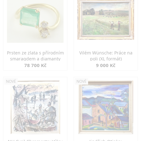
Prsten ze zlata s přírodním
Vilém Wünsche: Práce na
smaragdem a diamanty
poli (XL formát)
78 700 Kč
9 000 Kč
NOVÉ
NOVÉ