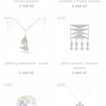
černým korálem
smaltem a říčními perlami
2 700 Kč
6 900 Kč
NOVÉ
NOVÉ
Stříbrný náhrdelník - surfař
Stříbrná brož s černými
perlami
2 300 Kč
2 000 Kč
NOVÉ
NOVÉ